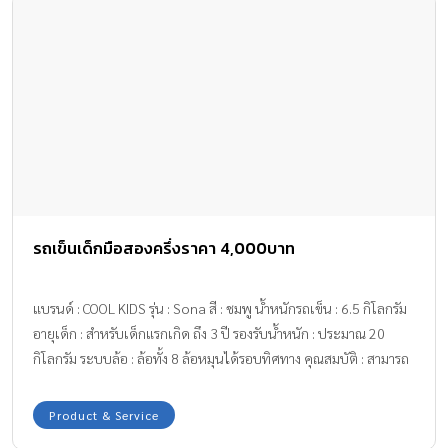
รถเข็นเด็กมือสองครึ่งราคา 4,000บาท
แบรนด์ : COOL KIDS รุ่น : Sona สี : ชมพู น้ำหนักรถเข็น : 6.5 กิโลกรัม
อายุเด็ก : สำหรับเด็กแรกเกิด ถึง 3 ปี รองรับน้ำหนัก : ประมาณ 20
กิโลกรัม ระบบล้อ : ล้อทั้ง 8 ล้อหมุนได้รอบทิศทาง คุณสมบัติ : สามารถ
เข็นได้ 2 ทาง ซื้อมา 25 มิถุนายน 58 จากเซ็นทรัล ราคา 8,900 บาท ใช้
งานน้อยมาก สภาพดี 95%+ มีประกัน 2 ปี
Product & Service