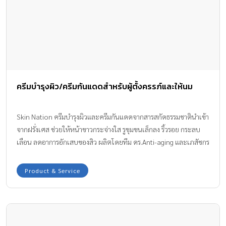
ครีมบำรุงผิว/ครีมกันแดดสำหรับผู้ตั้งครรภ์และให้นม
Skin Nation ครีมบำรุงผิวและครีมกันแดดจากสารสกัดธรรมชาตินำเข้า
จากฝรั่งเศส ช่วยให้หน้าขาวกระจ่างใส รูขุมขนเล็กลง ริ้วรอย กระลบ
เลือน ลดอาการอักเสบของสิว ผลิตโดยทีม ดร.Anti-aging และเภสัชกร
ปลอดภัย ใช้ได้แม้ผิวแพ้ง่าย อย.เลขจดแจ้ง 10-1-5740971 เพื่อผิว
สวยสมบูรณ์แบบ Skin Nation ปลอดภัย มั่นใจได้ ปราศจากสาร
Product & Service
Paraben วิตามินเอ aha bha และสารอื่นๆ ที่เป็นอันตรายต่อคนทั่วไป
สตรีตั้งครรภ์และให้นมบุตร สอบถามเพิ่มเติมการใช้ผลิตภัณฑ์ Skin
Nation กับเภสัชกรของเรา ที่นี่… ✅ Line คลิก
http://line.me/ti/p/bv9OFeJ_da ✅ FB inbox คลิก