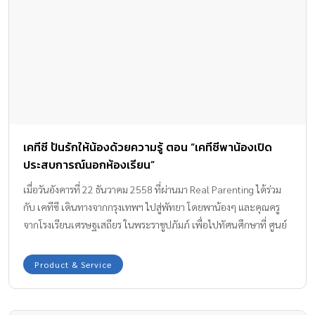
http://goo.gl/Shg2j7 ✅ หรือโทร. 099-117-3177
เคทีซี ปันรักให้น้องด้วยความรู้ ตอน “เคทีซีพาน้องเปิด
ประสบการณ์นอกห้องเรียน”
เมื่อวันอังคารที่ 22 ธันวาคม 2558 ที่ผ่านมา Real Parenting ได้ร่วม
กับ เคทีซี เดินทางจากกรุงเทพฯ ไปสู่พัทยา โดยพาน้องๆ และคุณครู
จากโรงเรียนเศรษฐเสถียร ในพระราชูปภัมภ์ เพื่อไปทัศนศึกษาที่ ศูนย์
แสดงเรือราชพิธีจำลอง 4 มิติ จังหวัดชลบุรี
Product & Service