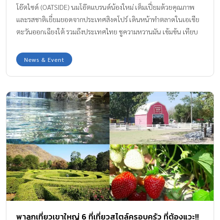
โอ๊ตไซด์ (OATSIDE) นมโอ๊ตแบรนด์น้องใหม่ เต็มเปี่ยมด้วยคุณภาพ
และรสชาติเยี่ยมยอดจากประเทศสิงคโปร์ เดินหน้าทำตลาดในเอเชีย
ตะวันออกเฉียงใต้ รวมถึงประเทศไทย ชูความหวานมัน เข้มข้น เทียบ
ชั้นนมวัว มุ่งเจาะตลาดร้านกาแฟ คาเฟ่ และผู้บริโภคสนใจดูแลสุขภาพ
พร้อมวางจำหน่ายแล้ว 3 รสชาติ ได้แก่ บาริสต้าเบลนด์ ช็อกโกแลต
News & Event
และ ช็อกโกแลต เฮเซลนัท ในซูเปอร์มาร์เก็ตชั้นนำทั่วกรุงเทพฯ
พาลูกเที่ยวเขาใหญ่ 6 ที่เที่ยวสไตล์ครอบครัว ที่ต้องแวะ!!