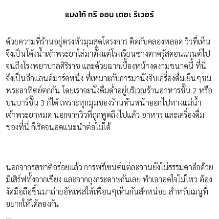
แมงโก้ ทรี ออน เดอะ ริเวอร์
ด้วยความที่ร้านอยู่ตรงหัวมุมสุดโครงการ ติดกับคลองหลอด วิวที่เห็น
จึงเป็นโค้งน้ำเจ้าพระยาไล่มาตั้งแต่โรงเรียนซางตาครู้สคอนแวนต์ไป
จนถึงโรงพยาบาลศิริราช และด้วยฉากเบื้องหน้างดงามขนาดนี้ ที่นี่
จึงเป็นอีกแลนด์มาร์คหนึ่ง ที่เหมาะกับการมานั่งจิบเครื่องดื่มเย็นๆชม
พระอาทิตย์ตกกัน โดยเราจะนั่งดื่มด่ำอยู่บริเวณร้านอาหารชั้น 2 หรือ
บนบาร์ชั้น 3 ก็ได้ เพราะทุกมุมของร้านหันหน้าออกไปทางแม่น้ำ
เจ้าพระยาหมด นอกจากวิวที่ถูกพูดถึงไปแล้ว อาหาร และเครื่องดื่ม
ของที่นี่ ก็เริดจนอดแนะนำต่อไม่ได้
นอกจากรสชาติอร่อยแล้ว การพรีเซนต์แต่ละจานยังไม่ธรรมดาอีกด้วย
มีเสิร์ฟทั้งจากเขียง และจากถุงกระดาษกันเลย ทำเอาอดใจไม่ไหว ต้อง
งัดมือถือขึ้นมาถ่ายอัพเฟสให้เพื่อนๆเห็นกันสักหน่อย สำหรับเมนูที่
อยากให้ได้ลองกัน