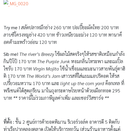
Try me !
สลัดปลาหมึกย่าง
260 บาท
ปอเปี๊ยะผัดไทย
200 บาท
ลาบซี่โครงหมูย่าง
420 บาท
ข้าวเหนียวมะม่วง
120 บาท
พานาค็
อตต้ามะพร้าวอ่อน
120 บาท
Sib me!
The river’s Breezy
ใช้ผลไม้สดจริงๆให้รสชาติเหมือนกำลัง
กินปีโป้ 170 บาท
The Purple Junk
หอมกลิ่นโหระพา และเมเปิ้ล
ไซรับ 170 บาท
Virgin Mojito
ใช้น้ำเชื่อมและมะนาวสายพันธุ์ตาฮิ
ติ 170 บาท
The World’s Jam
เสาวรสที่ใส่แยมแอปริคอต ให้รส
เปรี้ยวอมหวาน 170 บาท และ
light up the corn yard
ค็อกเทล ที่
พรีเซนต์ได้สุดเกรียน มาในถุงกระดาษโรยหน้าด้วยเผือกทอด 295
บาท
** ราคานี้ไม่รวมภาษีมูลค่าเพิ่ม และเซอร์วิสชาร์จ **
ที่ตั้ง :
ชั้น 2 ศูนย์การค้ายอดพิมาน ริเวอร์วอล์ค อาคารดี 5 ติดกับ
ท่าเรือปากคลองตลาด เปิดให้บริการทุกวัน (ส่วนร้านอาหารตั้งแต่