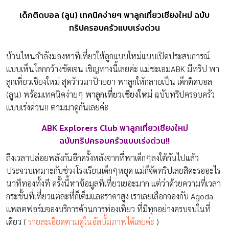
เด็กติดบอล (ลูน) เทคนิคง่ายๆ พาลูกเที่ยวเชียงใหม่ ฉบับ
ทริปครอบครัวแบบเร่งด่วน
บ้านไหนกำลังมองหาที่เที่ยวให้ลูกแบบใหม่แบบเปิดประสบการณ์
แบบเห็นโลกกว้างชัดเจน เชิญทางนี้เลยค่ะ แม่ชะเอมABK มีทริป พา
ลูกเที่ยวเชียงใหม่ สุดว้าวมาป้ายยา พาลูกให้กลายเป็น เด็กติดบอล
(ลูน) พร้อมเทคนิคง่ายๆ
พาลูกเที่ยวเชียงใหม่
ฉบับทริปครอบครัว
แบบเร่งด่วน!! ตามมาดูกันเลยค่ะ
ABK Explorers Club
พาลูกเที่ยวเชียงใหม่
ฉบับทริปครอบครัวแบบเร่งด่วน!!
ถึงเวลาปล่อยพลังกันอีกครั้งหลังจากที่พาเด็กๆลงใต้กันไปแล้ว
ประจวบเหมาะกับช่วงโรงเรียนเด็กๆหยุด แม่ก็จัดทริปเลยสิคะรออะไร
นาทีทองทั้งที ครั้งนี้หาข้อมูลที่เที่ยวเยอะมาก แต่ว่าด้วยความที่เวลา
กระชั้นที่เที่ยวแต่ละที่ก็เต็มและราคาสูง เราเลยเลือกจองกับ Agoda
แพลตฟอร์มจองบริการด้านการท่องเที่ยว ที่มีทุกอย่างครบจบในที่
เดียว (
รายละเอียดตามดูในอัลบั้มภาพได้เลยค่ะ
)