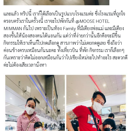
และแล้ว ทริปนี้ เราก็ได้เลือกเป็นรูปแบบโรงแรมค่ะ ซึ่งโรงแรมที่ถูกใจ
ครอบครัวเราในครั้วงนี้ เราจะไปพักกันที่ @MOOSE HOTEL
MIMMAN กันไป เพราะเป็นห้อง Family ที่มีเตียงพ่อแม่ และมีเตียง
สองชั้นให้น้องสองคนได้นอนกัน แต่ว่าที่ง่ายกว่านั้นอีกคือจะมีขึ้น
กิจกรรมให้เราเห็นก็ไปกดเลือกดู สารภาพว่าไม่เคยกดดูเลย ซึ่งถือว่า
ค่อนข้างครบเหมือนกันนะคะ ทั้งเที่ยวบิน ที่พัก กิจกรรม เราก็เลือกๆ
กันเพราะว่าคิดไม่ออกเหมือนกันว่าไปเชียงใหม่จะไปทำอะไร สะดวกดี
ค่ะไม่ต้องเสียเวลานั่งหา