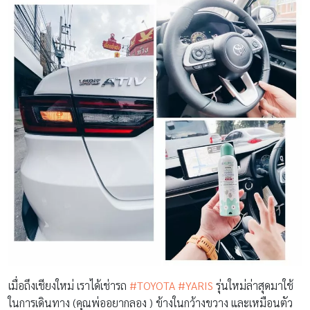
เมื่อถึงเชียงใหม่ เราได้เช่ารถ
#TOYOTA
#YARIS
รุ่นใหม่ล่าสุดมาใช้
ในการเดินทาง (​คุณพ่ออยากลอง ) ข้างในกว้างขวาง และเหมือนตัว