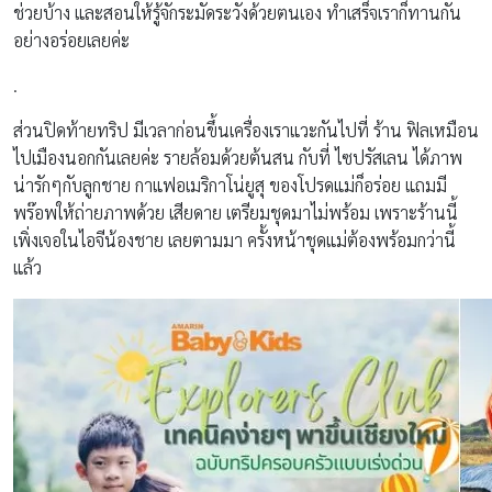
ช่วยบ้าง และสอนให้รู้จักระมัดระวังด้วยตนเอง ทำเสร็จเราก็ทานกัน
อย่างอร่อยเลยค่ะ
.
ส่วนปิดท้ายทริป มีเวลาก่อนขึ้นเครื่องเราแวะกันไปที่ ร้าน ฟิลเหมือน
ไปเมืองนอกกันเลยค่ะ รายล้อมด้วยต้นสน กับที่ ไซปรัสเลน ได้ภาพ
น่ารักๆกับลูกชาย กาแฟอเมริกาโน่ยูสุ ของโปรดแม่ก็อร่อย แถมมี
พร๊อพให้ถ่ายภาพด้วย เสียดาย เตรียมชุดมาไม่พร้อม เพราะร้านนี้
เพิ่งเจอในไอจีน้องชาย เลยตามมา ครั้งหน้าชุดแม่ต้องพร้อมกว่านี้
แล้ว