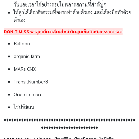
วันและเวลาได้อย่างครบไม่พลาดสถานที่สำคัญๆ
ให้ลูกได้เลือกกิจกรรมที่อยากทำด้วยตัวเอง และได้ลงมือทำด้วย
ตัวเอง
DON’T MIS
S
พาลูกเที่ยวเชียงใหม่ กับ
จุ
ดเ
ช็คอินกิจกรรมต่างๆ
Balloon
organic farm
MARs CNX
TransitNumber8
One nimman
ไซปรัสเลน
♦♦♦♦♦♦♦♦♦♦♦♦♦♦♦♦♦♦♦♦♦♦♦♦♦♦♦♦♦♦♦♦♦♦♦♦♦♦♦♦♦♦♦♦♦♦♦♦♦♦♦♦♦
♦♦♦♦♦♦♦♦♦♦♦♦♦♦♦♦♦♦♦♦♦♦♦
EXPLORERS : แม่ชะเอม , น้องคิริน , น้องมิณณะ, ป่าป๊าริว