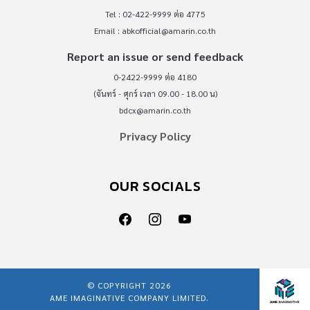
Tel : 02-422-9999 ต่อ 4775
Email :
abkofficial@amarin.co.th
Report an issue or send feedback
0-2422-9999 ต่อ 4180
(จันทร์ - ศุกร์ เวลา 09.00 - 18.00 น)
bdcx@amarin.co.th
Privacy Policy
OUR SOCIALS
© COPYRIGHT 2026
AME IMAGINATIVE COMPANY LIMITED.