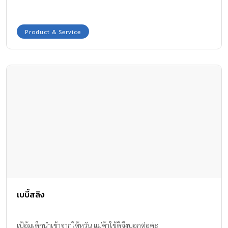
Product & Service
เบบี้สลิง
เป้อุ้มเด็กนำเข้าจากใต้หวัน แม่ค้าใช้ดีจึงบอกต่อค่ะ