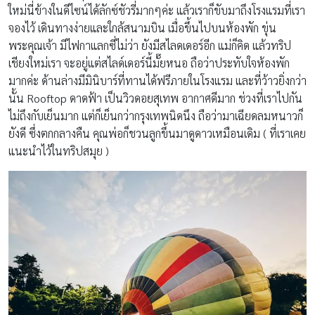
ใหม่นี่ข้างในดีไซน์ได้ลักซ์ชัวรี่มากๆค่ะ แล้วเราก็ขับมาถึงโรงแรมที่เรา
จองไว้ เดินทางง่ายและใกล้สนามบิน เมื่อขึ้นไปบนห้องพัก ขุ่น
พระคุณเจ้า มีไฟกาแลกซี่ไม่ว่า ยังมีสไลดเดอร์อีก แม่ก็คิด แล้วทริป
เชียงใหม่เรา จะอยู่แต่สไลด์เดอร์นี้มั๊ยหนอ ถือว่าประทับใจห้องพัก
มากค่ะ ด้านล่างมีมินิบาร์ที่ทานได้ฟรีภายในโรงแรม และที่ว้าวยิ่งกว่า
นั้น Rooftop ดาดฟ้า เป็นวิวดอยสุเทพ อากาศดีมาก ช่วงที่เราไปกัน
ไม่ถึงกับเย็นมาก แต่ก็เย็นกว่ากรุงเทพนิดนึง ถือว่ามาเฉียดลมหนาวก็
ยังดี ซึ่งตกกลางคืน คุณพ่อก็ชวนลูกขึ้นมาดูดาวเหมือนเดิม ( ที่เราเคย
แนะนำไว้ในทริปสมุย )