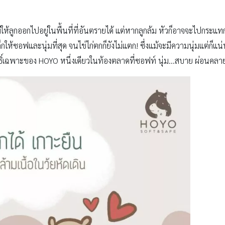
่ให้ลูกออกไปอยู่ในพื้นที่ที่อันตรายได้ แต่หากลูกล้ม หัวก็อาจจะไปกระแทก
ด็กให้ซอฟและนุ่มที่สุด จนไข่ไก่ตกก็ยังไม่แตก! ซึ่งแม้จะมีความนุ่มแต่ก็แ
ธิ์เฉพาะของ HOYO หนึ่งเดียวในท้องตลาดที่ซอฟท์ นุ่ม…สบาย ผ่อนคลาย