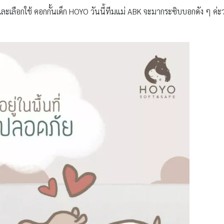
ละเลือกใช้ คอกกั้นเด็ก HOYO วันนี้ทีมแม่ ABK จะมากระซิบบอกดัง ๆ ค่