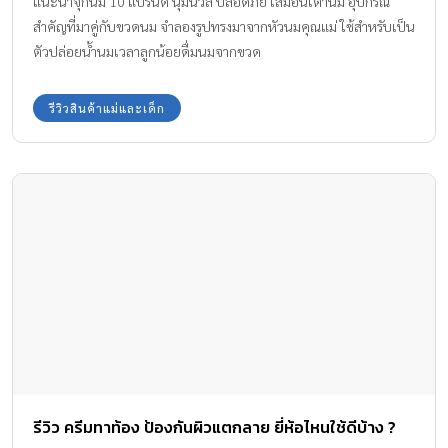
รีวิว ครีมทาท้อง ป้องกันผิวแตกลาย ยี่ห้อไหนใช้ดีบ้าง ?
รู้ไหมคะว่า ผิวแห้ง ขาดความชุ่มชื้น คือสาเหตุหนึ่งที่ทำให้ผิวแตกลาย
ตอนท้องได้ คุณแม่ที่กำลังเตรียมตัว ตั้งครรภ์ หรือ พึ่งเริ่มตั้งครรภ์ใน
ช่วงไตรมาสแรก แนะนำให้ดูแลทาบำรุงผิวทุกวันด้วย “ครีมทาท้อง”
เพื่อป้องกันการเกิด“ผิวแตกลาย”
คุณแม่ตั้งครรภ์