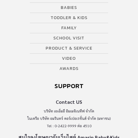
SUPPORT
Contact US
บริษัท เอเอ็มอี อิมเมจิเนทีฟ จำกัด
ในเครือ บริษัท อมรินทร์ คอร์เปอเรชั่นส์ จำกัด (มหาชน)
Tel : 0-2422-9999 ต่อ 4510
สนใจลงโฆษณากับเว็บไซต์ Amarin Baby&Kids
Tel : 02-422-9999 ต่อ 4775
Email :
abkofficial@amarin.co.th
Report an issue or send feedback
0-2422-9999 ต่อ 4180
(จันทร์ - ศุกร์ เวลา 09.00 - 18.00 น)
bdcx@amarin.co.th
Privacy Policy