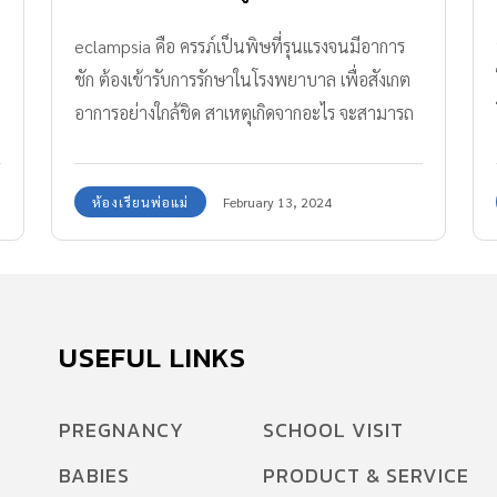
eclampsia คือ ครรภ์เป็นพิษที่รุนแรงจนมีอาการ
ชัก ต้องเข้ารับการรักษาในโรงพยาบาล เพื่อสังเกต
อาการอย่างใกล้ชิด สาเหตุเกิดจากอะไร จะสามารถ
ป้องกันหรือรักษาก่อนคลอดได้หรือไม่ มาดูกันค่ะ
ภาวะครรภ์เป็นพิษ เกิดจากสาเหตุใด สาเหตุของ
ห้องเรียนพ่อแม่
February 13, 2024
การเกิดครรภ์เป็นพิษยังไม่เป็นที่ทราบแน่ชัด อาจ
เกิดจากความผิดปกติของระบบภูมิคุ้มกันหรือ
ฮอร์โมนต่อมไร้ท่อบางตัวหรือจากกรรมพันธุ์
สันนิษฐานว่าเกิดจากความไม่สมดุลกันระหว่าง
โปรตีนบางตัวที่สร้างขึ้นระหว่างการตั้งครรภ์ ทำให้
USEFUL LINKS
เกิดความผิดปกติของหลอดเลือดในสตรีมีครรภ์ ส่ง
ผลให้ร่างกายไม่สามารถสร้างหลอดเลือดไปเลี้ยงรก
PREGNANCY
SCHOOL VISIT
ได้เพียงพอ ทำให้บางส่วนของรกขาดเลือด เกิดการ
BABIES
PRODUCT & SERVICE
ตายของเนื้อรกบางส่วนและมีการปล่อยสารที่ส่งผล