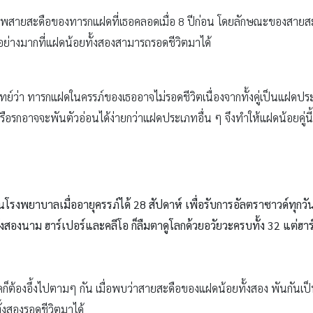
าพสายสะดือของทารกแฝดที่เธอคลอดเมื่อ 8 ปีก่อน โดยลักษณะของสายสะ
างมากที่แฝดน้อยทั้งสองสามารถรอดชีวิตมาได้
ทย์ว่า ทารกแฝดในครรภ์ของเธออาจไม่รอดชีวิตเนื่องจากทั้งคู่เป็นแฝดป
ือรกอาจจะพันตัวอ่อนได้ง่ายกว่าแฝดประเภทอื่น ๆ จึงทำให้แฝดน้อยคู่นี้
ในโรงพยาบาลเมื่ออายุครรภ์ได้ 28 สัปดาห์ เพื่อรับการอัลตราซาวด์ทุก
้งสองนาม ฮาร์เปอร์และคลีโอ ก็ลืมตาดูโลกด้วยอวัยวะครบทั้ง 32 แต่ฮาร์
ต้องอึ้งไปตามๆ กัน เมื่อพบว่าสายสะดือของแฝดน้อยทั้งสอง พันกันเป็นเ
ั้งสองรอดชีวิตมาได้