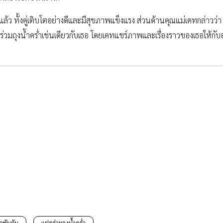
ีแล้ว ทั้งคู่เติบโตอย่างดีและมีสุขภาพแข็งแรง ส่วนด้านคุณแม่เคทกล่าวว่
่วมถุงน้ำคร่ำเช่นเดียวกับเธอ โดยเคทแชร์ภาพและเรื่องราวของเธอให้กับ
อพันกัน
แฝดร่วมถุงน้ำคร่ำ