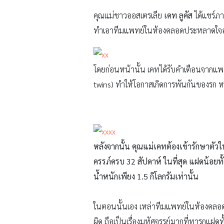
คุณแม่ชาวออสเตรเลีย
เคท ลูคัส
ได้แชร์ภ
ทำเอาทีมแพทย์ในห้องคลอดประหลาดใจอย่
โดยก่อนหน้านั้น เคทได้รับคำเตือนจากแพ
twins) ทำให้โอกาสเกิดการพันกันของรก หร
หลังจากนั้น คุณแม่เคทต้องเข้ารักษาตัว
ครรภ์ครบ 32 สัปดาห์ ในที่สุด แฝดน้อยทั
น้ำหนักเพียง 1.5 กิโลกรัมเท่านั้น
ในตอนนั้นเอง เหล่าทีมแพทย์ในห้องคลอดก็
ผิด ถือเป็นเรื่องมหัศจรรย์มากที่ทารกแฝดท