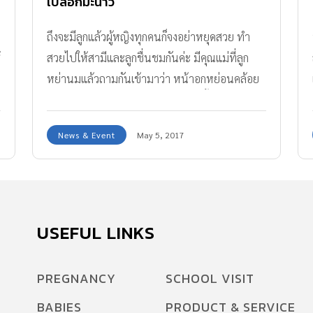
เปลือกมะนาว
ถึงจะมีลูกแล้วผู้หญิงทุกคนก็จงอย่าหยุดสวย ทำ
้
สวยไปให้สามีและลูกชื่นชมกันค่ะ มีคุณแม่ที่ลูก
น
หย่านมแล้วถามกันเข้ามาว่า หน้าอกหย่อนคล้อย
มากเลยมีวิธีหรือตัวช่วยไหมคะ เรื่องนี้เห็นทีจะยอม
ให้กาลเวลามาทำร้ายแม่ๆ ไม่ได้ ทีมงาน Amarin
News & Event
May 5, 2017
Baby & Kids เลยจัดหาวิธีทำชาติที่ใช้แค่เปลือก
มะนาว หน้าอกก็กลับมากระชับเต่งตึงหยั่งกะสาวๆ
เลยค่ะ
USEFUL LINKS
PREGNANCY
SCHOOL VISIT
BABIES
PRODUCT & SERVICE