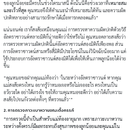
ของลูกน้อยจะมีครบในช่วงไตรมาสนี้ ดังนั้นนี่คือช่วงเวลาที่
เหมาะสม
และเร็วที่สุด
คุณหมอจึงให้คำแนะนำที่เหมาะสมได้ทัน และความผิด
ปกติหลายอย่างสามารถรักษาได้เมื่อทารกคลอดแล้ว”
แน่นอนค่ะ เราก็สงสัยเหมือนคุณแม่ การตรวจหาความผิดปกติด้วยวิธี
อัลตราซาวนด์หลายมิติก็น่าจะดีกว่าใช่หรือไม่ คุณหมอคลายสงสัยว่า
การตรวจหาความผิดปกตินี้แค่อัลตราซาวนด์สองมิติก็เพียงพอ ส่วน
การอัลตราซาวดน์สามหรือสี่มิติมีประโยชน์ในแง่วินิจฉัยน้อยมาก แต่
ใช้ประกอบการอัลตราซาวนด์สองมิติได้เพื่อให้เห็นภาพลูกน้อยได้ง่าย
ขึ้น
“คุณหมอขอฝากคุณแม่ท้องว่า ‘ในระหว่างอัลตราซาวนด์ หากคุณ
แม่สงสัยตรงไหน อยากรู้ว่าหมอเจอหรือไม่เจออะไร ตรงไหนเป็น
อวัยวะใด อย่าได้เกรงใจ ขอให้ถามคุณหมอจะดีกว่า อย่าได้เก็บความ
สงสัยไปจนกังวลต่อทั้งๆ ที่ตรวจแล้ว’”
2. การตรวจภาวะเบาหวานขณะตั้งครรภ์
“การตรวจนี้จำเป็นสำหรับแม่ท้องอายุมาก เพราะภาวะเบาหวาน
ระหว่างตั้งครรภ์มีผลกระทบถึงสุขภาพของลูกน้อยและคุณแม่ใน