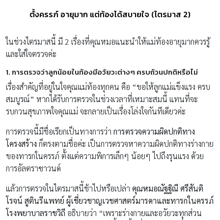
ตั้งครรภ์ อายุมาก แต่ท้องได้สบายใจ (ไตรมาส 2)
ในช่วงไตรมาสนี้ มี 2 เรื่องที่คุณหมอแนะนำให้แม่ท้องอายุมากควรรู้
และใส่ใจตรวจค่ะ
1. การตรวจว่าลูกน้อยในท้องมีอวัยวะต่างๆ ครบถ้วนปกติหรือไม่
เรื่องสำคัญที่อยู่ในใจคุณแม่ท้องทุกคน คือ “ขอให้ลูกแม่แข็งแรง ครบ
สมบูรณ์” หากได้รับการตรวจในช่วงเวลาที่เหมาะสมนี้ แทนที่จะ
รบกวนสุขภาพใจคุณแม่ จะกลายเป็นเรื่องโล่งใจกันทีเดียวค่ะ
การตรวจนี้มีชื่อเรียกเป็นทางการว่า
การตรวจความผิดปกติทาง
โครงสร้าง
ก็ตรงตามชื่อค่ะ เป็นการตรวจหาความผิดปกติทางร่างกาย
ของทารกในครรภ์ ตั้งแต่ความพิการเล็กๆ น้อยๆ ไปถึงรุนแรง ด้วย
การอัลตราซาวนด์
แล้วการตรวจในไตรมาสนี้ช้าไปหรือเปล่า
คุณหมอณัฐฐิณี ศรีสันติ
โรจน์ สูตินรีแพทย์ ผู้เชี่ยวชาญเวชศาสตร์มารดาและทารกในครรภ์
โรงพยาบาลราชวิถี
อธิบายว่า “เพราะร่างกายและอวัยวะทุกส่วน