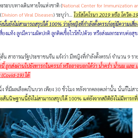
าน และระบบทางเดินหายใจแห่งชาติ (
National Center for Immunization a
(
Division of Viral Diseases
) ระบุว่า…
ไวรัสโคโรนา
2019
หรือ โควิด-1
ังนั้นยังไม่สามารถสรุปได้ 100%
ว่าผู้หญิงที่กำลังตั้งครรภ์อยู่มีความเส
สี่ยงแท้ง ลูกมีความผิดปกติ ลูกติดเชื้อไวรัสไปด้วย หรือส่งผลกระทบต่อ
งอู่ฮั่น สาธารณรัฐประชาชนจีน แจ้งว่า มีหญิงที่กำลังตั้งครรภ์ จำนวน 9 รา
านี้ ถูกส่งผ่านไปยังทารกในครรภ์ หรืออาจบอกได้ว่า น้ำคร่ำ น้ำนม และ เล
 (Covid-19)
ได้
ง ที่มีผลเลือดเป็นบวก เพียง 30 ชั่วโมง หลังจากคลอดเท่านั้น นั่นก็ไม่สา
้อสันนิษฐานนี้ยังไม่สามารถสรุปได้
100%
แต่ยังจากสถิติยังไม่มีทารกที