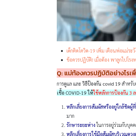
เด็กติดโควิด-19 เพิ่ม เตือนพ่อแม่ระวั
ข้อควรปฏิบัติ! เมื่อต้อง พาลูกไปโ
Q:
แม่ท้องควรปฏิบัติอย่างไรเพ
การดูแล และ
วิธีป้องกัน covid 19
สำหรับแม
เชื้อ COVID-19 ให้
ใช้หลักการป้องกัน 3 ล
หลีกเลี่ยงการสัมผัสหรืออยู่ใกล้ชิดผู้
มาก
รักษาระยะห่าง
ในการอยู่ร่วมกับบุคค
หลีกเลี่ยงการใช้มือสัมผัสบริเวณดว