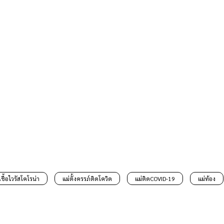
เชื้อไวรัสโคโรน่า
แม่ตั้งครรภ์ติดโควิด
แม่ติดCOVID-19
แม่ท้อง