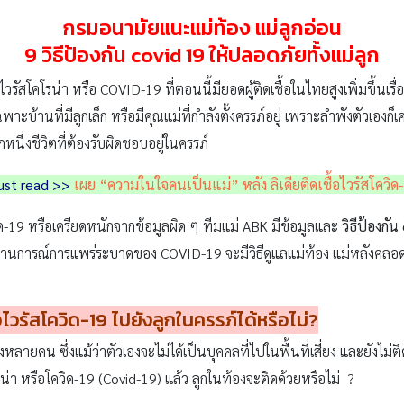
กรมอนามัยแนะแม่ท้อง แม่ลูกอ่อน
9
วิธีป้องกัน covid 19
ให้ปลอดภัยทั้งแม่ลูก
ัสโคโรน่า หรือ COVID-19 ที่ตอนนี้มียอดผู้ติดเชื้อในไทยสูงเพิ่มขึ้นเ
้านที่มีลูกเล็ก หรือมีคุณแม่ที่กำลังตั้งครรภ์อยู่ เพราะลำพังตัวเองก็เค
หนึ่งชีวิตที่ต้องรับผิดชอบอยู่ในครรภ์
st read >>
เผย “ความในใจคนเป็นแม่” หลัง ลิเดียติดเชื้อไวรัสโควิด
ควิด-19 หรือเครียดหนักจากข้อมูลผิด ๆ ทีมแม่ ABK มีข้อมูลและ
วิธีป้องกัน
การณ์การแพร่ระบาดของ COVID-19 จะมีวิธีดูแลแม่ท้อง แม่หลังคลอด 
อไวรัสโควิด-19
ไปยังลูกในครรภ์ได้หรือไม่?
ลายคน ซึ่งแม้ว่าตัวเองจะไม่ได้เป็นบุคคลที่ไปในพื้นที่เสี่ยง และยังไม่ติด
คโรน่า หรือโควิด-19 (Covid-19) แล้ว ลูกในท้องจะติดด้วยหรือไม่ ?