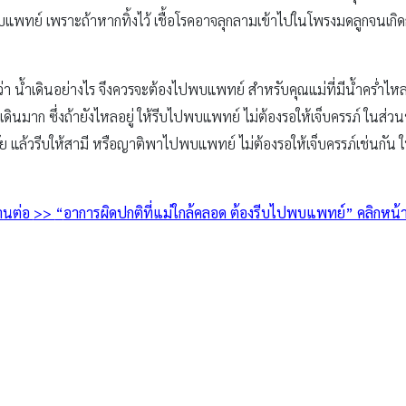
พบแพทย์ เพราะถ้าหากทิ้งไว้ เชื้อโรคอาจลุกลามเข้าไปในโพรงมดลูกจนเกิดกา
ยว่า น้ำเดินอย่างไร จึงควรจะต้องไปพบแพทย์ สำหรับคุณแม่ที่มีน้ำคร่ำไ
เดินมาก ซึ่งถ้ายังไหลอยู่ ให้รีบไปพบแพทย์ ไม่ต้องรอให้เจ็บครรภ์ ในส่ว
ย แล้วรีบให้สามี หรือญาติพาไปพบแพทย์ ไม่ต้องรอให้เจ็บครรภ์เช่นกัน ใ
่านต่อ
>>
“
อาการผิดปกติที่แม่ใกล้คลอด ต้องรีบไปพบแพทย์” คลิกหน้