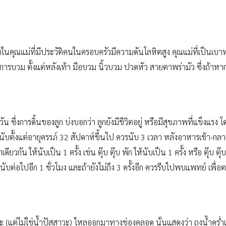
นคุณแม่ที่มีประวัติคนในครอบครัวมีความดันโลหิตสูง คุณแม่ที่เป็นเบา
ารบวม ตั้งแต่หลังเท้า มือบวม นิ้วบวม ปวดหัว สายตาพร่ามัว ซึ่งถ้าห
วัน ซึ่งการดิ้นของลูก บ่งบอกว่า ลูกยังมีชีวิตอยู่ หรือมีสุขภาพที่แข็งแร
ให้นับตั้งแต่อายุครรภ์ 32 สัปดาห์ขึ้นไป ควรนับ 3 เวลา หลังอาหารเช้า-กลาง
เดียวกัน ให้นับเป็น 1 ครั้ง เช่น ตุ๊บ ตุ๊บ พัก ให้นับเป็น 1 ครั้ง หรือ ตุ๊บ ตุ๊
 ให้นับต่อไปอีก 1 ชั่วโมง และถ้ายังไม่ถึง 3 ครั้งอีก ควรรีบไปพบแพทย์ 
วะ (แต่ไม่ใช่น้ำปัสสาวะ) ไหลออกมาทางช่องคลอด นั่นแสดงว่า ถุงน้ำคร่ำแต