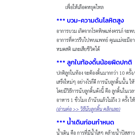
เพื่อให้เลือดหยุดไหล
***
บวม-ความดันโลหิตสูง
อาการบวม เกิดจากโรคพิษแห่งครรภ์ จะพบใ
อาการที่ควรรีบไปพบแพทย์ คุณแม่จะมีอาก
หมดสติ และเสียชีวิตได้
***
ลูกในท้องดิ้นน้อยผิดปกติ
ปกติลูกในท้อง จะต้องดิ้นมากกว่า 10 ครั้ง/
เสร็จใหม่ๆ อย่างไรก็ดี การนับลูกดิ้นนั้น 
โดยมีวิธีการนับลูกดิ้นดังนี้ คือ ลูกดิ้นในเวลา
อาหาร 1 ชั่วโมง ถ้านับแล้วไม่ถึง 3 ครั้ง
(อ่านต่อ
>>
วิธีนับลูกดิ้น คลิกเลย)
***
น้ำเดินก่อนกำหนด
น้ำเดิน คือ การที่มีน้ำใสๆ คล้ายน้ำปัสสา