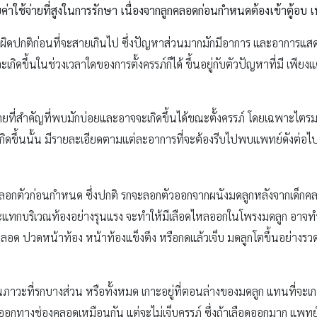
่าใช้จ่ายที่สูงในการรักษา เนื่องจากลูกคลอดก่อนกำหนดต้องเข้าตู้อบ เ
าการผิดปกติก่อนที่จะสายเกินไป ซึ่งปัญหาส่วนมากมักมีอาการ และอาการแส
ิดขึ้นในช่วงเวลาใดของการตั้งครรภ์ก็ได้ ขึ้นอยู่กับตัวปัญหาที่มี เพียง
รายที่สำคัญที่พบมักบ่อยและอาจจะเกิดขึ้นได้ขณะตั้งครรภ์ โดยเฉพาะไตร
่เกิดขึ้นนั้น มีรายละเอียดตามแต่ละอาการที่จะต้องรีบไปพบแพทย์ดังต่อไป
 รกลอกตัวก่อนกำหนด ซึ่งปกติ รกจะลอกตัวออกจากผนังมดลูกหลังจากเด็กค
ระแทกบริเวณท้องอย่างรุนแรง จะทำให้มีเลือดไหลออกในโพรงมดลูก อาจทำ
งคลอด ปวดหน้าท้อง หน้าท้องแข็งตึง หรือกดแล้วเจ็บ มดลูกโตขึ้นอย่างรวด
็นภาวะที่รกบางส่วน หรือทั้งหมด เกาะอยู่ที่ตอนล่างของมดลูก แทนที่จ
อกทางช่องคลอดเหมือนกัน แต่จะไม่เจ็บครรภ์ ซึ่งถ้าเลือดออกมาก แพทย์จะต