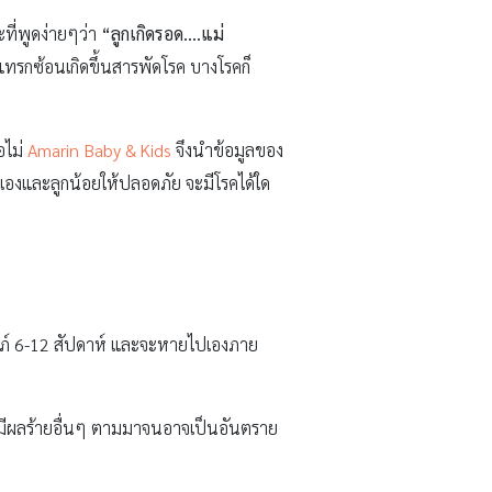
ี่พูดง่ายๆว่า
“ลูกเกิดรอด….แม่
คแทรกซ้อนเกิดขึ้นสารพัดโรค บางโรคก็
อไม่
Amarin Baby & Kids
จึงนำข้อมูลของ
ลตัวเองและลูกน้อยให้ปลอดภัย จะมีโรคได้ใด
ครรภ์ 6-12 สัปดาห์ และจะหายไปเองภาย
ห้มีผลร้ายอื่นๆ ตามมาจนอาจเป็นอันตราย