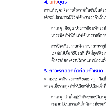
4.
แท้ง
บุตร
การแท้งบุตร คือการตั้งครรภ์นั้นจำเป็นต้อง
เด็กจะไม่สามารถมีชีวิตได้เพราะว่าตัวเล็กเ
สาเหตุ :
มีอยู่ 2 ประการคือ แท้งเอง 
บางชนิด ก็ทำให้แท้งได้ บางรายก็หา
การป้องกัน :
การแท้งจากบางสาเหตุก็ป้อ
โรคภัยไข้เจ็บ วิธีป้องกันที่ดีที่สุดก
ตั้งครรภ์ และควรปรึกษาแพทย์ก่อนตั้
5. ภาวะรกลอกตัวก่อนกำหนด
ตามธรรมชาติรกจะเกาะที่ยอดมดลูก เมื่อเ
คลอด เมื่อรกหลุดทำให้เลือดที่ไปเลี้ยงเด็ก
สาเหตุ :
ส่วนใหญ่มักเกิดจากอุบัติเหต
เช่น แม่เป็นความดันโลหิตสูง ก็อาจ