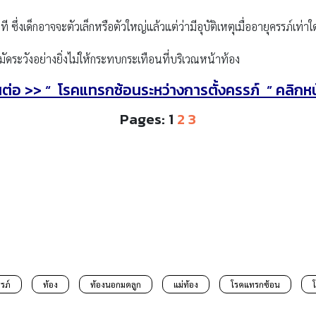
ซึ่งเด็กอาจจะตัวเล็กหรือตัวใหญ่แล้วแต่ว่ามีอุบัติเหตุเมื่ออายุครรภ์เท่าใ
ะมัดระวังอย่างยิ่งไม่ให้กระทบกระเทือนที่บริเวณหน้าท้อง
นต่อ
>>
“
โรคแทรกซ้อนระหว่างการตั้งครรภ์
” คลิกห
Pages:
1
2
3
รรภ์
ท้อง
ท้องนอกมดลูก
แม่ท้อง
โรคแทรกซ้อน