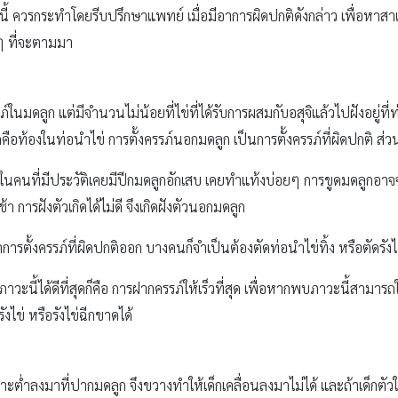
ี้ ควรกระทำโดยรีบปรึกษาแพทย์ เมื่อมีอาการผิดปกติดังกล่าว เพื่อหาสาเห
ๆ ที่จะตามมา
์ในมดลูก แต่มีจำนวนไม่น้อยที่ไข่ที่ได้รับการผสมกับอสุจิแล้วไปฝังอยู่ที่
คือท้องในท่อนำไข่ การตั้งครรภ์นอกมดลูก เป็นการตั้งครรภ์ที่ผิดปกติ ส่ว
คนที่มีประวัติเคยมีปีกมดลูกอักเสบ เคยทำแท้งบ่อยๆ การขูดมดลูกอาจจะ
้า การฝังตัวเกิดได้ไม่ดี จึงเกิดฝังตัวนอกมดลูก
การตั้งครรภ์ที่ผิดปกติออก บางคนก็จำเป็นต้องตัดท่อนำไข่ทิ้ง หรือตัดรังไข
ะนี้ได้ดีที่สุดก็คือ การฝากครรภ์ให้เร็วที่สุด เพื่อหากพบภาวะนี้สามารถใ
งไข่ หรือรังไข่ฉีกขาดได้
ต่ำลงมาที่ปากมดลูก จึงขวางทำให้เด็กเคลื่อนลงมาไม่ได้ และถ้าเด็กตัวใ