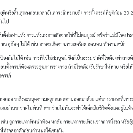
ยุติหรือสิ้นสุดลงก่อนเวลาอันควร มักหมายถึง การตั้งครรภ์ที่ยุติก่อน 20-2
กินไป
กับตั้งใจทำแท้ง การแท้งเองอาจเกิดจากไข่ที่ไม่สมบูรณ์ หรือว่าแม่มีโรคป
สาเหตุชัดๆ ไม่ได้ เช่น อาจจะเกิดจากภาวะเครียด อดนอน ทำงานหนัก
งกันไม่ได้ เช่น การที่ไข่ไม่สมบูรณ์ ซึ่งก็เป็นธรรมชาติที่ไข่ต้องทำลายตั
็คือ ก่อนตั้งครรภ์ต้องตรวจสุขภาพร่างกาย ถ้ามีโรคต้องรีบรักษาให้หาย หรือให
งครรภ์
ด็กคลอด รกถึงจะหลุดจากมดลูกคลอดตามออกมาด้วย แต่บางรายรกที่เกาะมดล
ที่เคยผ่านรกขาดไปทันที หากช่วยไม่ทันจะทำให้เด็กเสียชีวิตตั้งแต่อยู่ในท้อ
ุ เช่น ถูกกระแทกที่หน้าท้อง หกล้ม กระแทกกระเทือนจากการนั่งรถ หรืออุ้มล
ทำให้รกลอกตัวก่อนกำหนดได้เช่นกัน