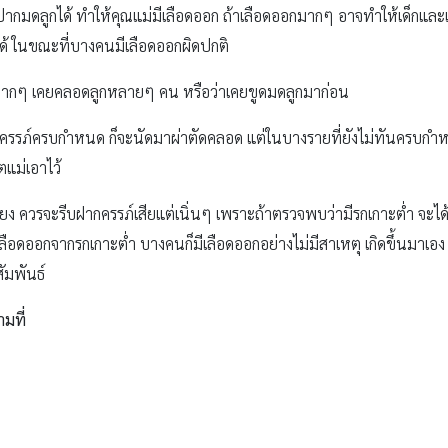
กมดลูกได้ ทำให้คุณแม่มีเลือดออก ถ้าเลือดออกมากๆ อาจทำให้เด็กและแม่เ
ได้ ในขณะที่บางคนมีเลือดออกผิดปกติ
กมากๆ เคยคลอดลูกหลายๆ คน หรือว่าเคยขูดมดลูกมาก่อน
ครรภ์ครบกำหนด ก็จะนัดมาผ่าตัดคลอด แต่ในบางรายที่ยังไม่ทันครบกำห
ตแม่เอาไว้
่ยง ควรจะรีบฝากครรภ์เสียแต่เนิ่นๆ เพราะถ้าตรวจพบว่ามีรกเกาะต่ำ จะได้ระ
ลือดออกจากรกเกาะต่ำ บางคนก็มีเลือดออกอย่างไม่มีสาเหตุ เกิดขึ้นมา
ัมพันธ์
ามที่