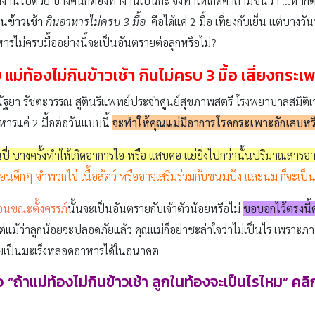
ทำงานไปด้วย บางคนก็ต้องทำงานเป็นกะ จึงทำให้เกิดคำถามขึ้นว่า …หากตื
ินข้าวเช้า
กินอาหารไม่ครบ 3 มื้อ
คือได้แค่ 2 มื้อ เที่ยงกับเย็น แต่บาง
ารไม่ครบมื้ออย่างนี้จะเป็นอันตรายต่อลูกหรือไม่?
ม่ท้องไม่กินข้าวเช้า กินไม่ครบ 3 มื้อ เสี่ยงกระเ
ฐยา รัชตะวรรณ สูตินรีแพทย์ประจำศูนย์สุขภาพสตรี โรงพยาบาลสมิติเวช 
รแค่ 2 มื้อต่อวันแบบนี้
จะทำให้คุณแม่มีอาการโรคกระเพาะอักเสบหร
ิ้นปี่ บางครั้งทำให้เกิดอาการไอ หรือ แสบคอ แย่ยิ่งไปกว่านั้นปริมาณสารอ
้ตอนดึกๆ จำพวกไข่ เนื้อสัตว์ หรืออาจเสริมร่วมกับขนมปัง และนม ก็จะเป็
นขณะตั้งครรภ์
นั้นจะเป็นอันตรายกับเจ้าตัวน้อยหรือไม่
ขอบอกไว้ตรงนี้
แม้ว่าลูกน้อยจะปลอดภัยแล้ว คุณแม่ก็อย่าชะล่าใจว่าไม่เป็นไร เพราะ
กลายเป็นมะเร็งหลอดอาหารได้ในอนาคต
อ “ถ้าแม่ท้องไม่กินข้าวเช้า ลูกในท้องจะเป็นไรไหม” คลิ