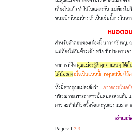
ในคุณแม่ท้อง ที่ตั้งครรภ์ไปด้วยและต้อง
เที่ยงไปแล้ว ทำให้ในแต่ละวัน
แม่ท้องไม่ก
ขนมปังกับนมบ้าง ถ้าเป็นเช่นนี้การกินอาห
หมอตอบ แ
สำหรับคำตอบของเรื่องนี้
นาวาตรี พญ. ณั
แม่ท้องไม่กินข้าวเช้า
หรือ รับประทานอาหา
อาการ ก็คือ
คุณแม่จะรู้สึกจุกๆ แสบๆ ใต้ล
ได้น้อยลง
เมื่อเป็นแบบนี้การตุนเสบียงไว
ทั้งนี้หากคุณแม่สงสัยว่า…
ภาวะกรดไหลย้อ
บริเวณกระเพาะอาหารนั้นคนละส่วนกัน แต่
ยาว จะทำให้โรคเรื้อรังและรุนเเรง และ
อ่านต่
Pages:
1
2
3