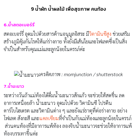
9 น้ำผัก น้ำผลไม้ เพื่อสุขภาพ คนท้อง
6.น้ำสตอเบอร์รี่
สตอเบอร์รี่ อุดมไปด้วยสารต้านอนุมูลอิสระ มี
วิตามินซีสูง
ช่วยเสริม
สร้างภูมิคุ้มกันโรคให้แก่ร่างกาย ทั้งยังมีเส้นใยและโฟเลตซึ่งเป็นสิ่ง
จำเป็นสำหรับคุณแม่และลูกน้อยในครรภ์ค่ะ
เครดิตภาพ : momjunction / shutterstock
7.น้ำมะนาว
ระหว่างวันถ้าแม่ท้องได้ดื่มน้ำมะนาวสักแก้ว จะช่วยให้สดชื่น ลด
อาการเหนื่อยล้า น้ำมะนาว อุดมไปด้วย วิตามินซี โปรตีน
คาร์โบไฮเดรต และวิตามินต่าง ๆ และยังแร่ธาตุที่ต่อร่างกาย อย่าง
โฟเลต สังกะสี และ
แคลเซียม
ที่จำเป็นกับแม่ท้องและลูกน้อยในครรภ์
ส่วนคนท้องที่มีอาการแพ้ท้อง ลองจิบน้ำมะนาวจะช่วยให้อาการแพ้
ท้องบรรเทาขึ้นค่ะ