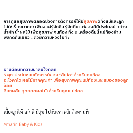
การดูแลสุขภาพตลอดช่วงการตั้งครรภ์ให้มี
สุขภาพ
ดีทั้งแม่และลูก
ไม่ใช่เรื่องยากค่ะ เพียงแค่รู้จักกิน รู้จักดื่ม แต่ของดีมีประโยชน์ อย่าง
น้ำผัก น้ำผลไม้ เพื่อสุขภาพ คนท้อง ทั้ง
9 เครื่องดื่มนี้ แม่ท้องห้าม
พลาดกันเชียว …ด้วยความห่วงใยค่ะ
อ่านต่อบทความน่าสนใจคลิก
5 คุณประโยชน์มหัศจรรย์ของ “ส้มโอ” สำหรับคนท้อง
อะโวคาโด ผลไม้มากคุณค่า เพื่อสุขภาพคุณแม่ท้องและสมองของลูก
น้อย
อินทผลัม สุดยอดผลไม้! สำหรับคุณแม่ท้อง
เลี้ยงลูกให้ เก่ง ดี มีสุข ไปกับเรา คลิกติดตามที่
Amarin Baby & Kids