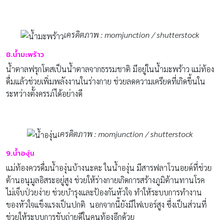
เครดิตภาพ : momjunction / shutterstock
8.น้ำมะพร้าว
น้ำตาลฟรุกโตสเป็นน้ำตาลจากธรรมชาติ มีอยู่ในน้ำมะพร้าว แม่ท้อง
ดื่มแล้วช่วยเพิ่มพลังงานในร่างกาย ช่วยลดความเครียดที่เกิดขึ้นใน
ระหว่างตั้งครรภ์ได้อย่างดี
เครดิตภาพ : momjunction / shutterstock
9.น้ำองุ่น
แม่ท้องควรดื่มน้ำองุ่นบ้างนะคะ ในน้ำองุ่น มีสารฟลาโวนอยด์ที่ช่วย
ต้านอนุมูลอิสระอยู่สูง ช่วยให้ร่างกายเกิดการสร้างภูมิต้านทานโรค
ไม่เจ็บป่วยง่าย ช่วยบำรุงและป้องกันหัวใจ ทำให้ระบบการทำงาน
ของหัวใจแข็งแรงเป็นปกติ นอกจากนี้ยังมีไฟเบอร์สูง ซึ่งเป็นส่วนที่
ช่วยให้ระบบการขับถ่ายดีในคนท้องอีกด้วย