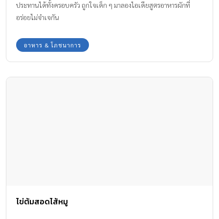
ประทานได้ทั้งครอบครัว ถูกใจเด็ก ๆ มาลองไอเดียสูตรอาหารผักที่
อร่อยไม่จำเจกัน
อาหาร & โภชนาการ
ไข่ต้มสอดไส้หมู