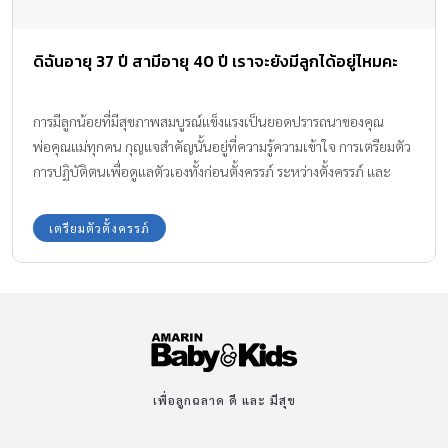
ดิฉันอายุ 37 ปี สามีอายุ 40 ปี เราจะยังมีลูกได้อยู่ไหมคะ
การมีลูกน้อยที่มีสุขภาพสมบูรณ์แข็งแรงเป็นยอดปรารถนาของคุณ
พ่อคุณแม่ทุกคน กุญแจสำคัญนั้นอยู่ที่ความรู้ความเข้าใจ การเตรียมตัว
การปฏิบัติตนเพื่อดูแลตัวเองทั้งก่อนตั้งครรภ์ ระหว่างตั้งครรภ์ และ
หลังคลอด เราจึงยกตัวอย่างปัญหาก่อนตั้งครรภ์ที่คุณแม่หลายท่าน
สงสัยมาฝากค่ะ
เตรียมตัวตั้งครรภ์
เพื่อลูกฉลาด ดี และ มีสุข