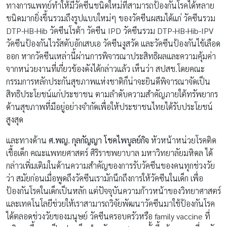
ทางการแพทย์ทำให้มีวัคซีนชนิดใหม่ที่สามารถป้องกันโรคได้หลาย
ชนิดมากยิ่งขึ้นรวมถึงรูปแบบใหม่ๆ ของวัคซีนผสมได้แก่ วัคซีนรวม
DTP-HB-Hib วัคซีนโรต้า วัคซีน IPD วัคซีนรวม DTP-HB-Hib-IPV
วัคซีนป้องกันไวรัสตับอักเสบเอ วัคซีนงูสวัด และวัคซีนป้องกันไข้เลือด
ออก หากวัคซีนเหล่านี้ผ่านการพิจารณาประสิทธิผลและความคุ้มค่า
จากหน่วยงานที่เกี่ยวข้องดังได้กล่าวแล้ว เห็นว่า สปสช.โดยคณะ
กรรมการหลักประกันสุขภาพแห่งชาติก็น่าจะยินดีพิจารณาจัดเป็น
สิทธิประโยชน์แก่ประชาชน ตามลำดับความสำคัญภายใต้ทรัพยากร
ด้านสุขภาพที่มีอยู่อย่างจำกัดเพื่อให้ประชาชนไทยได้รับประโยชน์
สูงสุด
และทางด้าน
ศ.พญ. กุลกัญญา โชคไพบูลย์กิจ
หัวหน้าหน่วยโรคติด
เชื้อเด็ก คณะแพทยศาสตร์ ศิริราชพยาบาล มหาวิทยาลัยมหิดล ได้
กล่าวเพิ่มเติมในด้านความสำคัญของการรับวัคซีนของคนทุกช่วงวัย
ว่า สมัยก่อนเมื่อพูดถึงวัคซีนเรามักนึกถึงการให้วัคซีนในเด็ก เพื่อ
ป้องกันโรคในเด็กเป็นหลัก แต่ปัจจุบันความก้าวหน้าของวิทยาศาสตร์
และเทคโนโลยีช่วยให้เราสามารถวิจัยพัฒนาวัคซีนมาใช้ป้องกันโรค
ได้ตลอดช่วงวัยของมนุษย์ วัคซีนครอบครัวหรือ family vaccine ที่