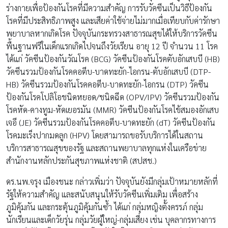
ร่างกายเพื่อป้องกันโรคที่มีความสำคัญ การรับวัคซีนเป็นวิธีป้องกัน
โรคที่มีประสิทธิภาพสูง และเสียค่าใช้จ่ายไม่มากเมื่อเทียบกับค่ารักษา
พยาบาลหากเกิดโรค ปัจจุบันกระทรวงสาธารณสุขได้ให้บริการวัคซีน
พื้นฐานฟรีในเด็กแรกเกิดไปจนถึงวัยเรียน อายุ 12 ปี จำนวน 11 โรค
ได้แก่ วัคซีนป้องกันวัณโรค (BCG) วัคซีนป้องกันโรคตับอักเสบบี (HB)
วัคซีนรวมป้องกันโรคคอตีบ-บาดทะยัก-ไอกรน-ตับอักเสบบี (DTP-
HB) วัคซีนรวมป้องกันโรคคอตีบ-บาดทะยัก-ไอกรน (DTP) วัคซีน
ป้องกันโรคโปลิโอชนิดหยอด/ชนิดฉีด (OPV/IPV) วัคซีนรวมป้องกัน
โรคหัด-คางทูม-หัดเยอรมัน (MMR) วัคซีนป้องกันโรคไข้สมองอักเสบ
เจอี (JE) วัคซีนรวมป้องกันโรคคอตีบ-บาดทะยัก (dT) วัคซีนป้องกัน
โรคมะเร็งปากมดลูก (HPV) โดยสามารถขอรับบริการได้ในสถาน
บริการสาธารณสุขของรัฐ และสถานพยาบาลทุกแห่งในเครือข่าย
สำนักงานหลักประกันสุขภาพแห่งชาติ (สปสช.)
ดร.นพ.จรุง เมืองชนะ กล่าวเพิ่มว่า ปัจจุบันยังมีกลุ่มเป้าหมายหลักที่
รัฐให้ความสำคัญ และสนับสนุนให้รับวัคซีนเพิ่มเติม เพื่อสร้าง
ภูมิคุ้มกัน และกระตุ้นภูมิคุ้มกันซ้ำ ได้แก่ กลุ่มหญิงตั้งครรภ์ กลุ่ม
นักเรียนและเด็กวัยรุ่น กลุ่มวัยผู้ใหญ่-กลุ่มเสี่ยง เช่น บุคลากรทางการ