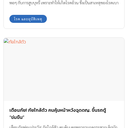
พอๆ กับการสูบบุหรี่ เพราะทำให้เกิดโรคอ้วน ซึ่งเป็นสาเหตุของโรคเบา
หวานและโรคหัวใจตามมา นอกจากนี้ยังส่งผลระยะยาวต่อสรีระด้วย
โรค และอุบัติเหตุ
เตือนภัย! ภัยใกล้ตัว คนคุ้นหน้าหวังฉุดดญ. ขึ้นรถตู้
“ข่มขืน”
เตือนภัยพ่อแม่ระวัง! ภัยใกล้ตัว คนคุ้นเคยพยายามฉุดกระชากเด็กนัก