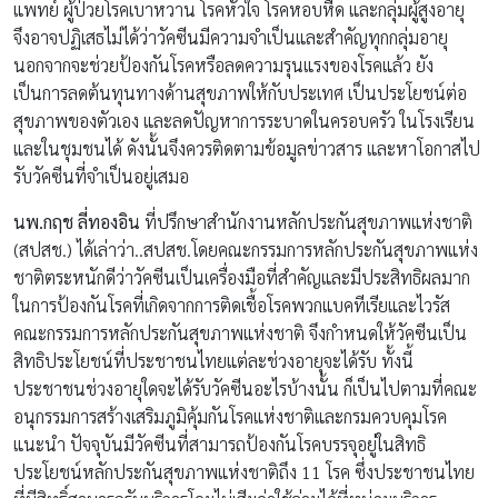
แพทย์ ผู้ป่วยโรคเบาหวาน โรคหัวใจ โรคหอบหืด และกลุ่มผู้สูงอายุ
จึงอาจปฏิเสธไม่ได้ว่าวัคซีนมีความจำเป็นและสำคัญทุกกลุ่มอายุ
นอกจากจะช่วยป้องกันโรคหรือลดความรุนแรงของโรคแล้ว ยัง
เป็นการลดต้นทุนทางด้านสุขภาพให้กับประเทศ เป็นประโยชน์ต่อ
สุขภาพของตัวเอง และลดปัญหาการระบาดในครอบครัว ในโรงเรียน
และในชุมชนได้ ดังนั้นจึงควรติดตามข้อมูลข่าวสาร และหาโอกาสไป
รับวัคซีนที่จำเป็นอยู่เสมอ
นพ.กฤช ลี่ทองอิน
ที่ปรึกษาสำนักงานหลักประกันสุขภาพแห่งชาติ
(สปสช.) ได้เล่าว่า..สปสช.โดยคณะกรรมการหลักประกันสุขภาพแห่ง
ชาติตระหนักดีว่าวัคซีนเป็นเครื่องมือที่สำคัญและมีประสิทธิผลมาก
ในการป้องกันโรคที่เกิดจากการติดเชื้อโรคพวกแบคทีเรียและไวรัส
คณะกรรมการหลักประกันสุขภาพแห่งชาติ จึงกำหนดให้วัคซีนเป็น
สิทธิประโยชน์ที่ประชาชนไทยแต่ละช่วงอายุจะได้รับ ทั้งนี้
ประชาชนช่วงอายุใดจะได้รับวัคซีนอะไรบ้างนั้น ก็เป็นไปตามที่คณะ
อนุกรรมการสร้างเสริมภูมิคุ้มกันโรคแห่งชาติและกรมควบคุมโรค
แนะนำ ปัจจุบันมีวัคซีนที่สามารถป้องกันโรคบรรจุอยู่ในสิทธิ
ประโยชน์หลักประกันสุขภาพแห่งชาติถึง 11 โรค ซึ่งประชาชนไทย