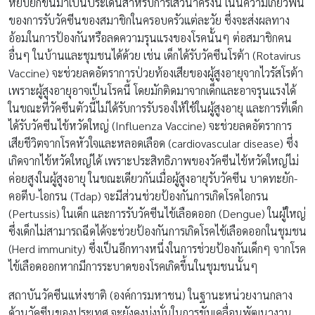
หยิบยกขึ้นมาเป็นประเด็นสำหรับการเสวนาครั้งนี้ เน้นความเกี่ยวพัน
ของการรับวัคซีนของสมาชิกในครอบครัวแต่ละวัย ซึ่งจะส่งผลทาง
อ้อมในการป้องกันหรือลดความรุนแรงของโรคนั้นๆ ต่อสมาชิกคน
อื่นๆ ในบ้านและชุมชนได้ด้วย เช่น เด็กได้รับวัคซีนโรต้า (Rotavirus
Vaccine) จะช่วยลดอัตราการป่วยท้องเสียของผู้สูงอายุจากไวรัสโรต้า
เพราะผู้สูงอายุอาจเป็นโรคนี้ โดยมักติดมาจากเด็กและอาจรุนแรงได้
ในขณะที่วัคซีนตัวนี้ไม่ได้รับการรับรองให้ใช้ในผู้สูงอายุ และการที่เด็ก
ได้รับวัคซีนไข้หวัดใหญ่ (Influenza Vaccine) จะช่วยลดอัตราการ
เสียชีวิตจากโรคหัวใจและหลอดเลือด (cardiovascular disease) ซึ่ง
เกิดจากไข้หวัดใหญ่ได้ เพราะประสิทธิภาพของวัคซีนไข้หวัดใหญ่ไม่
ค่อยสูงในผู้สูงอายุ ในขณะเดียวกันเมื่อผู้สูงอายุรับวัคซีน บาดทะยัก-
คอตีบ-ไอกรน (Tdap) จะมีส่วนช่วยป้องกันการเกิดโรคไอกรน
(Pertussis) ในเด็ก และการรับวัคซีนไข้เลือดออก (Dengue) ในผู้ใหญ่
ซึ่งเด็กไม่สามารถฉีดได้จะช่วยป้องกันการเกิดโรคไข้เลือดออกในชุมชน
(Herd immunity) ซึ่งเป็นอีกทางหนึ่งในการช่วยป้องกันเด็กๆ จากโรค
ไข้เลือดออกหากมีการระบาดของโรคเกิดขึ้นในชุมชนนั้นๆ
สถาบันวัคซีนแห่งชาติ (องค์การมหาชน) ในฐานะหน่วยงานกลาง
ด้านวัคซีนของประเทศ จะยังคงมุ่งมั่นในการขับเคลื่อนพัฒนางาน