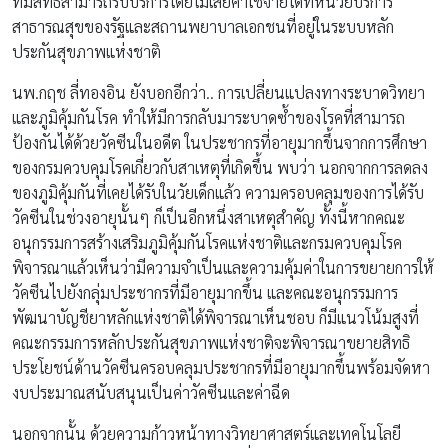
ที่มีสิทธิ์สามารถรับบริการโดยไม่เสียค่าใช้จ่ายได้ที่หน่วยบริการ
สาธารณสุขของรัฐและสถานพยาบาลเอกชนที่อยู่ในระบบหลัก
ประกันสุขภาพแห่งชาติ
นพ.กฤช ลี่ทองอิน ยังบอกอีกว่า.. การเปลี่ยนแปลงทางระบาดวิทยา
และภูมิคุ้มกันโรค ทำให้มีการกลับมาระบาดซ้ำของโรคที่สามารถ
ป้องกันได้ด้วยวัคซีนในอดีต ในประชากรที่อายุมากขึ้นจากการศึกษา
ของกรมควบคุมโรคเกี่ยวกับสาเหตุที่เกิดขึ้น พบว่า นอกจากการลดลง
ของภูมิคุ้มกันที่เคยได้รับในวัยเด็กแล้ว ความครอบคลุมของการได้รับ
วัคซีนในช่วงอายุนั้นๆ ก็เป็นอีกหนึ่งสาเหตุสำคัญ ทั้งนี้หากคณะ
อนุกรรมการสร้างเสริมภูมิคุ้มกันโรคแห่งชาติและกรมควบคุมโรค
พิจารณาแล้วเห็นว่ามีความจำเป็นและความคุ้มค่าในการขยายการให้
วัคซีนไปยังกลุ่มประชากรที่มีอายุมากขึ้น และคณะอนุกรรมการ
พัฒนาบัญชียาหลักแห่งชาติได้พิจารณาเห็นชอบ ก็มีแนวโน้มสูงที่
คณะกรรมการหลักประกันสุขภาพแห่งชาติจะพิจารณาขยายสิทธิ
ประโยชน์ด้านวัคซีนครอบคลุมประชากรที่มีอายุมากขึ้นพร้อมจัดหา
งบประมาณสนับสนุนเป็นค่าวัคซีนและค่าฉีด
นอกจากนั้น ด้วยความก้าวหน้าทางวิทยาศาสตร์และเทคโนโลยี