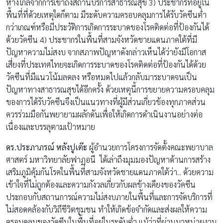
ห่างไกลจากการเข้าถึงสถานบริการสาธารณสุข 3) ประชากรที่อยู่ใน
พื้นที่ที่ด้วยเหตุใดก็ตาม มีระดับความครอบคลุมการได้รับวัคซีนต่ำ
กว่าเกณฑ์หรือมีประวัติการเกิดการระบาดของโรคติดต่อที่ป้องกันได้
ด้วยวัคซีน 4) ประชากรในพื้นที่สามจังหวัดชายแดนภาคใต้ที่มี
ปัญหาความไม่สงบ จากสภาพปัญหาดังกล่าวเห็นได้ว่ายังมีโอกาส
เสี่ยงที่ประเทศไทยจะเกิดการระบาดของโรคติดต่อที่ป้องกันได้ด้วย
วัคซีนที่มีแนวโน้มลดลง หรือหมดไปแล้วกลับมาระบาดจนเป็น
ปัญหาทางสาธารณสุขได้อีกครั้ง ด้วยเหตุนี้การขยายความครอบคลุม
ของการได้รับวัคซีนจึงเป็นแนวทางที่ผู้มีส่วนเกี่ยวข้องทุกภาคส่วน
ควรร่วมมือกันพยายามผลักดันเพื่อให้เกิดการดำเนินงานอย่างต่อ
เนื่องและบรรลุตามเป้าหมาย
ดร.ประภาภรณ์ หลังปูเต๊ะ
ผู้อำนวยการโครงการจัดตั้งคณะพยาบาล
ศาสตร์ มหาวิทยาลัยฟาฏอนี ได้เล่าถึงมุมมองปัญหาด้านการสร้าง
เสริมภูมิคุ้มกันโรคในพื้นที่สามจังหวัดชายแดนภาคใต้ว่า.. ด้วยความ
เข้าใจที่ไม่ถูกต้องและความกังวลเกี่ยวกับผลข้างเคียงของวัคซีน
ประกอบกับสถานการณ์ความไม่สงบภายในพื้นที่และการจัดบริการที่
ไม่สอดคล้องกับวิถีชีวิตชุมชน ทำให้เกิดข้อจำกัดและส่งผลให้ความ
ครอบคลุมของวัคซีนในพื้นที่อยู่ในระดับต่ำ แม้ว่าที่ผ่านมาหน่วยงาน