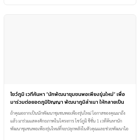
โชว์ภูมิ เวทีค้นหา “นักพัฒนาชุมชนพอเพียงรุ่นใหม่” เพื่อ
มาร่วมต่อยอดภูมิปัญญา พัฒนาภูมิลําเนา ให้กลายเป็น
ชุมชนเข้มแข็งและยั่งยืน
ถ้าคุณอยากเป็นนักพัฒนาชุมชนพอเพียงรุ่นใหม่ โอกาสของคุณมาถึง
แล้ว มาร่วมแสดงศักยภาพในโครงการ โชว์ภูมิ ซีซั่น 1 เวทีค้นหานัก
พัฒนาชุมชนพอเพียงรุ่นใหม่ที่จะปลุกพลังในตัวคุณและช่วยพัฒนาไอ
เดียพัฒนาบ้านเกิดในฝันให้เกิดขึ้นจริง! ลุ้นรับรางวัลและคว้าโอกาสอีก