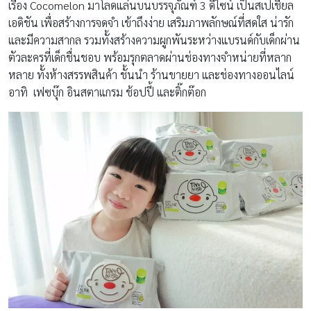
เรื่อง Cocomelon มาโลดแล่นบนบรรจุภัณฑ์ 3 ดีไซน์ เป็นสเปเชียล
เอดิชัน เพื่อสร้างการจดจำ เข้าถึงง่าย เสริมภาพลักษณ์ที่สดใส น่ารัก
และมีความสากล รวมทั้งสร้าง
ความผูกพันระหว่างแบรนด์กับเด็กผ่าน
ตัวละครที่เด็กชื่นชอบ
พร้อมรุกตลาดผ่านช่องทางจำหน่ายที่หลาก
หลาย ทั้งห้างสรรพสินค้า ชั้นนำ ร้านขายยา และช่องทางออนไลน์
อาทิ เฟซบุ๊ก อินสตาแกรม ช้อปปี้ และติ๊กต๊อก