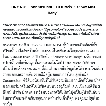
TINY NOSE ฉลองครบรอบ 8 ปี เปิดตัว “Salinex Mist
Baby”
“TINY NOSE” ฉลองครบรอบ 8 ปี เปิดตัว “Salinex Mist Baby
”
พร้อม
คอลแลบแอนิเมชันระดับโลก “Cocomelon” ร่วมสร้างปรากฎการณ์
ความน่ารัก
ชูนวัตกรรมสเปรย์น้ำเกลือพ่นจมูก ผสานเทคโนโลยี Ultra-
Micro Diffuser ตอบโจทย์คุณแม่ยุคใหม่
กรุงเทพฯ 19 มี.ค. 2568
– TINY NOSE ผู้นำตลาดผลิตภัณฑ์ผ้า
เปียกน้ำเกลือสำหรับเด็ก แบรนด์ไทยที่ครองใจคุณพ่อคุณแม่ยุค
ใหม่ ฉลองครบรอบ 8 ปี เปิดตัว “Salinex Mist Baby” นวัตกรรมส
เปรย์น้ำเกลือพ่นจมูกที่ผสานเทคโนโลยี Ultra-Micro Diffuser
สร้างน้ำเกลือละอองหมอกที่อ่อนโยน เคลียร์จมูกให้โล่ง หายใจคล่อง
รายแรกและรายเดียวจากฝีมือผู้ประกอบการไทย ลุยจับมือ
Cocomelon ซีรีส์แอนิเมชันที่ได้รับความนิยมจากเด็กทั่วโลก นำคา
แรกเตอร์มาครีเอตดีไซน์พิเศษบนบรรจุภัณฑ์ สเปเชียลเอดิชัน 3
ดีไซน์ น่ารัก น่าสะสม พร้อมประกาศวิสัยทัศน์มุ่งเป็นผู้นำอันดับ 1
ในการพัฒนาผลิตภัณฑ์คุณภาพสำหรับเด็กที่คุณพ่อคุณแม่ยุคใหม่
วางใจ