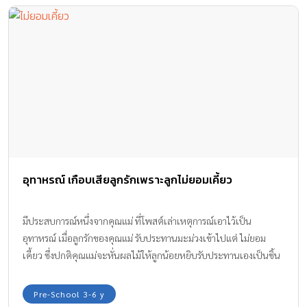
อุทาหรณ์ เกือบเสียลูกรักเพราะลูกไม่ยอมเคี้ยว
มีประสบการณ์หนึ่งจากคุณแม่ ที่โพสต์เล่าเหตุการณ์เอาไว้เป็น
อุทาหรณ์ เมื่อลูกรักของคุณแม่ รับประทานมะม่วงเข้าไปแต่ ไม่ยอม
เคี้ยว ซึ่งปกติคุณแม่จะหั่นผลไม้ให้ลูกน้อยหยิบรับประทานเองเป็นชิ้น
เล็กๆ ลูกน้อยฟันขึ้น 10 ซี่แล้ว จึงสามารถเคี้ยวได้ แต่ปัญหาคือลูกน้อย
ไม่ชอบเคี้ยว
Pre-School 3-6 y