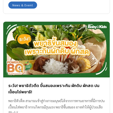
มากมาย สัญญาจ้าง 12 เดือน เพื่อเป็นนักพัฒนาชุมชนพอเพียงรุ่นใหม่
News & Event
เงินรางวัล 109,000 บาท สำหรับนักพัฒนาชุมชนพอเพียงรุ่นใหม่โดด
เด่นแห่งปี 2569 จำนวน 10 รางวัล และแสดงผลงานใน
Sustainability Expo 2026 สิทธิ์ผ่านเข้ารอบ 2 รายการ Win Win WAR
Thailand ปี 2570 เพื่อชิงเงินรางวัล 2,000,000 บาท เติมความรู้ และ
ทักษะใหม่ที่หาไม่ได้จากตำรา เชื่อมต่อเครือข่ายนักพัฒนาชุมชนพอ
เพียงรุ่นใหม่ทุกอำเภอทั่วประเทศ สมัครเข้าร่วมโครงการได้แล้ววันนี้ –
30 เมษายน 2569 นี้ เท่านั้น! รับสมัครนักพัฒนาชุมชนพอเพียงรุ่นใหม่
อายุ 21 – 32 ปี ทุกอำเภอทั่วประเทศ และทุกเขตในกรุงเทพมหานคร
ติดตามรายละเอียดโครงการ […]
ระวัง! พยาธิตัวตืด ขึ้นสมองเพราะกิน ผักดิบ ผักสด ปน
เปื้อนไข่พยาธิ!
พยาธิตัวตืด สามารถเข้าสู่ร่างกายมนุษย์ได้จากการทานอาหารที่มีการปน
เปื้อนไข่พยาธิ หากเกิดกรณีรุนแรง พยาธิขึ้นสมอง อาจทำให้ผู้ป่วยเสีย