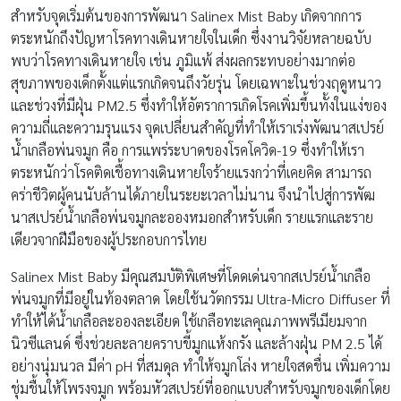
สำหรับจุดเริ่มต้นของการพัฒนา Salinex Mist Baby เกิดจากการ
ตระหนักถึงปัญหาโรคทางเดินหายใจในเด็ก ซึ่งงานวิจัยหลายฉบับ
พบว่าโรคทางเดินหายใจ เช่น ภูมิแพ้ ส่งผลกระทบอย่างมากต่อ
สุขภาพของเด็กตั้งแต่แรกเกิดจนถึงวัยรุ่น โดยเฉพาะในช่วงฤดูหนาว
และช่วงที่มีฝุ่น PM2.5 ซึ่งทำให้อัตราการเกิดโรคเพิ่มขึ้นทั้งในแง่ของ
ความถี่และความรุนแรง จุดเปลี่ยนสำคัญที่ทำให้เราเร่งพัฒนาสเปรย์
น้ำเกลือพ่นจมูก คือ การแพร่ระบาดของโรคโควิด-19 ซึ่งทำให้เรา
ตระหนักว่าโรคติดเชื้อทางเดินหายใจร้ายแรงกว่าที่เคยคิด สามารถ
คร่าชีวิตผู้คนนับล้านได้ภายในระยะเวลาไม่นาน จึงนำไปสู่การพัฒ
นาสเปรย์น้ำเกลือพ่นจมูกละอองหมอกสำหรับเด็ก รายแรกและราย
เดียวจากฝีมือของผู้ประกอบการไทย
Salinex Mist Baby มีคุณสมบัติพิเศษที่โดดเด่นจากสเปรย์น้ำเกลือ
พ่นจมูกที่มีอยู่ในท้องตลาด โดยใช้นวัตกรรม Ultra-Micro Diffuser ที่
ทำให้ได้น้ำเกลือละอองละเอียด ใช้เกลือทะเลคุณภาพพรีเมียมจาก
นิวซีแลนด์ ซึ่งช่วยละลายคราบขี้มูกแห้งกรัง และล้างฝุ่น PM 2.5 ได้
อย่างนุ่มนวล มีค่า pH ที่สมดุล ทำให้จมูกโล่ง หายใจสดชื่น เพิ่มความ
ชุ่มชื้นให้โพรงจมูก พร้อมหัวสเปรย์ที่ออกแบบสำหรับจมูกของเด็กโดย