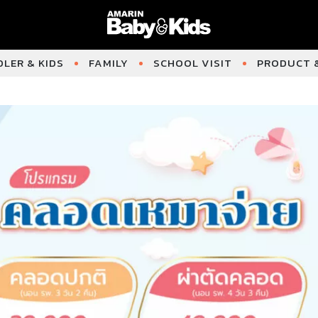
LER & KIDS
FAMILY
SCHOOL VISIT
PRODUCT &