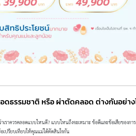
อดธรรมชาติ หรือ ผ่าตัดคลอด ต่างกันอย่าง
นใจว่าเราควรคลอดแบบไหนดี? แบบไหนถึงจะเหมาะ ข้อดีและข้อเสียของการค
เปรียบเทียบให้คุณแม่ได้ตัดสินใจกัน