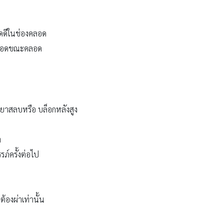
นิดดีในช่องคลอด
กปอดขณะคลอด
าสลบหรือ บล็อกหลังสูง
า
รภ์ครั้งต่อไป
้องผ่าเท่านั้น