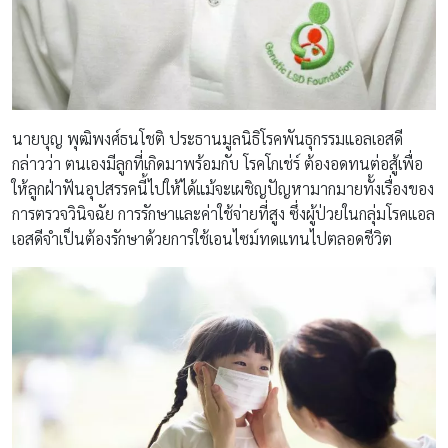
นายบุญ พุฒิพงศ์ธนโชติ ประธานมูลนิธิโรคพันธุกรรมแอลเอสดี
กล่าวว่า ตนเองมีลูกที่เกิดมาพร้อมกับ โรคโกเช่ร์ ต้องอดทนต่อสู้เพื่อ
ให้ลูกฝ่าฟันอุปสรรคนี้ไปให้ได้แม้จะเผชิญปัญหามากมายทั้งเรื่องของ
การตรวจวินิจฉัย การรักษาและค่าใช้จ่ายที่สูง ซึ่งผู้ป่วยในกลุ่มโรคแอล
เอสดีจำเป็นต้องรักษาด้วยการใช้เอนไซม์ทดแทนไปตลอดชีวิต