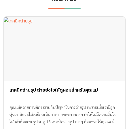
เทคนิคถ่ายรูป ถ่ายยังไงให้ดูผอมสำหรับคุณแม่
คุณแม่หลายท่านมักจะพบกับปัญหาในการถ่ายรูป เพราะเมื่อเรามีลูก
หุ่นเรามักจะไม่เหมือนเดิม ร่างกายจะขยายออก ทำให้ไม่มีความมั่นใจ
ไม่กล้าที่จะถ่ายรูป มาดู 13 เทคนิคถ่ายรูป ง่ายๆ ที่จะช่วยให้คุณแม่มี
ความมั่นใจมากขึ้น เพียงขยับปรับเปลี่ยนท่าทางเพียงนิดเดียวก็ดูผอม