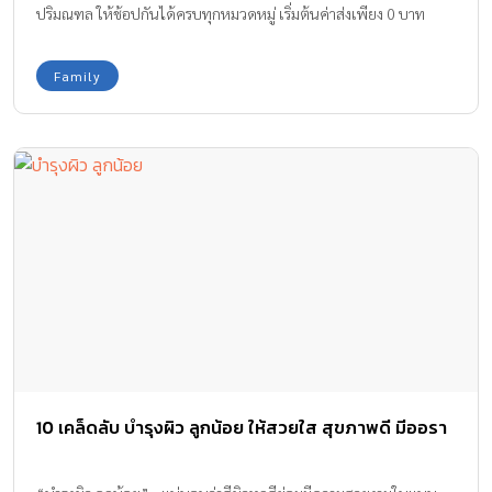
ปริมณฑล ให้ช้อปกันได้ครบทุกหมวดหมู่ เริ่มต้นค่าส่งเพียง 0 บาท
พร้อมรับสิทธิพิเศษยิ่งกว่ากับส่วนลด 70% สูงสุด 100 บาท ตั้งแต่วันนี้
ถึง 18 เมษายนนี้ คุ้มยิ่งกว่า! สำหรับลูกค้าใหม่เท่านั้น ใส่โค้ด
Family
NEWFRESH ลด 70% เมื่อซื้อขั้นต่ำ 100 บาท ลดสูงสุด 100 บาท
(สิทธิ์มีจำนวนจำกัดต่อวัน จำกัด 1 สิทธิ์/คน) ห้ามพลาด! สำหรับลูกค้า
ปัจจุบันเพียงใส่โค้ด FRESH70 ก็รับส่วนลด 70% สูงสุด 50 บาท (สิทธิ์
มีจำนวนจำกัดต่อวัน จำกัด 1 สิทธิ์/คน) นอกจากนี้ยังมีโค้ดส่วนลดราย
สัปดาห์ให้ติดตามกันตลอดทั้งแคมเปญพร้อมให้ช้อปของสดครบทุก
หมวดหมู่ ทำได้ทุกเมนูผัดผัก แกง […]
10 เคล็ดลับ บำรุงผิว ลูกน้อย ให้สวยใส สุขภาพดี มีออรา