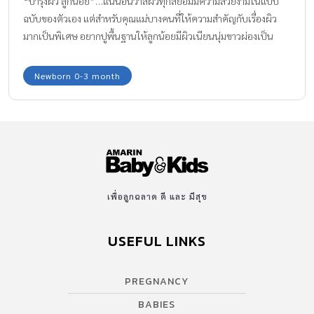
“บำรุงผิว ลูกน้อย”…แน่นอนว่าสีผิวทุกสีย่อมมีความสวยงามในแบบ
ฉบับของตัวเอง แต่สำหรับคุณแม่บางคนที่ให้ความสำคัญกับเรื่องผิว
มากเป็นพิเศษ อยากปูพื้นฐานให้ลูกน้อยมีผิวเนียนนุ่มขาวผ่องเป็น
ยองใยตั้งแต่วัยเบบี๋ ทีมงาน Amarin Baby and Kids ได้รวบรวมเคล็ด
ลับ บำรุงผิว ลูกน้อย ให้สวยใส สุขภาพดี มีออรา มาไว้ให้คุณแม่ที่นี่แล้ว
Newborn 0-3 month
ลองอ่านและนำไปใช้กันดูนะคะ
เพื่อลูกฉลาด ดี และ มีสุข
USEFUL LINKS
PREGNANCY
BABIES