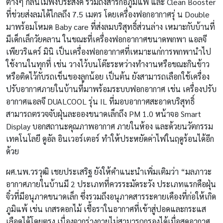
ต่างๆ กลิ่นไม่พึงประสงค์ รวมถึงสารก่อภูมิแพ้ และ Clean Booster
ที่ช่วยส่งลมได้ไกลถึง 7.5 เมตร โดยเครื่องฟอกอากาศรุ่ น Double
มาพร้อมโหมด Baby care ที่ส่งลมบริสุทธิ์ส่วนล่าง เหมาะกับบ้านที่
มีเด็กเล็กวัยคลาน ในขณะที่เครื่องฟอกอากาศขนาดพกพา แอลจี
เพียวริแคร์ มินิ เป็นเครื่องฟอกอากาศที่เหมาะแก่การพกพานำไป
ใช้งานในทุกที่ เช่น วางไว้บนโต๊ะระหว่างทำงานหรือขณะกินข้าว
หรือติดไว้กับรถเข็นของลูกน้อย เป็นต้น ยังสามารถเลือกใช้เครื่อง
ปรับอากาศภายในบ้านที่มาพร้อมระบบฟอกอากาศ เช่น เครื่องปรับ
อากาศแอลจี DUALCOOL รุ่น IL ที่มอบอากาศสะอาดบริสุทธิ์
สามารถตรวจจับฝุ่นละอองขนาดเล็กถึง PM 1.0 หน้าจอ Smart
Display บอกสถานะคุณภาพอากาศ ภายในห้อง และด้วยนวัตกรรม
เทคโนโลยี ดูอัล อินเวอร์เตอร์ ทำให้ประหยัดค่าไฟในฤดูร้อนได้อีก
ด้วย
ผศ.นพ.วรวุฒิ เชยประเสริฐ ยังให้คำแนะนำเพิ่มเติมว่า “มลภาวะ
อากาศภายในบ้านมี 2 ประเภทที่ควรระมัดระวัง ประเภทแรกคือฝุ่น
จิ๋วที่มีอนุภาคขนาดเล็ก ซึ่งรวมถึงอนุภาคสารระคายเคืองที่ก่อให้เกิด
ภูมิแพ้ เช่น เกสรดอกไม้ เชื้อราในอากาศที่เข้าสู่ปอดและกระแส
เลือดได้โดยตรง เนื่องจากร่างกายไม่สามารถกรองได้เมื่อสูดอากาศ