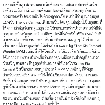
ปลอดภัยขั้นสูง สมรรถนะการขับขี่ และความสะดวกสบายที่เหนือ
ระดับ รวมถึงการเป็นรถยนต์อเนกประสงค์ที่ตอบสนองทุกกิจกรรม
ของครอบครัว โดยจากอินไซต์ของลูกค้าเกีย พบว่ามีจำนวนกลุ่มคุณ
แม่ที่ขับ The Kia Carnival เพิ่มมากขึ้น โดยคุณแม่กลุ่มนี้เป็นคุณแม่ที่
ให้ความสำคัญกับการดูแลลูก ร่วมใช้เวลาและสร้างประสบการณ์ที่ดีกับ
ลูกๆ และสำหรับลูกๆ แล้ว แม่คือซูเปอร์ฮีโร่ตัวจริงในชีวิตประจำวันที่
สามารถจัดการทั้งงาน ครอบครัว และกิจกรรมของลูกๆ ได้อย่างยอด
เยี่ยม และนี่คือเหตุผลที่ทำให้เกียเปิดตัวแคมเปญ
‘
The Kia Carnival
Wonder MOM
รถคันนี้ ที่ได้ใจแม่
’
ภายใต้แนวคิด ‘เพื่อแม่…ที่เป็น
ได้มากกว่า’ เพราะบริษัทเชื่อว่าเหล่าคุณแม่คือส่วนสำคัญที่สามารถ
ช่วยเชิญชวนและชักจูงลูกค้าในอนาคตให้เลือกใช้รถ The Kia
Carnival ซึ่งเป็นรถยนต์อเนกประสงค์ MPV ขนาดใหญ่ที่ดีที่สุด
สำหรับครอบครัว นอกจากนี้ยังได้ยังเชิญคุณแม่คนดัง อย่าง พลอย-
ชิดจันทร์ และลูกๆ รวมถึงอินฟลูเอนเซอร์สายครอบครัว อย่าง คุณแม่
ยูกับน้องมาร์ติน จากเพจ Mama.Martin, คุณแม่การ์ตูนกับน้องมาตา
จากเพจแม่จ๋าๆ พามาตาไปเที่ยวหน่อย และอินฟลูเอนเซอร์อีกกว่า
50 คน มาร่วมสร้างและแบ่งปันเรื่องราวอันน่าประทับใจกับแคมเปญ
ทดลองขับ The Kia Carnival ในครั้งนี้”