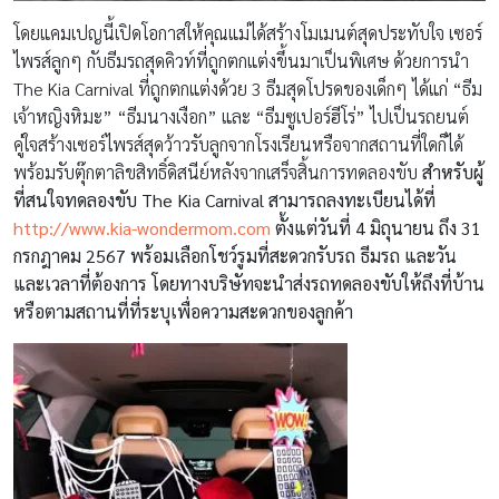
โดยแคมเปญนี้เปิดโอกาสให้คุณแม่ได้สร้างโมเมนต์สุดประทับใจ เซอร์
ไพรส์ลูกๆ กับธีมรถสุดคิวท์ที่ถูกตกแต่งขึ้นมาเป็นพิเศษ ด้วยการนำ
The Kia Carnival ที่ถูกตกแต่งด้วย 3 ธีมสุดโปรดของเด็กๆ ได้แก่ “ธีม
เจ้าหญิงหิมะ” “ธีมนางเงือก” และ “ธีมซูเปอร์ฮีโร่” ไปเป็นรถยนต์
คู่ใจสร้างเซอร์ไพรส์สุดว้าวรับลูกจากโรงเรียนหรือจากสถานที่ใดก็ได้
พร้อมรับตุ๊กตาลิขสิทธิ์ดิสนีย์หลังจากเสร็จสิ้นการทดลองขับ
สำหรับผู้
ที่สนใจทดลองขับ
The
Kia Carnival
สามารถลงทะเบียนได้ที่
http://www.kia-wondermom.com
ตั้งแต่วันที่
4 มิถุนายน ถึง 31
กรกฎาคม 2567 พร้อมเลือกโชว์รูมที่สะดวกรับรถ ธีมรถ และวัน
และเวลาที่ต้องการ โดยทางบริษัทจะนำส่งรถทดลองขับให้ถึงที่บ้าน
หรือตามสถานที่ที่ระบุเพื่อความสะดวกของลูกค้า