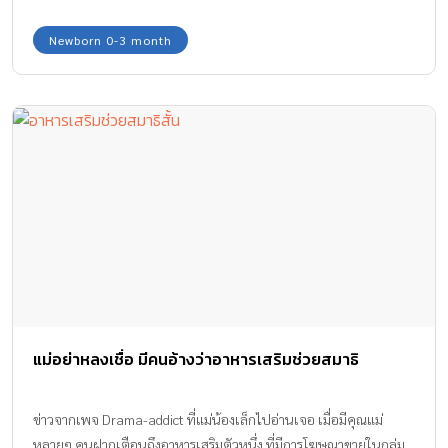
เห็นถึงความใส่ใจมากๆ ของคุณแม่ชาวเกาหลีในการดูแลครอบครัวให้มี
น้ำดื่มสะอาดและอากาศบริสุทธิ์ สองปัจจัยที่มีผลโดยตรงต่อสุขภาพ
Newborn 0-3 month
ของลูก จนเราต้องนำมาบอกต่อให้คุณแม่ชาวไทยได้ทราบกันบ้างว่า
เทคโนโลยีในเครื่องใช้ประจำบ้านนั้นช่วยส่งเสริมสุขภาพและคุณภาพ
ชีวิตให้คุณแม่คุณลูกและทุกคนในครอบครัวได้ยังไง
แม่อย่าหลงเชื่อ มีคนอ้างว่าอาหารเสริมช่วยสมาธิ
ข่าวจากเพจ Drama-addict ที่แม่น้องเล็กไปอ่านเจอ เมื่อมีคุณแม่
หลายๆ คนฝากเตือนถึงอาหารเสริมตัวหนึ่ง ที่มีการโฆษณาขายในกลุ่ม