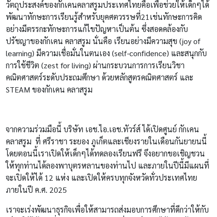
วัตถุประสงค์ของกักเคนคลาสรูมประเทศไทยคือเพื่อช่วยให้เด็กๆได้
พัฒนาทักษะการเรียนรู้สำหรับยุคศตวรรษที่
21
เช่นทักษะการคิด
อย่างมีตรรกะทักษะการแก้ไขปัญหาเป็นต้น
ซึ่งสอดคล้องกับ
ปรัชญาของกักเคน
คลาสรูม
นั่นคือ
เรียนอย่างมีความสุข
(joy of
learning)
มีความเชื่อมั่นในตนเอง
(self-confidence)
และสนุกกับ
การใช้ชีวิต
(zest for living)
ผ่านกระบวนการการเรียนวิชา
คณิตศาสตร์ระดับประถมศึกษา
ด้วยหลักสูตรคณิตศาสตร์
และ
STEAM
ของกักเคน
คลาสรูม
จากความร่วมมือนี้
บริษัท
เอช
.
ไอ
.
เอช
.
ทัวร์ส์
ได้เปิดศูนย์
กักเคน
คลาสรูม
ที่
ศรีราชา
ระยอง
ภูเก็ตและเชียงรายในเดือนกันยายนนี้
โดยตอนนี้เราเปิดให้เด็กๆได้ทดลองเรียนฟรี
จึงอยากขอเชิญชวน
ให้ทุกท่านได้ลองพาบุตรหลานของท่านไป
และภายในปีนี้มีแผนที่
จะเปิดให้ได้
12
แห่ง
และเปิดให้ครบทุกจังหวัดทั่วประเทศไทย
ภายในปี
ค
.
ศ
. 2025
เราจะเร่งพัฒนาธุรกิจเพื่อให้สามารถส่งมอบการศึกษาที่ดีกว่าให้กับ