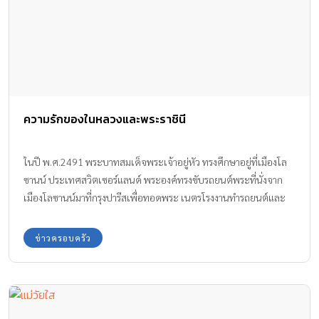
ความรักของในหลวงและพระราชินี
ในปี พ.ศ.2491 พระบาทสมเด็จพระเจ้าอยู่หัว ทรงศึกษาอยู่ที่เมืองโล
ซานน์ ประเทศสวิตเซอร์แลนด์ พระองค์ทรงขับรถยนต์พระที่นั่งจาก
เมืองโลซานน์มาที่กรุงปารีสเพื่อทอดพระ เนตรโรงงานทำรถยนต์และ
การแสดงดนตรีของคณะดนตรีที่มีชื่อเสียงต่างๆ ในครั้งนั้น ม.จ.นักขัต
รมงคล กิติยากร เอกอัครราชทูตไทยประจำกรุงปารีสและครอบครัวจึงมี
ข่าวครอบครัว
โอกาสเฝ้าฯ รับเสด็จ ในครั้งนั้น สมเด็จพระบรมราชชนนีมีรับสั่งให้พระ
ราชโอรสทอดพระเนตร ม.ร.ว.สิริกิติ์ กิติยากร ด้วยว่า "สวยน่ารักไหม"