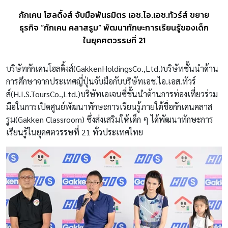
กักเคน โฮลดิ้งส์ จับมือพันธมิตร เอช.ไอ.เอช.ทัวร์ส์ ขยาย
ธุรกิจ “กักเคน คลาสรูม” พัฒนาทักษะการเรียนรู้ของเด็ก
ในยุคศตวรรษที่ 21
บริษัทกักเคนโฮลดิ้งส์
(GakkenHoldingsCo.,Ltd.)
บริษัทชั้นนำด้าน
การศึกษาจากประเทศญี่ปุ่นจับมือกับบริษัทเอช
.
ไอ
.
เอส
.
ทัวร์
ส์
(H.I.S.ToursCo.,Ltd.)
บริษัทเอเจนซี่ชั้นนำด้านการท่องเที่ยวร่วม
มือในการเปิดศูนย์พัฒนาทักษะการเรียนรู้ภายใต้ชื่อกักเคนคลาส
รูม
(Gakken Classroom)
ซึ่งส่งเสริมให้เด็ก
ๆ
ได้พัฒนาทักษะการ
เรียนรู้ในยุคศตวรรษที่
21
ทั่วประเทศไทย