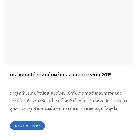
เหล่าเซเลปตัวน้อยกับควันหลงวันลอยกระทง 2015
มาดูเหล่าเซเลปตัวน้อยใส่ชุดไทย เข้ากับเทศกาลวันลอยกระทงของ
ไทยจริงๆ ค่ะ จะน่ารักแค่ไหน มีใครกันบ้างน้า… 1.น้องออกัส และออก้า
ลูกสาวและลูกชายอารมณ์ดีของ พ่อเปิ้ล นาคร และแม่จูน ใส่ชุดไทย
พร้อมถือกระทง น่ารักจริงๆเลย CR : IG june_kasama 2.น้องวันใหม่
ฉัตรบริรักษ์ ก็ใส่ชุดไทยไปร่วมกิจกรรมที่โรงเรียน แถมรำวงโชว์อีกด้วย
News & Event
ไม่ธรรมดาเลยนะน้องวันใหม่ CR : IG momomama1234 3.น้องฌานา