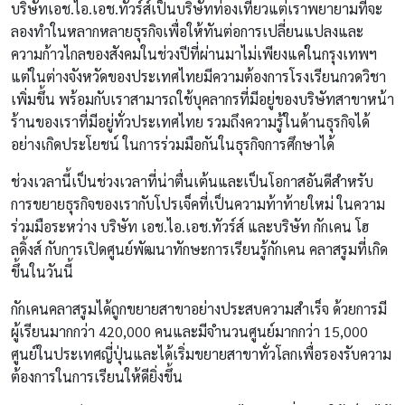
บริษัทเอช
.
ไอ
.
เอช
.
ทัวร์ส์เป็นบริษัทท่องเที่ยวแต่เราพยายามที่จะ
ลองทำในหลากหลายธุรกิจเพื่อให้ทันต่อการเปลี่ยนแปลงและ
ความก้าวไกลของสังคมในช่วงปีที่ผ่านมาไม่เพียงแค่ในกรุงเทพฯ
แต่ในต่างจังหวัดของประเทศไทยมีความต้องการโรงเรียนกวดวิชา
เพิ่มขึ้น
พร้อมกับเราสามารถใช้บุคลากรที่มีอยู่ของบริษัทสาขาหน้า
ร้านของเราที่มีอยู่ทั่วประเทศไทย
รวมถึงความรู้ในด้านธุรกิจได้
อย่างเกิดประโยชน์
ในการร่วมมือกันในธุรกิจการศึกษาได้
ช่วงเวลานี้เป็นช่วงเวลาที่น่าตื่นเต้นและเป็นโอกาสอันดีสำหรับ
การขยายธุรกิจของเรากับโปรเจ็คที่เป็นความท้าท้ายใหม่
ในความ
ร่วมมือระหว่าง
บริษัท
เอช
.
ไอ
.
เอช
.
ทัวร์ส์
และบริษัท
กักเคน
โฮ
ลดิ้งส์
กับการเปิดศูนย์พัฒนาทักษะการเรียนรู้กักเคน
คลาสรูมที่เกิด
ขึ้นในวันนี้
กักเคนคลาสรูมได้ถูกขยายสาขาอย่างประสบความสำเร็จ
ด้วยการมี
ผู้เรียนมากกว่า
420,000
คนและมีจำนวนศูนย์มากกว่า
15,000
ศูนย์ในประเทศญี่ปุ่นและได้เริ่มขยายสาขาทั่วโลกเพื่อรองรับความ
ต้องการในการเรียนให้ดียิ่งขึ้น