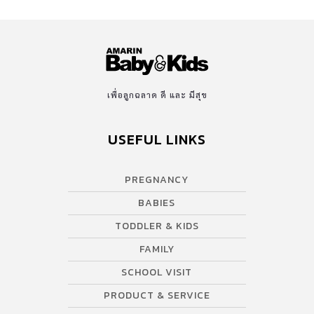
และฌารีน ลูกสาวคู่แฝด ของพ่อเอ็ม อภินันท์ ใส่ชุดไทยเดินเตาะแตะ
เป็นคู่ ความน่ารักทวีคูณไปอีก CR : IG m_apinan 4.น้องรดา ลูกสาวตัว
จิ๋ว ของแม่นุ้ย สุจิรา ถึงหนูตัวเล็ก แต่ก็ใสชุดไทยมาสุขสันต์วันลอย
กระทงพี่ๆได้ค่ะ CR : IG pondyentafo 5.น้องภูดิศ สะกิดใจ ลูกชาย
ของพ่อป๋อและแม่เอ๋ ก็น่ารักไม่แพ้กัน หล่อเลยก็ว่าได้ CR : IG
aey_pornthip
เพื่อลูกฉลาด ดี และ มีสุข
USEFUL LINKS
PREGNANCY
BABIES
TODDLER & KIDS
FAMILY
SCHOOL VISIT
PRODUCT & SERVICE