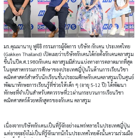
มร
.
คุณมานาบุ
ฟูจิอิ
กรรมการผู้จัดการ
บริษัท
กักเคน
ประเทศไทย
(Gakken Thailand)
เปิดเผยว่าบริษัทกักเคนได้ก่อตั้งกักเคนคลาสรูม
ขึ้นในปีค
.
ศ
.1980
กักเคน
คลาสรูมมีส่วนแบ่งทางการตลาดมากที่สุด
ในอุตสาหกรรมการศึกษาของประเทศญี่ปุ่นในด้านการเรียนวิชา
คณิตศาสตร์สำหรับนักเรียนชั้นประถมศึกษกักเคนคลาสรูมเป็นศูนย์
พัฒนาทักษะการเรียนรู้ที่ช่วยให้เด็ก
ๆ
(
อายุ
5-12
ปี
)
ได้พัฒนา
ทักษะที่จำเป็นสำหรับศตวรรษที่
21
ผ่านกระบวนการเรียนวิชา
คณิตศาสตร์ด้วยหลักสูตรของกักเคน คลาสรูม
เนื่องจากบริษัทกักเคนเป็นที่รู้จักอย่างแพร่หลายในประเทศญี่ปุ่น
แต่อาจจะยังไม่เป็นที่รู้จักมากนักในประเทศไทยดังนั้นความร่วมมือ