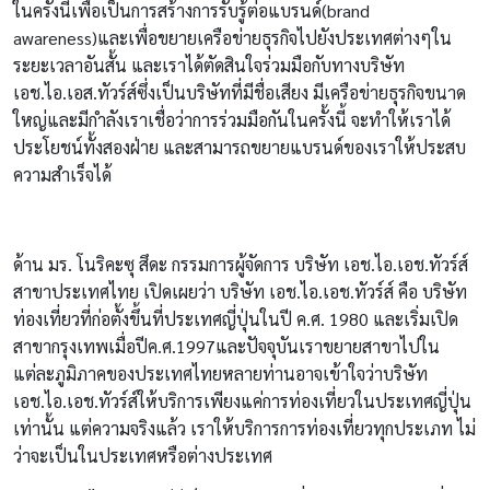
ในครั้งนี้เพื่อเป็นการสร้างการรับรู้ต่อแบรนด์
(brand
awareness)
และเพื่อขยายเครือข่ายธุรกิจไปยังประเทศต่างๆใน
ระยะเวลาอันสั้น
และเราได้ตัดสินใจร่วมมือกับทางบริษัท
เอช
.
ไอ
.
เอส
.
ทัวร์ส์ซึ่งเป็นบริษัทที่มีชื่อเสียง
มีเครือข่ายธุรกิจขนาด
ใหญ่และมีกำลังเราเชื่อว่าการร่วมมือกันในครั้งนี้
จะทำให้เราได้
ประโยชน์ทั้งสองฝ่าย
และสามารถขยายแบรนด์ของเราให้ประสบ
ความสำเร็จได้
ด้าน
มร
.
โนริคะซุ
สึดะ
กรรมการผู้จัดการ
บริษัท
เอช
.
ไอ
.
เอช
.
ทัวร์ส์
สาขาประเทศไทย
เปิดเผยว่า
บริษัท
เอช
.
ไอ
.
เอช
.
ทัวร์ส์
คือ
บริษัท
ท่องเที่ยวที่ก่อตั้งขึ้นที่ประเทศญี่ปุ่นในปี
ค
.
ศ
. 1980
และเริ่มเปิด
สาขากรุงเทพเมื่อปีค
.
ศ
.1997
และปัจจุบันเราขยายสาขาไปใน
แต่ละภูมิภาคของประเทศไทยหลายท่านอาจเข้าใจว่าบริษัท
เอช
.
ไอ
.
เอช
.
ทัวร์ส์ให้บริการเพียงแค่การท่องเที่ยวในประเทศญี่ปุ่น
เท่านั้น
แต่ความจริงแล้ว
เราให้บริการการท่องเที่ยวทุกประเภท
ไม่
ว่าจะเป็นในประเทศหรือต่างประเทศ