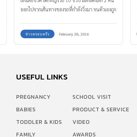
เองเสียชีวิต เด็กหญิงวัย 10 ขวบ ผลักเด็กเล็ก 2 คน
ออกไปจากเส้นทางของรถที่กำลังวิ่งมา จนตัวเองถูก
รถชนสาหัส คุณแม่ของเด็กเล็กทั้งสองบอกว่าเด็ก
หญิง คือสาวน้อยมหัศจรรย์ที่เป็นฮีโร่ช่วยชีวิตลูกๆ
ข่าวครอบครัว
February 28, 2016
ของเธอเอาไว้
USEFUL LINKS
PREGNANCY
SCHOOL VISIT
BABIES
PRODUCT & SERVICE
TODDLER & KIDS
VIDEO
FAMILY
AWARDS