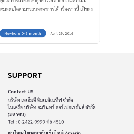
ทุกวิถีทางเพื่อรักษาลูกสาวให้หายจากโรคที่ไม่มี
หมอคนใดสามารถบอกอาการได้ เรื่องราวนี้ เป็ของ
คุณแม่ผู้ใช้เฟสบุ๊คชื่อ @นินจา ดาวกระจาย ซึ่งมี
ลูกสาววัย 6 เดือนที่นอนป่วยอยู่และต้องการให้ชาว
Newborn 0-3 month
April 29, 2016
เน็ตช่วยแชร์เรื่องของน้อง เพราะเพียงแค่อยากหา
หมอที่รักษาอาการของน้องได้ โดยเธอได้กล่าวว่า . .
. #นู๋ฝากแชร์ต่อๆกันหน่อยน่ะค้ะ เด็กผู้หญิงคนนี้
คือลูกสาวนู๋เองค่ะ. ชื่อ ด.ญ. กัญญารัตน์ เหลี่ยม
วงษ์ ( พู่กันต์ ) น้องเกิดวัน ศุกร์ ที่ 30 เดือน ตุลาคม
SUPPORT
พ.ศ. 2558 ปีแพะ ตอนนี้น้องอายุจะครบ 6 เดือน
แล้วค่ะ. แต่น้องไม่สมบูรณ์. เค้าเป้นแบบนี้ตั้งแต่
Contact US
แรกเกิดเลยค่ะ จนทุกวันนี้ไปหาหมอมา 3 รพ. แล้ว
บริษัท เอเอ็มอี อิมเมจิเนทีฟ จำกัด
ในเครือ บริษัท อมรินทร์ คอร์เปอเรชั่นส์ จำกัด
หมอ รพ.ที่1 บอกไม่รุว่าน้องเป้นอะไร หมอ รพ.ที่2
(มหาชน)
บอกว่าเค้ากล้ามเนื้ออ่อนแรง หมอ รพ. ที่3 บอกว่า
Tel : 0-2422-9999 ต่อ 4510
น้องเป้นกล้ามเนื้อฝ่อและขาดสารอาหาร. (ขอไม่
สนใจลงโฆษณากับเว็บไซต์ Amarin