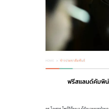
HOME
ข่าวประชาสัมพันธ์
ฟรีสแลนด์คัมพิน
ดร.โอฬาร โชว์วิวัฒนา ผู้อำนวยการฝ่ายอ