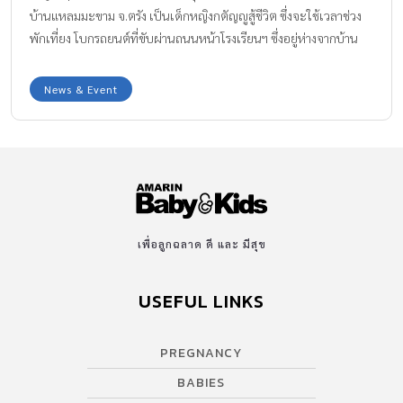
บ้านแหลมมะขาม จ.ตรัง เป็นเด็กหญิงกตัญญูสู้ชีวิต ซึ่งจะใช้เวลาช่วง
พักเที่ยง โบกรถยนต์ที่ขับผ่านถนนหน้าโรงเรียนฯ ซึ่งอยู่ห่างจากบ้าน
ประมาณ 3 กิโลเมตร เพื่อกลับไปป้อนข้าวป้อนน้ำให้กับแม่ ซึ่งล้มป่วย
ด้วยโรคเนื้องอกในสมองและเนื้องอกใกล้ลิ้นหัวใจ ทำให้เป็นอัมพฤกษ์
News & Event
ซีกขวา ไม่สามารถพูดหรือขยับร่างกายซีกขวาได้มานานกว่า 1 ปีแล้ว
ส่วนพี่ชายอายุ 14 ปี ก็ต้องลาออกจากโรงเรียน ตั้งแต่อยู่ชั้น ม.4 เพื่อมา
ช่วยบิดาออกเรือหาปลา หาเงินมารักษามารดาและเลี้ยงน้องชายวัย 5
ขวบ อีก 1 คน ซึ่งหลังพักเที่ยงของทุกวัน น้องน้ำเย็นจะโบกรถกลับมา
บีบนวด เช็ดเนื้อตัวและป้อนข้าวป้อนน้ำให้กับมารดา ก่อนที่จะโบกรถ
กลับไปเรียนหนังสือต่อในช่วงบ่ายที่โรงเรียน โดยคุณครูเจ้าของ
โครงการระบบดูแลช่วยเหลือเด็กนักเรียนได้สังเกตเห็นน้องน้ำเย็น
เพื่อลูกฉลาด ดี และ มีสุข
กลับบ้านทุกตอนเที่ยง จึงสอบถามและติดตามไปยังบ้านพัก จึงพบ
สภาพมารดาที่นอนป่วยและน้องน้ำเย็น ซึ่งกำลังดูแลมารดา จึงอยาก
USEFUL LINKS
วอนให้หน่วยงานที่เกี่ยวข้องเร่งเข้ามาช่วยเหลือครอบครัวของเด็กหญิง
ยอดกตัญญูรายนี้ ด้านน้องน้ำเย็น กล่าวว่า ตนเองหวังให้มีใครสักคนพา
PREGNANCY
มารดาไปรักษาให้หายเท่านั้น ตนก็พอใจแล้ว ส่วนตนอยากเรียนให้ถึง
ระดับมหาวิทยาลัย แต่ก็คงเป็นไปไม่ได้ เนื่องจากทางบ้านต้องส่งเสียให้
BABIES
น้องชายคนเล็กเรียนหนังสืออีกคน ขอบคุณข้อมูลและภาพจาก :