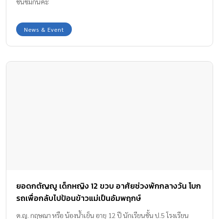
ชื่นชมกันค่ะ
News & Event
ยอดกตัญญู เด็กหญิง 12 ขวบ อาศัยช่วงพักกลางวัน โบก
รถเพื่อกลับไปป้อนข้าวแม่เป็นอัมพฤกษ์
ด.ญ. กฤษณา หรือ น้องน้ำเย็น อายุ 12 ปี นักเรียนชั้น ป.5 โรงเรียน