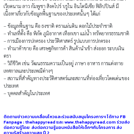
เวียดนาม ลาว กัมพูชา สิงคโปร์ บรูไน อินโดนีเซีย ฟิลิปปินส์ มี
เนื้อหาเกี่ยวกับข้อมูลพื้นฐานของประเทศนั้นๆ ได้แก่
– ข้อมูลพื้นฐาน คือ ธงชาติ ตราแผ่นดิน ดอกไม้ประจำชาติ
– ทำเลที่ตั้ง คือ พิกัด ภูมิอากาศ เทือกเขา แม่น้ำ ทรัพยากรธรรมชาติ
– การเมืองการปกครอง ประวัติศาสตร์ รูปแบบการปกครอง
– ทำมาค้าขาย คือ เศรษฐกิจการค้า สินค้านำเข้า ส่งออก ระบบเงิน
ตรา
– วิถีชีวิต เช่น วัฒนธรรมความเป็นอยู่ ภาษา อาหาร การแต่งกาย
เทศกาลและประเพณีต่างๆ
– สถานที่สำคัญทางประวัติศาสตร์และสถานที่ท่องเที่ยวโดดเด่นของ
ประเทศ
– บุคคลสำคัญในประเทศ
ติดตามข่าวความเคลื่อนไหวและร่วมสนับสนุนโครงการฯ ได้ทาง FB
Fanpage : thehappyread และ
www.thehappyread.com
ร่วมส่ง
ต่อความรู้โดย ส่งต่อความรู้มอบหนังสือให้เด็กๆกับโครงการ ส่ง
ความรู้สร้างความสุข ปี 2