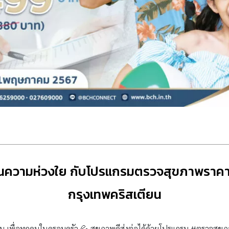
ทนความห่วงใย กับโปรแกรมตรวจสุขภาพราค
กรุงเทพคริสเตียน
้น เพื่อทุกคนในครอบครัว 💦 สุขภาพดีส่งต่อได้ด้วยโปรแกรม #ตรวจสุข