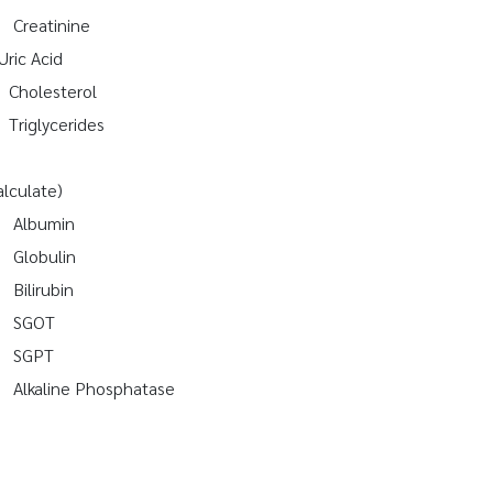
reatinine
ric Acid
Cholesterol
Triglycerides
culate)
 Albumin
Globulin
ilirubin
บ SGOT
บ SGPT
lkaline Phosphatase