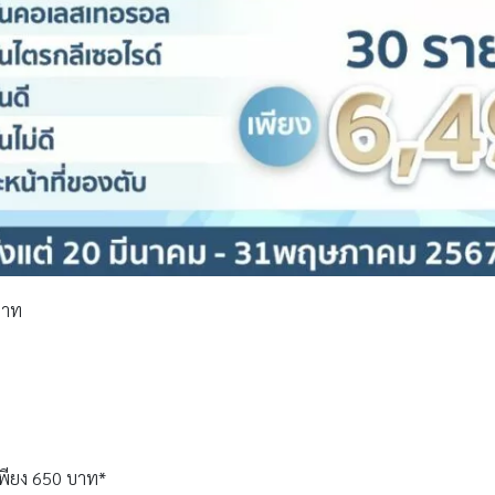
บาท
ท
 เพียง 650 บาท*