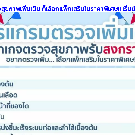
สุขภาพเพิ่มเติม ก็เลือกแพ็กเสริมในราคาพิเศษ!! เริ่ม