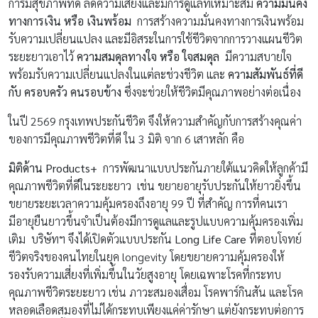
การมีสุขภาพที่ดี ลดความเสี่ยงและมีการดูแลที่เหมาะสม
ความมั่นคง
ทางการเงิน หรือ เงินพร้อม
การสร้างความมั่นคงทางการเงินพร้อม
รับความเปลี่ยนแปลง และมีอิสระในการใช้ชีวิตจากการวางแผนชีวิต
ระยะยาวเอาไว้
ความสมดุลทางใจ หรือ ใจสมดุล
มีความสบายใจ
พร้อมรับความเปลี่ยนแปลงในแต่ละช่วงชีวิต และ
ความสัมพันธ์ที่ดี
กับ ครอบครัว คนรอบข้าง
ซึ่งจะช่วยให้ชีวิตมีคุณภาพอย่างต่อเนื่อง
ในปี 2569 กรุงเทพประกันชีวิต จึงให้ความสำคัญกับการสร้างคุณค่า
ของการมีคุณภาพชีวิตที่ดี ใน 3 มิติ จาก 6 เสาหลัก คือ
มิติด้าน Products+
การพัฒนาแบบประกันภายใต้แนวคิดให้ลูกค้ามี
คุณภาพชีวิตที่ดีในระยะยาว เช่น ขยายอายุรับประกันให้ยาวยิ่งขึ้น
ขยายระยะเวลาความคุ้มครองถึงอายุ 99 ปี ที่สำคัญ การที่คนเรา
มีอายุยืนยาวขึ้นจำเป็นต้องมีการดูแลและรูปแบบความคุ้มครองเพิ่ม
เติม บริษัทฯ จึงได้เปิดตัวแบบประกัน
Long Life Care
ที่ตอบโจทย์
ชีวิตจริงของคนไทยในยุค longevity โดยขยายความคุ้มครองให้
รองรับความเสี่ยงที่เพิ่มขึ้นในวัยสูงอายุ โดยเฉพาะโรคที่กระทบ
คุณภาพชีวิตระยะยาว เช่น ภาวะสมองเสื่อม โรคพาร์กินสัน และโรค
หลอดเลือดสมองที่ไม่ได้กระทบเพียงแค่ค่ารักษา แต่ยังกระทบต่อการ