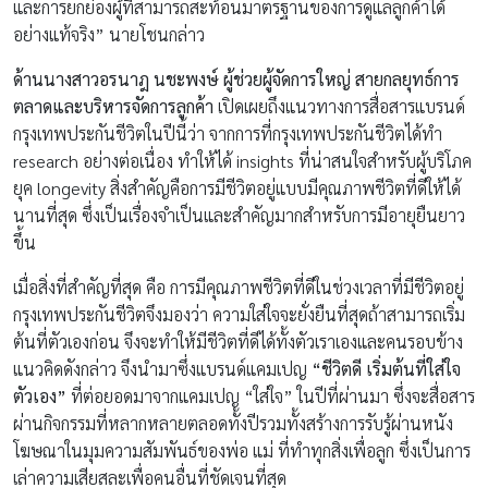
และการยกย่องผู้ที่สามารถสะท้อนมาตรฐานของการดูแลลูกค้าได้
อย่างแท้จริง” นายโชนกล่าว
ด้านนางสาวอรนาฎ นชะพงษ์ ผู้ช่วยผู้จัดการใหญ่ สายกลยุทธ์การ
ตลาดและบริหารจัดการลูกค้า
เปิดเผยถึงแนวทางการสื่อสารแบรนด์
กรุงเทพประกันชีวิตในปีนี้ว่า จากการที่กรุงเทพประกันชีวิตได้ทำ
research อย่างต่อเนื่อง ทำให้ได้ insights ที่น่าสนใจสำหรับผู้บริโภค
ยุค longevity สิ่งสำคัญคือการมีชีวิตอยู่แบบมีคุณภาพชีวิตที่ดีให้ได้
นานที่สุด ซึ่งเป็นเรื่องจำเป็นและสำคัญมากสำหรับการมีอายุยืนยาว
ขึ้น
เมื่อสิ่งที่สำคัญที่สุด คือ การมีคุณภาพชีวิตที่ดีในช่วงเวลาที่มีชีวิตอยู่
กรุงเทพประกันชีวิตจึงมองว่า ความใส่ใจจะยั่งยืนที่สุดถ้าสามารถเริ่ม
ต้นที่ตัวเองก่อน จึงจะทำให้มีชีวิตที่ดีได้ทั้งตัวเราเองและคนรอบข้าง
แนวคิดดังกล่าว จึงนำมาซึ่งแบรนด์แคมเปญ
“
ชีวิตดี เริ่มต้นที่ใส่ใจ
ตัวเอง”
ที่ต่อยอดมาจากแคมเปญ “ใส่ใจ” ในปีที่ผ่านมา ซึ่งจะสื่อสาร
ผ่านกิจกรรมที่หลากหลายตลอดทั้งปีรวมทั้งสร้างการรับรู้ผ่านหนัง
โฆษณาในมุมความสัมพันธ์ของพ่อ แม่ ที่ทำทุกสิ่งเพื่อลูก ซึ่งเป็นการ
เล่าความเสียสละเพื่อคนอื่นที่ชัดเจนที่สุด