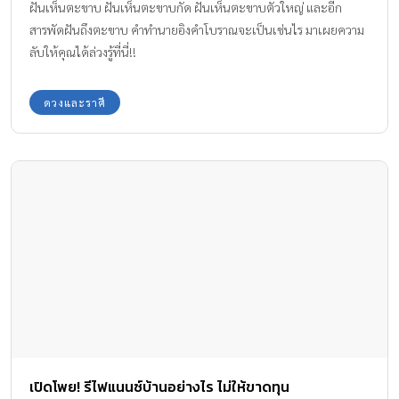
ฝันเห็นตะขาบ ฝันเห็นตะขาบกัด ฝันเห็นตะขาบตัวใหญ่ และอีก
เพื่อนำมาประเมินสถานการณ์ ความเสี่ยง และผลกระทบที่นักเรียนจะ
สารพัดฝันถึงตะขาบ คำทำนายอิงคำโบราณจะเป็นเช่นไร มาเผยความ
ได้รับเนื่องมาจากการปิดเทอมที่ยาวนานขึ้น เราพบว่าปัญหาอันดับหนึ่ง
ลับให้คุณได้ล่วงรู้ที่นี่!!
ที่เกิดขึ้นคือความกังวลจากการเพิ่มภาระรายจ่ายค่าอาหารของ
ครอบครัว และยิ่งไปกว่านั้นพบว่าเด็กๆ กำลังประสบปัญหาการ
ดวงและราศี
ขาดแคลนอาหาร เนื่องมาจากเด็กส่วนใหญ่พึ่งพาอาหารกลางวันที่ครบ
ห้าหมู่จากโรงเรียนเป็นหลัก เมื่อการเปิดเทอมถูกเลื่อนออกไปจึงทำให้
เด็กเหล่านี้ประสบสภาวะทุพโภชนาการและต้องการความช่วยเหลือ
อย่างเร่งด่วน” กสศ.ในฐานะที่เป็นองค์กรทำงานเพื่อสร้างความเสมอ
ภาคทางการศึกษาด้วยการยื่นมือเข้าไปให้ความช่วยเหลือผู้ขาดแคลน
ทุนทรัพย์เพื่อลดความเหลื่อมล้ำทางการศึกษามาโดยตลอด ซึ่งเป็น
เวลากว่า 2 […]
เปิดโพย! รีไฟแนนซ์บ้านอย่างไร ไม่ให้ขาดทุน