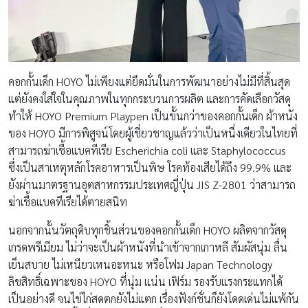
คอกกั้นเด็ก HOYO ไม่เพียงแต่ยึดมั่นในการพัฒนาอย่างไม่มีที่สิ้นสุด
แต่ยังคงใส่ใจในคุณภาพในทุกกระบวนการผลิต และการคัดเลือกวัสดุ
ทำให้ HOYO Premium Playpen เป็นขั้นกว่าของคอกกั้นเด็ก ผ้าหนัง
ของ HOYO มีการพิสูจน์โดยผู้เชี่ยวชาญแล้วว่าเป็นหนึ่งเดียวในไทยที่
สามารถฆ่าเชื้อแบคทีเรีย Escherichia coli และ Staphylococcus
ซึ่งเป็นสาเหตุหลักโรคอาหารเป็นพิษ โรคท้องเสียได้ถึง 99.9% และ
ยังผ่านมาตรฐานอุตสาหกรรมประเทศญี่ปุ่น JIS Z-2801 ว่าสามารถ
ฆ่าเชื้อแบคทีเรียได้ตายสนิท
นอกจากนั้นวัตถุดิบทุกชิ้นส่วนของคอกกั้นเด็ก HOYO ผลิตจากวัสดุ
เกรดพรีเมียม ไม่ว่าจะเป็นผ้าหนังที่นำเข้าจากเกาหลี สัมผัสนุ่ม ลื่น
เย็นสบาย ไม่เหนียวเหนอะหนะ หรือโฟม Japan Technology
ลิขสิทธิ์เฉพาะของ HOYO ที่นุ่ม แน่น เฟิร์ม รองรับแรงกระแทกได้
เป็นอย่างดี จนไข่ไก่สดตกยังไม่แตก เรื่องฟังก์ชั่นก็ยังโดดเด่นไม่แพ้กัน