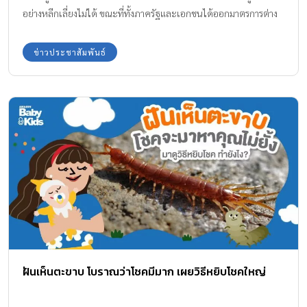
อย่างหลีกเลี่ยงไม่ได้ ขณะที่ทั้งภาครัฐและเอกชนได้ออกมาตรการต่าง
ๆ เพื่อช่วยเหลือเยียวยาผู้ที่ได้รับความเดือดร้อนจากสถานการณ์การ
แพร่ระบาดของไวรัส โควิด-19 แต่ความช่วยเหลือส่วนใหญ่ได้มุ่งเน้น
ข่าวประชาสัมพันธ์
ไปยังการจัดการป้องกันการแพร่ระบาดของโรค การกระตุ้นเศรษฐกิจ
และมาตรการในการใช้ชีวิตร่วมกันของคนในสังคมที่จะไม่เหมือนเดิม
อีกต่อไป “ท่ามกลางกระแสการปรับตัวและเปลี่ยนแปลงการดำเนิน
ชีวิตในวิกฤตการโควิด-19 ยังมีเสียงเล็ก ๆ จากเด็กยากจนอีกกว่า
750,000 คน ทั่วประเทศที่ต้องการความช่วยเหลือจากสังคมให้พ้นจาก
สภาวะขาดแคลนอาหารในช่วงปิดเทอม” การปิดเทอมที่ยาวนานกับมื้อ
อาหารที่หายไป? การแพร่ระบาดของไวรัสโควิด-19 ทำให้รัฐบาลต้อง
ประกาศสั่งเลื่อนการเปิดภาคการศึกษาใหม่ไปเป็น วันที่ 1 ก.ค. ทำให้
เด็กๆ มีระยะเวลาในการปิดเทอมที่ยาวนานออกไปถึง 45 วัน สำหรับ
เด็กที่มาจากครอบครัวที่ไม่ขัดสนก็คงจะไม่มีผลกระทบใดๆ แต่เมื่อหัน
ไปมองเด็กๆ ที่มาจากครอบครัวที่ยากจนเราจะพบวิกฤตที่แฝงอยู่ใน
วิกฤตที่กำลังเผชิญอยู่ ดร.ประสาร ไตรรัตน์วรกุล ประธานกรรมการ
ฝันเห็นตะขาบ โบราณว่าโชคมีมาก เผยวิธีหยิบโชคใหญ่
บริหาร กองทุนเพื่อความเสมอภาคทางการศึกษา (กสศ.) เปิดเผยว่า “ที่
ผ่านมาเครือข่ายครูสังกัด สพฐ. ตชด. และ อปท. กว่า 400,000 คนทั่ว
ประเทศได้มีการลงพื้นที่เยี่ยมสำรวจความต้องการของนักเรียนยากจน