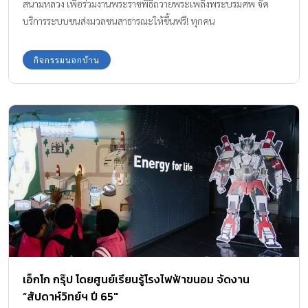
สนามหลวง เพื่อร่วมงานพระราชพิธีถวายพระเพลิงพระบรมศพ จัด
บริการระบบขนส่งมวลชนสาธารณะให้ขึ้นฟรี! ทุกคน
กิจกรรมนอกบ้าน
เอ็กโก กรุ๊ป โดยศูนย์เรียนรู้โรงไฟฟ้าขนอม จัดงาน
“สัปดาห์วิทย์ฯ ปี 65″