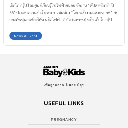
เอ็กโก กรุ๊ป โดยศูนย์เรียนรู้โรงไฟฟ้าขนอม จัดงาน “สัปดาห์วิทย์ฯ ปี
65″ ประสบความสำเร็จ พาเยาวชนท่อง “โลกพลังงานแห่งอนาคต” กับ
กองทัพหุ่นยนต์ บริษัท ผลิตไฟฟ้า จำกัด (มหาชน) หรือ เอ็กโก กรุ๊ป
โดยศูนย์เรียนรู้โรงไฟฟ้าขนอม จัดงานสัปดาห์วิทยาศาสตร์ ประจำปี
2565 ภายใต้ แนวคิด “นวัตกรรมวิทย์ พลิกโลก ตอน Energy Sci-tech
News & Event
Transformation For Life พลังงานเปลี่ยนโลก” แปลงร่างโรงไฟฟ้า
เรือลอยน้ำแห่งแรกของไทย เป็นฐานทัพหุ่นยนต์ ชวนเยาวชนท่องโลก
นวัตกรรมพลังงานแห่งอนาคต นายโกศล ศิริวาลย์ กรรมการผู้จัดการ
บริษัท ผลิตไฟฟ้าขนอม จำกัด ในกลุ่มเอ็กโก กล่าวว่า “เอ็กโก กรุ๊ป และ
ศูนย์เรียนรู้โรงไฟฟ้าขนอม อ.ขนอม จ.นครศรีธรรมราช ให้ความสำคัญ
และส่งเสริมการเรียนรู้ด้านพลังงาน วิทยาศาสตร์และนวัตกรรมแก่
เยาวชน ซึ่งเป็นวัยต้นทางและกำลังสำคัญในการพัฒนาประเทศมาโดย
เพื่อลูกฉลาด ดี และ มีสุข
ตลอด จึงได้จัดงานสัปดาห์วิทยาศาสตร์ ภายในศูนย์เรียนรู้โรงไฟฟ้า
ขนอม ประจำปี […]
USEFUL LINKS
PREGNANCY