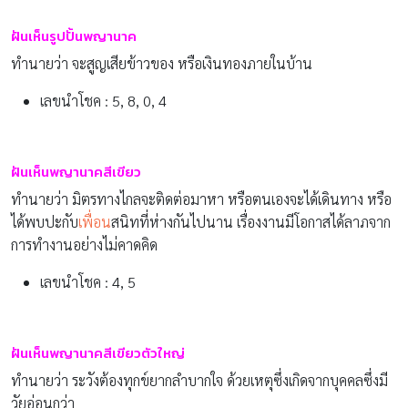
ฝันเห็นรูปปั้นพญานาค
ทำนายว่า จะสูญเสียข้าวของ หรือเงินทองภายในบ้าน
เลขนำโชค : 5, 8, 0, 4
ฝันเห็นพญานาคสีเขียว
ทำนายว่า มิตรทางไกลจะติดต่อมาหา หรือตนเองจะได้เดินทาง หรือ
ได้พบปะกับ
เพื่อน
สนิทที่ห่างกันไปนาน เรื่องงานมีโอกาสได้ลาภจาก
การทำงานอย่างไม่คาดคิด
เลขนำโชค : 4, 5
ฝันเห็นพญานาคสีเขียวตัวใหญ่
ทำนายว่า ระวังต้องทุกข์ยากลำบากใจ ด้วยเหตุซึ่งเกิดจากบุคคลซึ่งมี
วัยอ่อนกว่า