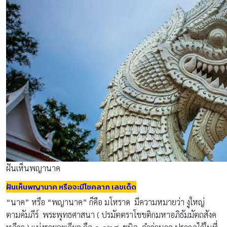
ฝันเห็นพญานาค
ฝันเห็นพญานาค หรือจะมีโชคลาภ เลขเด็ด
“นาค” หรือ “พญานาค” ก็คือ มโหราด มีความหมายว่า งูใหญ่
ตามคัมภีร์ พระพุทธศาสนา ( ปรมัตตราโชขติกมหาอภิธัมมัตถสังค