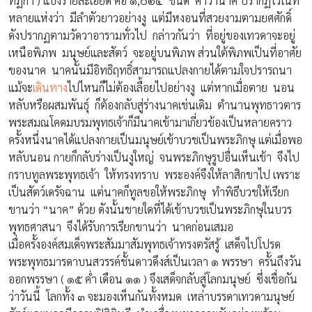
ทฏีกา ) แบ่งรายละเอียด คือ ๑,๐๒๔ ชนิด คำว่านาค ปรากฏไว้ในที่
หลายแห่งว่า มีลำตัวยาวอย่างงู แต่มีหงอนที่สวยงามตามยศศักดิ์
ดังปรากฏตามวัดวาอารามทั่วไป กล่าวกันว่า ที่อยู่ของเทวดาจะอยู่
เหนือพิภพ มนุษย์และสัตว์ จะอยู่บนพิภพ ส่วนใต้พิภพเป็นที่อาศัย
ของนาค นาคนั้นมีอิทธิฤทธิ์สามารถแปลงกายได้ตามใจปรารถนา
แม้จะ
เดินทาง
ไปไหนก็ไม่ต้องเลื้อยไปอย่างงู แต่หากเมื่อตาย นอน
หลับหรือผสมพันธุ์ ก็ต้องกลับสู่ร่างนาคเช่นเดิม ตำนานพุทธาวตาร
พระสมณโคดมบรมพุทธเจ้าก็มีนาคเข้ามาเกี่ยวข้องเป็นหลายคราว
ครั้งหนึ่งนาคได้แปลงกายเป็นมนุษย์เข้าบวชเป็นพระภิกษุ แต่เมื่อพอ
หลับนอน กายก็กลับร่างเป็นงูใหญ่ จนพระภิกษุรูปอื่นเห็นเข้า จึงไป
กราบทูลพระพุทธเจ้า ให้ทรงทราบ พระองค์จึงให้ลาสิกขาไป เพราะ
เป็นสัตว์เดรัจฉาน แต่นาคก็ทูลขอให้พระภิกษุ ทำพิธีบวชให้เรียก
ขานว่า “นาค” ด้วย ดังนั้นชายใดที่ได้เข้าบวชเป็นพระภิกษุในบวร
พุทธศาสนา จึงได้รับการเรียกขานว่า นาคก่อนเสมอ
เมื่อครั้งองค์สมเด็จพระสัมมาสัมพุทธเจ้าทรงตรัสรู้ เสด็จไปโปรด
พระพุทธมารดาบนสวรรค์ชั้นดาวดึงส์เป็นเวลา ๑ พรรษา ครั้นถึงวัน
ออกพรรษา ( ๑๕ ค่ำ เดือน ๑๑ ) จึงเสด็จกลับสู่โลกมนุษย์ ซึ่งเชื่อกัน
ว่าวันนี้ โลกทั้ง ๓ จะมองเห็นกันทั้งหมด เหล่าบรรดาเทวดามนุษย์