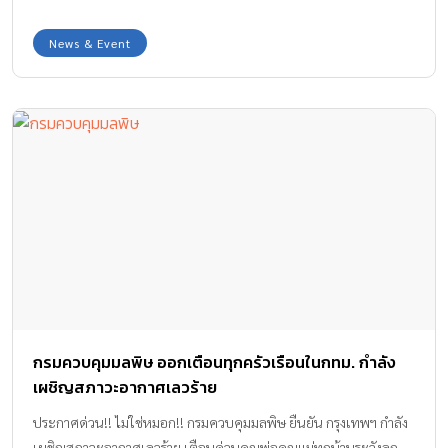
News & Event
กรมควบคุมมลพิษ ออกเตือนทุกครัวเรือนในกทม. กำลัง
เผชิญสภาวะอากาศเลวร้าย
ประกาศด่วน!! ไม่ใช่หมอก!! กรมควบคุมมลพิษ ยืนยัน กรุงเทพฯ กำลัง
เผชิญสภาวะอากาศเลวร้าย เตือนด่วนคุณพ่อคุณแม่ทุกบ้านระวังลูก