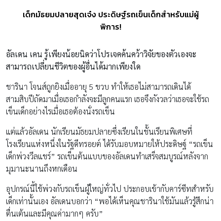
เด็กมัธยมปลายสุดเจ๋ง ประดิษฐ์รถเข็นเด็กสำหรับแม่ผู้
พิการ!
อัลเดน เคน รู้เพียงน้อยนิดว่าโปรเจคค้นคว้าวิจัยของตัวเองจะ
สามารถเปลี่ยนชีวิตของผู้อื่นได้มากเพียงใด
ชารินา โจนส์ถูกยิงเมื่ออายุ 5 ขวบ ทำให้เธอไม่สามารถเดินได้
สามสิบปีถัดมาเมื่อเธอกำลังจะมีลูกคนแรก เธอจึงกังวลว่าเธอจะใช้รถ
เข็นเด็กอย่างไรเมื่อเธอต้องนั่งรถเข็น
แต่แล้วอัลเดน นักเรียนมัธยมปลายซึ่งเรียนในชั้นเรียนพิเศษที่
โรงเรียนแห่งหนึ่งในรัฐดีทรอยต์ ได้รับมอบหมายให้ประดิษฐ์ “รถเข็น
เด็กพ่วงวีลแชร์” รถเข็นต้นแบบของอัลเดนทำเสร็จสมบูรณ์หลังจาก
มุมานะนานถึงหกเดือน
อุปกรณ์นี้ใช้พ่วงกับรถเข็นผู้ใหญ่ทั่วไป ประกอบเข้ากับคาร์ซีทสำหรับ
เด็กเท่านั้นเอง อัลเดนบอกว่า “พอได้เห็นคุณชารินาใช้มันแล้วรู้สึกน่า
ตื่นเต้นและมีคุณค่ามากๆ ครับ”