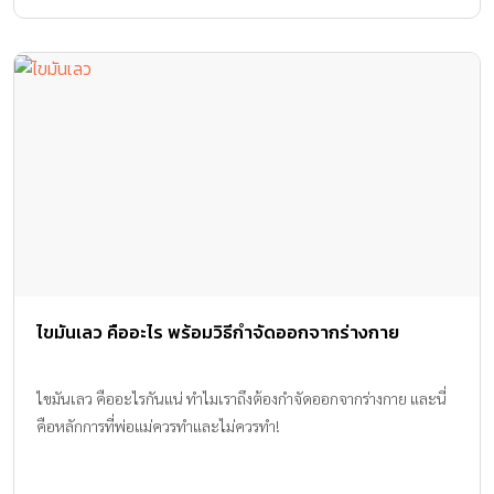
ครอบครัว กับงาน THE MALL LIFESTORE KIDS FUNTASIA ผจญภัย
โลกกว้าง สร้างแรงบันดาลใจในทุกก้าว ระหว่างวันที่ 9 – 12 มกราคม
2568 ที่ เดอะมอลล์ไลฟ์สโตร์ ทุกสาขา และเดอะมอลล์ โคราช ผจญ
ภัยในดินแดนมหัศจรรย์ของกระต่ายปุกปุย ภายใต้คอนเซ็ปต์RABBIT
CASTLE อัศวินปุกปุย ตะลุยปราสาทแห่งความลับ ชวนเหล่าเจ้าหญิง
และเจ้าชายตัวน้อย มาท่องดินแดนมหัศจรรย์ไปกับอัศวินปุกปุย พบ
ความน่ารักของกระต่าย 10 สายพันธุ์ รวมกว่า 300 ตัว อาทิ กระต่าย
ฮอลล์แลนด์ล็อป, เนเธอร์แลนด์, […]
ไขมันเลว คืออะไร พร้อมวิธีกำจัดออกจากร่างกาย
ไขมันเลว คืออะไรกันแน่ ทำไมเราถึงต้องกำจัดออกจากร่างกาย และนี่
คือหลักการที่พ่อแม่ควรทำและไม่ควรทำ!