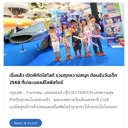
เริ่มแล้ว เปิดพิกัดไฮไลท์ รวมทุกความสนุก ต้อนรับวันเด็ก
2568 ที่เดอะมอลล์ไลฟ์สโตร์
กรุงเทพ – 9 มกราคม : เดอะมอลล์ กรุ๊ป DESTINATION แห่งความสุข
สำหรับทุกคนในครอบครัว ฉลองเทศกาลวันเด็กแห่งชาติ 2568
เนรมิตศูนย์การค้าเดอะมอลล์ไลฟ์สโตร์ ทุกสาขา ให้กลายเป็นโลกแห่ง
การสำรวจและเรียนรู้ จุดประกายความคิดสร้างสรรค์ของเด็กยุคใหม่
เสริมสร้างทักษะและมอบประสบการณ์แห่งการเรียนรู้รอบด้านในทุกมิติ
News & Event
ให้กับเด็ก พร้อมเพิ่ม QUALITY TIME สร้างความทรงจำที่ดีให้กับทุก