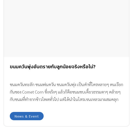
ขนมควันพุ่งอันตรายกับลูกน้อยจริงหรือไม่?
ขนมควันทะลัก ขนมพ่นควัน ขนมควันพุ่ง เป็นคำที่ใครหลายๆ คนเรียก
กันของ Comet Corn ซึ่งจริงๆ แล้วก็คือขนมขบเคี้ยวธรรมดาๆ คล้ายๆ
กับขนมที่ทำจากข้าวโพดทั่วไป แต่ได้นำไนโตรเจนเหลวมาผสมคลุก
เคล้าลงไป และจะทำปฏิกิริยาระเหยออกมากลายเป็นควัน แล้วจะ
ทำให้เป็น ขนมอันตราย จริงหรือไม่?
News & Event