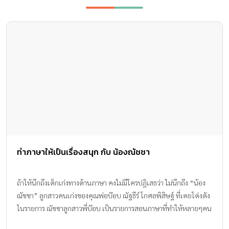
ทำภาษาให้เป็นเรื่องสนุก กับ น้องณัชชา
ถ้าให้นึกถึงเด็กเก่งทางด้านภาษา คงไม่มีใครปฏิเสธว่า ไม่นึกถึง “น้อง
ณัชชา” ลูกสาวคนเก่งของคุณพ่อบ๊อบ ณัฐธีร์ โกศลพิสิษฐ์ ที่เคยโด่งดัง
ในรายการ ณัชชาลูกสาวพี่บ๊อบ เป็นรายการสอนภาษาที่ทำให้หลายๆคน
ติดปากกับประโยค “ดูปากณัชชานะคะ” นอกจากนี้ยังมีอีกหนึ่ง