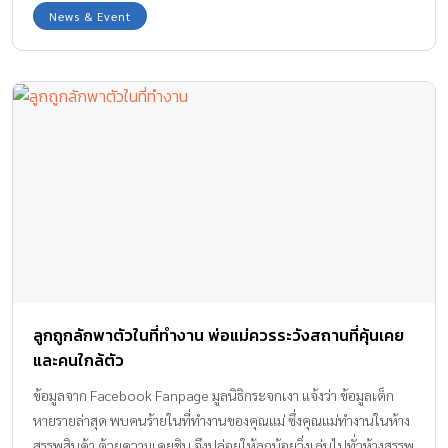
รายการ คือ Natcha The Explorer ต้องยอมรับว่าน้องณัชชาเป็นเด็ก
News & Event
เก่งที่หลายๆครอบครัวอยากส่งเสริมลูกให้เชี่ยวชาญด้านภาษาเหมือน
น้องจริงๆค่ะ “ปัจจุบันนี้โลกเราเปิดกว้างมากขึ้น ภาษาถือเป็นสิ่งสำคัญ
นอกจากภาษาไทยแล้วก็ควรให้ลูกได้เรียนรู้ภาษาอื่นด้วย” ครอบครัว
โกศลพิศิษฐ์ กล่าวไว้ สิ่งนี้อาจเป็นจุดเริ่มต้นที่ทำให้น้องณัชชากลาย
เป็นเด็กที่พูดได้ถึง 3 ภาษา ทั้งไทย อังกฤษและจีน เทคนิคที่เกิด
ผลลัพธ์ยอดเยี่ยมเช่นนี้คงไม่พ้นจากการเล่น และทำภาษาให้เป็นเรื่อง
สนุก ไม่จำเป็นต้องไปนั่งเรียน แล้ว ท่องจำ “สำหรับเด็กนั้น สิ่งที่สำคัญ
ที่สุดคือการเล่น ไม่ว่าจะวัยไหนก็ชอบเล่น ทุกอย่างผ่านการเรียนรู้จาก
การเล่นเป็นหลัก แต่ถ้าสอน ก็ต้องสอนให้เป็นธรรมชาติที่สุด ไม่ทำให้
เขารู้สึกว่าไม่สนุกและกดดัน อาจค่อยๆซึมซับไปในประโยคพูด เวลา
คุยกับเขา ทำให้เป็นปกติและสม่ำเสมอ เขาจะซึมซับและเข้าใจไปเอง”
คุณพ่อบ๊อบบอกไว้ น้องณัชชาเริ่มเรียนภาษาอังกฤษ ตั้งแต่อายุ 1 ขวบ
ลูกถูกลักพาตัวในที่ทำงาน พ่อแม่ควรระวังสถานที่คุ้นเคย
1 เดือน สิ่งนี้คงค่อยๆซึมซับเข้าไปในตัวน้องเรื่อยๆ และหากถามว่าน้อง
และคนใกล้ตัว
ณัชชาชอบภาษาไหนที่สุด น้องณัชชารีบตอบว่า… “ชอบภาษาอังกฤษ
ที่สุดค่ะ ส่วนภาษาไทยชอบเป็นอันดับ […]
ข้อมูลจาก Facebook Fanpage มูลนิธิกระจกเงา แจ้งว่า ข้อมูลเด็ก
หายรายล่าสุด พบคนร้ายในที่ทำงานของคุณแม่ ซึ่งคุณแม่ทำงานในห้าง
สรรพสินค้า ด้วยความเคยชิน จึงปล่อยให้ลูกน้อยวิ่งเล่นไปทั่วห้างสรรพ