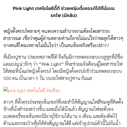
Pink Light เทคโนโลยีดี๊ดี ช่วยหญิงตั้งครรภ์ได้ที่นั่งบน
รถไฟ (มีคลิป)
หญิงตั้งครรภ์หลายๆ คนพบความลำบากยามต้องโดยสารรถ
สาธารณะ เชื่อว่าคุณผู้อ่านหลายท่านก็อาจไม่แน่ใจว่าจะลุกให้สาวๆ
บางคนดีไหมเพราะไม่มั่นใจว่า เป็นคนท้องจริงหรือเปล่า??
ที่เมืองปูซาน ประเทศเกาหลีใต้ จึงเริ่มมีการทดลองระบบบลูทูธที่มีชื่อ
แคมเปญน่ารักๆ ว่า
“Pink Light”
ที่จะช่วยแจ้งเตือนผู้โดยสารรถไฟ
ให้สละที่นั่งแก่หญิงตั้งครรภ์ โดยมีหญิงตั้งครรภ์เข้าร่วมทดสอบระบบ
500 คน เป็นเวลา 5 วัน บนรถไฟสายปูซาน-กิมแฮ
สาวๆ ที่ตั้งครรภ์จะพกเซ็นเซอร์ซึ่งจะทำให้สัญญาณไฟสีชมพูที่ติดตั้ง
ข้างที่นั่งสำรองสว่างขึ้น และเมื่อได้นั่งแล้ว สัญญาณไฟจะดับลง
แบตเตอรี่ของเซ็นเซอร์มีอายุใช้งานได้นาน 6 เดือน และต้องติดไว้
ด้านนอกกระเป๋าเพื่อให้ส่งสัญญาณได้ดี แต่เจ้าอุปกรณ์ตัวนี้ไม่กันน้ำ