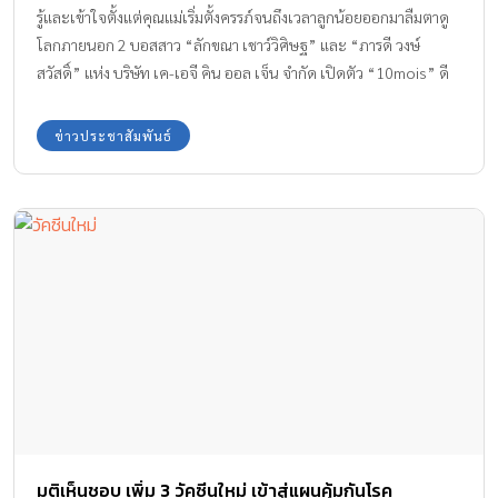
รู้และเข้าใจตั้งแต่คุณแม่เริ่มตั้งครรภ์จนถึงเวลาลูกน้อยออกมาลืมตาดู
โลกภายนอก 2 บอสสาว “ลักขณา เชาว์วิศิษฐ” และ “ภารดี วงษ์
สวัสดิ์” แห่ง บริษัท เค-เอจี คิน ออล เจ็น จำกัด เปิดตัว “10mois” ดี
มัวส์ แบรนด์ของใช้เด็กจากญี่ปุ่น ตอบโจทย์ไลฟ์สไตล์คุณแม่ยุคใหม่
หวังส่วนแบ่งตลาด 15 % พร้อมเปิดช็อปที่แรกในไทยที่ชั้น 6
ข่าวประชาสัมพันธ์
ศูนย์การค้าเซ็นทรัล เอ็มบาสซี หลังทดลองขายออนไลน์มา 6 เดือน
“10mois” (ดีมัวส์) แบรนด์ผลิตภัณฑ์และของใช้สำหรับแม่และเด็ก
จากประเทศญี่ปุ่นที่ได้รับความนิยมมากว่า 20 ปี จัดงาน “10mois
Grand Opening” เปิดคอนเซปต์ สโตร์ แห่งแรกในเมืองไทย โดยมี
ผลิตภัณฑ์คุณภาพดีมาตรฐานญี่ปุ่นกว่า 100 รายการ ให้เลือกช็อป เพื่อ
เป็นตัวแทนความรักจากคุณแม่ในการดูแลลูกน้อย พร้อมกิจกรรมครีเอ
ทลวดลายสไตล์ตัวเองบนถุงผ้าสุดชิค ณ ชั้น 6 ศูนย์การค้าเซ็นทรัล เอ็ม
บาสซี เมื่อวันอาทิตย์ที่ 3 ธันวาคม 2560 ส่วนบรรยากาศในงานอบอุ่น
ไปด้วยความรัก ความผูกพันของครอบครัวเซเลบริตี้ที่พร้อมมาอัพเดท
คอลเลกชั่นและร่วมกิจกรรมแสตมป์ลวดลายบนถุงผ้าในสไตล์ตัวเอง
[…]
มติเห็นชอบ เพิ่ม 3 วัคซีนใหม่ เข้าสู่แผนคุ้มกันโรค