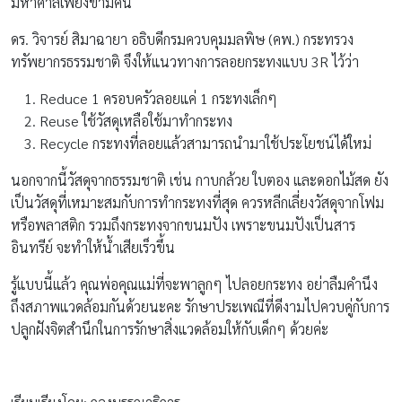
มหาศาลเพียงข้ามคืน
ดร. วิจารย์ สิมาฉายา อธิบดีกรมควบคุมมลพิษ (คพ.) กระทรวง
ทรัพยากรธรรมชาติ จึงให้แนวทางการลอยกระทงแบบ 3R ไว้ว่า
Reduce 1 ครอบครัวลอยแค่ 1 กระทงเล็กๆ
Reuse ใช้วัสดุเหลือใช้มาทำกระทง
Recycle กระทงที่ลอยแล้วสามารถนำมาใช้ประโยชน์ได้ใหม่
นอกจากนี้วัสดุจากธรรมชาติ เช่น กาบกล้วย ใบตอง และดอกไม้สด ยัง
เป็นวัสดุที่เหมาะสมกับการทำกระทงที่สุด ควรหลีกเลี่ยงวัสดุจากโฟม
หรือพลาสติก รวมถึงกระทงจากขนมปัง เพราะขนมปังเป็นสาร
อินทรีย์ จะทำให้น้ำเสียเร็วขึ้น
รู้แบบนี้แล้ว คุณพ่อคุณแม่ที่จะพาลูกๆ ไปลอยกระทง อย่าลืมคำนึง
ถึงสภาพแวดล้อมกันด้วยนะคะ รักษาประเพณีที่ดีงามไปควบคู่กับการ
ปลูกฝังจิตสำนึกในการรักษาสิ่งแวดล้อมให้กับเด็กๆ ด้วยค่ะ