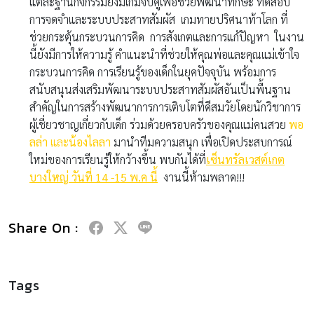
แต่ละฐานกิจกรรมยังมีเกมจับคู่เพื่อช่วยพัฒนาทักษะ ทดสอบ
การจดจำและระบบประสาทสัมผัส เกมทายปริศนาท้าโลก ที่
ช่วยกระตุ้นกระบวนการคิด การสังเกตและการแก้ปัญหา ในงาน
นี้ยังมีการให้ความรู้ คำแนะนำที่ช่วยให้คุณพ่อและคุณแม่เข้าใจ
กระบวนการคิด การเรียนรู้ของเด็กในยุคปัจจุบัน พร้อมการ
สนับสนุนส่งเสริมพัฒนาระบบประสาทสัมผัสอันเป็นพื้นฐาน
สำคัญในการสร้างพัฒนาการการเติบโตที่ดีสมวัยโดยนักวิชาการ
ผู้เชี่ยวชาญเกี่ยวกับเด็ก ร่วมด้วยครอบครัวของคุณแม่คนสวย
พอ
ลล่า
และ
น้องไลลา
มานำทีมความสนุก เพื่อเปิดประสบการณ์
ใหม่ของการเรียนรู้ให้กว้างขึ้น พบกันได้ที่
เซ็นทรัลเวสต์เกต
บางใหญ่
วันที่
14 -15
พ.ค นี้
งานนี้ห้ามพลาด!!!
Share On :
Tags