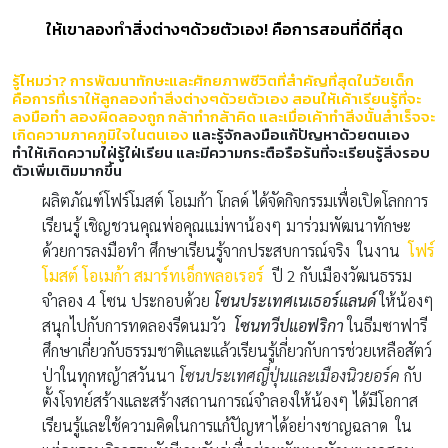
ให้เขาลองทำสิ่งต่างๆด้วยตัวเอง! คือการสอนที่ดีที่สุด
รู้ไหมว่า? การพัฒนาทักษะและศักยภาพชีวิตที่สำคัญที่สุดในวัยเด็ก
คือการที่เราให้ลูกลองทำสิ่งต่างๆด้วยตัวเอง สอนให้เค้าเรียนรู้ที่จะ
ลงมือทำ ลองผิดลองถูก กล้าทำกล้าคิด และเมื่อเค้าทำสิ่งนั้นสำเร็จจะ
เกิดความภาคภูมิใจในตนเอง
และรู้จักลงมือแก้ปัญหาด้วยตนเอง
ทำให้เกิดความใฝ่รู้ใฝ่เรียน และมีความกระตือรือร้นที่จะเรียนรู้สิ่งรอบ
ตัวเพิ่มเติมมากขึ้น
ผลิตภัณฑ์โฟร์โมสต์ โอเมก้า โกลด์ ได้จัดกิจกรรมเพื่อเปิดโลกการ
เรียนรู้ เชิญชวนคุณพ่อคุณแม่พาน้องๆ มาร่วมพัฒนาทักษะ
ด้วยการลงมือทำ ศึกษาเรียนรู้จากประสบการณ์จริง ในงาน
โฟร์
โมสต์ โอเมก้า สมาร์ทเอ็กพลอเรอร์
ปี 2 กับเมืองวัฒนธรรม
จำลอง 4 โซน ประกอบด้วย
โซนประเทศเนเธอร์แลนด์
ให้น้องๆ
สนุกไปกับการทดลองรีดนมวัว
โซนทวีปแอฟริกา
ในธีมซาฟารี
ศึกษาเกี่ยวกับธรรมชาติและแล้วเรียนรู้เกี่ยวกับการช่วยเหลือสัตว์
ป่าในทุกหญ้าสวันนา
โซนประเทศญี่ปุ่นและเมืองนิวยอร์ค
กับ
ตั้งโจทย์สร้างและสร้างสถานการณ์จำลองให้น้องๆ ได้มีโอกาส
เรียนรู้และใช้ความคิดในการแก้ปัญหาได้อย่างชาญฉลาด ใน