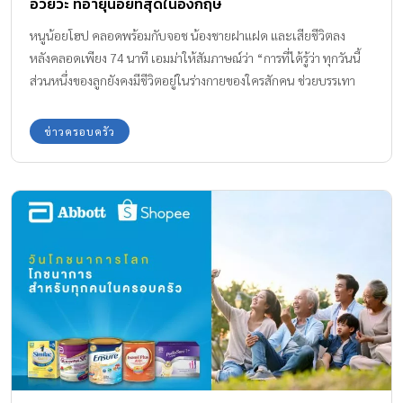
อวัยวะ ที่อายุน้อยที่สุดในอังกฤษ
หนูน้อยโฮป คลอดพร้อมกับจอช น้องชายฝาแฝด และเสียชีวิตลง
หลังคลอดเพียง 74 นาที เอมม่าให้สัมภาษณ์ว่า “การที่ได้รู้ว่า ทุกวันนี้
ส่วนหนึ่งของลูกยังคงมีชีวิตอยู่ในร่างกายของใครสักคน ช่วยบรรเทา
ความเจ็บปวดจากการสูญเสียได้ ช่วง 74 นาทีที่แกมีชีวิตอยู่ พวกเราได้
แต่กอดแกไว้เงียบๆ โดยไม่พูดอะไรกันเลยสักคำ”
ข่าวครอบครัว