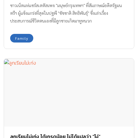
ชาวเน็ตแห่แชร์สเตตัสเพจ "มนุษย์กรุงเทพฯ" ที่สัมภาษณ์อดีตรัฐมน
ตรีฯ ผู้แข็งแกร่งที่สุดในปฐพี "ชัชชาติ สิทธิพันธุ์" ซึ่งเล่าเรื่อง
ประสบการณ์ชีวิตตนเองที่มีลูกชายเกิดมาหูหนวก
Family
ลูกเรียนไม่เก่ง ได้เกรดน้อย ไม่ได้แปลว่า “โง่”