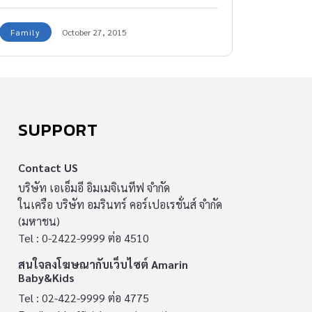
ฝึกฝน แม่ลำบาก อย่างไร ใจแม่ทน สายเลือดข้น
Family
October 27, 2015
เต้าแม่กลั่น ปันลูกกิน แม่ป้องริ้น ป้องไร มิให้ผ่าน
แม่สงสาร ห่วงลูกยา กว่าทรัพย์สิน แม่เห่กล่อม
ยามนิทรา เป็นอาจิณ แม่ไม่ผิน แม่ไม่ผัน ทุกวันมา
ยามลูกสุข แม่สุขสม อารมณ์ชื่น ยามลูกขื่น แม่ขม
ระทมกว่า ยามลูกไข้ แม่อดนอน ร้อนอุรา ยามลูก
SUPPORT
ยา อับโชค แม่โศกใจ คราลูกหิว แม่หิวกว่า น้ำตา
ร่วง แม่เป็นห่วง ดิ้นรนหา เอาม้าให้ แม้แม่อด […]
Contact US
บริษัท เอเอ็มอี อิมเมจิเนทีฟ จำกัด
ในเครือ บริษัท อมรินทร์ คอร์เปอเรชั่นส์ จำกัด
(มหาชน)
Tel : 0-2422-9999 ต่อ 4510
สนใจลงโฆษณากับเว็บไซต์ Amarin
Baby&Kids
Tel : 02-422-9999 ต่อ 4775