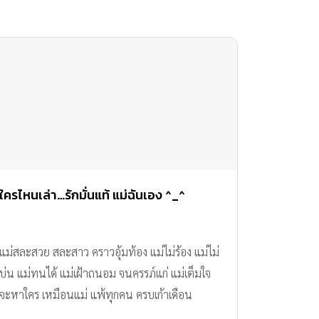
ใครไหนเล่า…รักมั่นแท้ แม่ฉันเอง ^_^
แม่สละสวย สละสาว คราวอุ้มท้อง แม่ไม่ร้อง แม่ไม่
บ่น แม่ทนได้ แม่เฝ้าถนอม จนครรภ์แก่ แม่เต็มใจ
จะหาใคร เหมือนแม่ แพ้ทุกคน ครบเก้าเดือน
เคลื่อนคลอด รอดชีวิต แม่ใกล้ชิด ลูกน้อย คอย