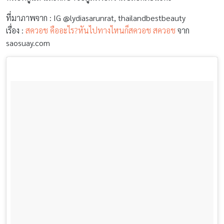
ที่มาภาพจาก : IG @lydiasarunrat, thailandbestbeauty
เรื่อง :
สควอช คืออะไร?หันไปทางไหนก็สควอช สควอช
จาก
saosuay.com