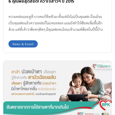
6 คุณพ่อสุดฮ็อต! คว้าใจสาวๆ ปี 2015
ความหล่อและดูดี บางคนก็ติดตัวมาตั้งแต่ยังไม่เป็นคุณพ่อ ถึงแม้จะ
เป็นคุณพ่อแล้วความหล่อก็ไม่เคยลดลง แถมยังทำให้ฮ็อตเพิ่มขึ้นอีก
ด้วย แต่ที่เค้าว่าฮ็อตๆฮิตๆ มีคุณพ่อคนไหนเข้าเกณฑ์ฮ็อตในปีนี้บ้าง
นะ 1.คุณพ่อติ๊ก เจษฎาภรณ์ ผลดี หล่อตลอดกาล ไม่ว่าจะรับบทเป็น
พระเอก เข้าป่า หรือเป็นคุณพ่อแล้ว แต่ก็ยังทำให้หัวใจสาวหลายคนละ
News & Event
ลายไปพร้อมๆกัน CR : IG tikjes_pholdee.fanclub 2.คุณพ่อฮิวโก้ ทั้ง
หล่อและร้องเพลงเพราะ ถึงลูก 2 ความหล่อก็ยังคงที่ แถมยังรักภรรยา
มาก จนสาวๆ ต้องอิจฉา CR : IG hugolek 3.คุณพ่อมอส ปฏิภาณ พ่อ
น้องสโนว์และสวรรค์ ยังมีผลงานอยู่ในจอทีวีจากละครหลายเรื่อง ไม่ว่า
จะละครเรื่องไหนก็หล่ออมตะนะคะ CR : IG mospatiparn 4.คุณพ่อ
ป๋อ ณัฐวุฒิ พระเอกสุดโหดจากเรื่องทางผ่านกามเทพ ช่อง3 ระดับคุณ
พ่อแล้วก็ยังควงตำแหน่งพระเอกจากละครหลายๆเรื่องด้วย CR : IG
poh_natthawut 5.คุณพ่อเอ็ม อภินันท์ คุณพ่อลูกสาวฝาแฝด น้อง
ฌานาและฌารีน […]