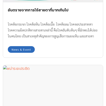
อันตรายจากการใช้สายตาที่มากเกินไป
โรคต้อกระจก โรคต้อหิน โรคต้อเนื้อ โรคต้อลม โรคจอประสาทตา
โรคความผิดปกติทางสายตาเหล่านี้ คือโรคอันดับต้นๆ ที่มักพบได้บ่อย
ในคนไทย เป็นสาเหตุสำคัญของการสูญเสียการมองเห็น และสายตา
เลือนลาง ส่วนหนึ่งเป็นเพราะพฤติกรรมการใช้สายตาที่ไม่ถูกต้อง มี
เด็กๆ และคุณพ่อคุณแม่หลายคนที่อยู่กับจอและมีการจ้องหน้าจอเป็น
News & Event
เวลานานๆ ทั้งยังต้องรับความเสี่ยงจากแสงแดดตามธรรมชาติและจาก
แหล่งกำเนิดอื่นๆ หรือสาเหตุอาจเกิดจากภาวะเสี่ยงของโรคตาบาง
ชนิดที่ไม่แสดงอาการ บางรายมีอาการค่อยเป็นค่อยไป ดังนั้น อย่าเสีย
โอกาส หากสามารถดูแลดวงตาของคุณได้ตั้งแต่เนิ่นๆ โรงพยาบาลบาง
ปะกอก 9 อินเตอร์เนชั่นแนล มีวิธีการสำรวจพฤติกรรมเสี่ยงของดวงตา
เบื้องต้นด้วยตัวเอง มาแนะนำ หากมีความเสี่ยงหรือพบความผิดปกติ
จะได้สามารถหาทางดูแลรักษาอย่างทันท่วงทีนั่นเอง เช็กด่วน…
พฤติกรรมของคุณ ทำร้ายดวงตาหรือไม่ ? จ้องจอเป็นเวลานานๆ ความ
สว่างของหน้าจอที่ไม่เหมาะสม ไม่ว่าจะเป็นจากการจ้องจอโทรศัพท์