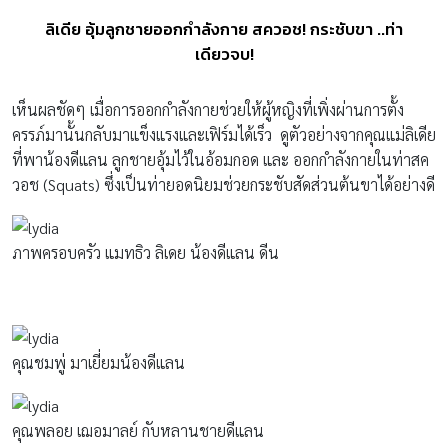
ลิเดีย อุ้มลูกชายออกกำลังกาย สควอช! กระชับขา ..ท่า
เดียวจบ!
เห็นผลชัดๆ เมื่อการออกกำลังกายช่วยให้ผู้หญิงที่เพิ่งผ่านการตั้ง
ครรภ์มานั้นกลับมาแข็งแรงและเฟิร์มได้เร็ว ดูตัวอย่างจากคุณแม่ลิเดีย
ที่พาน้องดีแลน ลูกชายอุ้มไว้ในอ้อมกอด และ ออกกำลังกายในท่าสค
วอช (Squats) ซึ่งเป็นท่ายอดนิยมช่วยกระชับสัดส่วนต้นขาได้อย่างดี
ภาพครอบครัว แมทธิว ลิเดย น้องดีแลน ดีน
คุณชมพู่ มาเยี่ยมน้องดีแลน
คุณพลอย เฌอมาลย์ กับหลานชายดีแลน