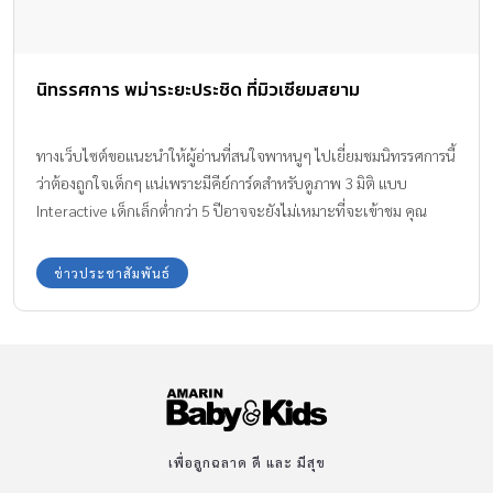
หรือจอมอนิเตอร์เป็นระยะเวลานาน จะทำให้ผู้ใช้ต้องมีการเพ่งสายตา
มากขึ้น ส่งผลต่อความผิดปกติของค่าสายตาได้ และยังทำให้เกิดการ
ปวดตา เมื่อยล้า ตามัวได้ ออกกลางแจ้ง ไม่สวมแว่นกันแดด รังสียูวีจาก
นิทรรศการ พม่าระยะประชิด ที่มิวเซียมสยาม
แสงแดด ส่งผลต่อจอประสาทตาได้โดยตรง และยังทำให้เกิดทั้งต้อลม
และต้อเนื้อได้ ทำงานในอุตสาหกรรมที่มีการใช้แสง อาจเสี่ยงต่ออาการ
ต่างๆ เช่น จอประสาทตาเสียหายหรือเกิดการไหม้ กระจกตาถลอกจาก
ทางเว็บไซต์ขอแนะนำให้ผู้อ่านที่สนใจพาหนูๆ ไปเยี่ยมชมนิทรรศการนี้
แสงจ้ามากๆ อาการปวดตาเรื้อรัง น้ำตาไหลตลอดเวลา ปวดกระบอกตา
ว่าต้องถูกใจเด็กๆ แน่เพราะมีคีย์การ์ดสำหรับดูภาพ 3 มิติ แบบ
อาการฟ้อง…ดวงตากำลังถูกทำร้าย ! • ตาล้า […]
Interactive เด็กเล็กต่ำกว่า 5 ปีอาจจะยังไม่เหมาะที่จะเข้าชม คุณ
พ่อคุณแม่ควรเตรียมความพร้อมด้วยการเล่าคร่าวๆ ให้ฟัง นิทรรศการนี้
จัดแสดงถึงวันที่ 31 ก.ค. 59
ข่าวประชาสัมพันธ์
เพื่อลูกฉลาด ดี และ มีสุข