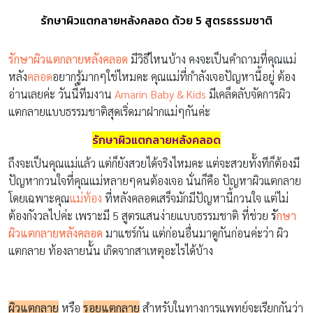
รักษาผิวแตกลายหลังคลอด ด้วย 5 สูตรธรรมชาติ
รักษาผิวแตกลายหลังคลอด
มีวิธีไหนบ้าง คงจะเป็นคำถามที่คุณแม่
หลัง
คลอด
อยากรู้มากๆใช่ไหมคะ คุณแม่ที่กำลังเจอปัญหานี้อยู่ ต้อง
อ่านเลยค่ะ วันนี้ทีมงาน
Amarin Baby & Kids
มีเคล็ดลับจัดการผิว
แตกลายแบบธรรมชาติสุดเริ่ดมาฝากแม่ๆกันค่ะ
รักษาผิวแตกลายหลังคลอด
ถึงจะเป็นคุณแม่แล้ว แต่ก็ยังสวยได้จริงไหมคะ แต่จะสวยทั้งทีก็ต้องมี
ปัญหากวนใจที่คุณแม่หลายๆคนต้องเจอ นั่นก็คือ ปัญหาผิวแตกลาย
โดยเฉพาะคุณ
แม่ท้อง
ที่หลังคลอดเสร็จมักมีปัญหานี้กวนใจ แต่ไม่
ต้องกังวลไปค่ะ เพราะมี 5 สูตรแสนง่ายแบบธรรมชาติ ที่ช่วย
รั
กษา
ผิวแตกลายหลังคลอด
มาแชร์กัน แต่ก่อนอื่นมาดูกันก่อนค่ะว่า ผิว
แตกลาย ท้องลายนั้น เกิดจากสาเหตุอะไรได้บ้าง
ผิวแตกลาย
หรือ
รอยแตกลาย
สำหรับในทางการแพทย์จะเรียกกันว่า