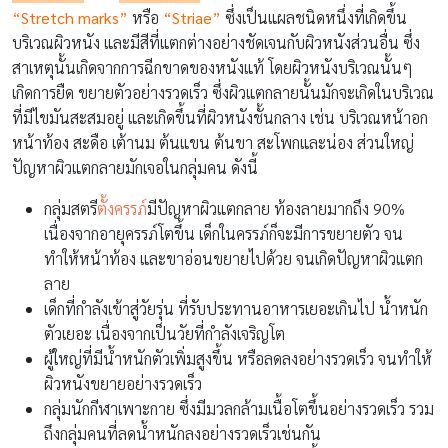
“
Stretch marks
”
หรือ
“
Striae
”
ซึ่งเป็นแผลชนิดหนึ่งที่เกิดขึ้น
บริเวณผิวหนัง และมีสีที่แตกต่างอย่างชัดเจนกับผิวหนังส่วนอื่น ซึ่ง
สาเหตุนั้นเกิดจากการฉีกขาดของหนังแท้ โดยผิวหนังบริเวณนั้นๆ
เกิดการยืด ขยายตัวอย่างรวดเร็ว ซึ่งผิวแตกลายนั้นมักจะเกิดในบริเวณ
ที่มีไขมันสะสมอยู่ และเกิดขึ้นที่ผิวหนังชั้นกลาง เช่น บริเวณหน้าอก
หน้าท้อง สะดือ เต้านม ต้นแขน ต้นขา สะโพกและน่อง ส่วนใหญ่
ปัญหาผิวแตกลายมักเจอในกลุ่มคน ดังนี้
กลุ่มสตรี
ตั้งครรภ์
มีปัญหาผิวแตกลาย ท้องลายมากถึง 90%
เนื่องจากอายุครรภ์โตขึ้น เด็กในครรภ์ก็จะมีการขยายตัว จน
ทำให้หน้าท้อง และขาอ่อนขยายไปด้วย จนเกิดปัญหาผิวแตก
ลาย
เด็กที่กำลังเข้าสู่วัยรุ่น ที่รับประทานอาหารเยอะเกินไป น้ำหนัก
ตัวเยอะ เนื่องจากเป็นวัยที่กำลังเจริญโต
ผู้ใหญ่ที่มีน้ำหนักตัวเพิ่มสูงขึ้น หรือลดลงอย่างรวดเร็ว จนทำให้
ผิวหนังขยายอย่างรวดเร็ว
กลุ่มนักกีฬาเพาะกาย ซึ่งมีมวลกล้ามเนื้อโตขึ้นอย่างรวดเร็ว รวม
ถึงกลุ่มคนที่ลดน้ำหนักลงอย่างรวดเร็วเช่นกัน