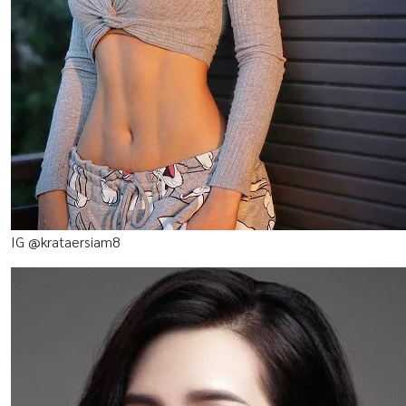
IG @krataersiam8