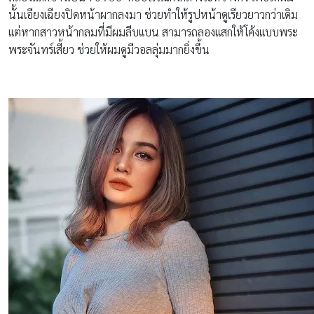
นั้นเอียงเฉียงปิดหน้าผากลงมา ช่วยทำให้รูปหน้าดูเรียวยาวกว่าเดิม
เเต่หากสาวหน้ากลมที่มีผมลีบเเบน สามารถลองเเสกให้โค้งเเบบพระ
พระจันทร์เสี้ยว ช่วยให้ผมดูมีวอลลุ่มมากยิ่งขึ้น