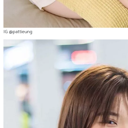
IG @pattieung