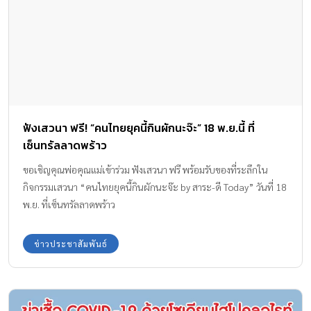
ฟังเสวนา ฟรี! “คนไทยยุคนี้กินผักนะจ๊ะ” 18 พ.ย.นี้ ที่
เซ็นทรัลลาดพร้าว
ขอเชิญคุณพ่อคุณแม่เข้าร่วม ฟังเสวนา ฟรี พร้อมรับของที่ระลึกใน
กิจกรรมเสวนา “คนไทยยุคนี้กินผักนะจ๊ะ by สาระ-ดี Today” วันที่ 18
พ.ย. ที่เซ็นทรัลลาดพร้าว
ข่าวประชาสัมพันธ์