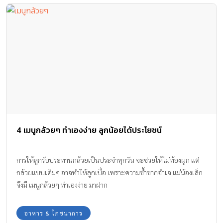
correctly. Thoroughly cleaning environmental surfaces with
water and detergent and applying commonly used hospital
level disinfectants (such as sodium hypochlorite) are effective
and sufficient procedures. Medical devices and equipment,
laundry, […]
4 เมนูกล้วยๆ ทำเองง่าย ลูกน้อยได้ประโยชน์
การให้ลูกรับประทานกล้วยเป็นประจำทุกวัน จะช่วยให้ไม่ท้องผูก แต่
กล้วยแบบเดิมๆ อาจทำให้ลูกเบื่อ เพราะความซ้ำซากจำเจ แม่น้องเล็ก
จึงมี เมนูกล้วยๆ ทำเองง่าย มาฝาก
อาหาร & โภชนาการ