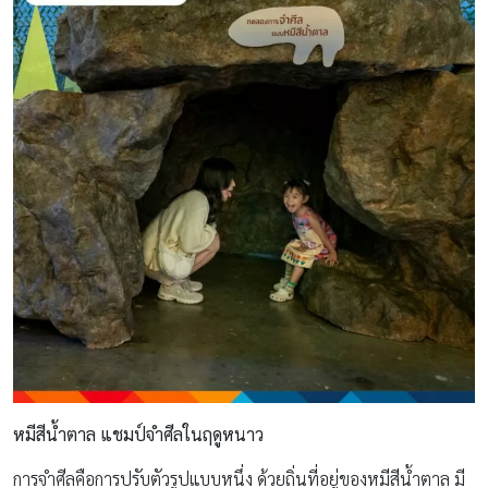
หมีสีน้ำตาล แชมป์จำศีลในฤดูหนาว
การจำศีลคือการปรับตัวรูปแบบหนึ่ง ด้วยถิ่นที่อยู่ของหมีสีน้ำตาล มี