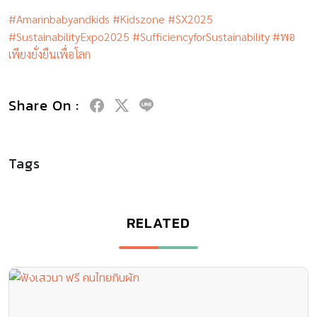
#Amarinbabyandkids
#Kidszone
#SX2025
#SustainabilityExpo2025
#SufficiencyforSustainability
#พอ
เพียงยั่งยืนเพื่อโลก
Share On :
Tags
RELATED