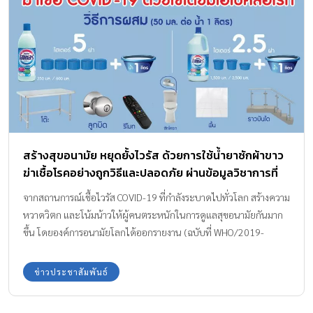
สร้างสุขอนามัย หยุดยั้งไวรัส ด้วยการใช้น้ำยาซักผ้าขาว
ฆ่าเชื้อโรคอย่างถูกวิธีและปลอดภัย ผ่านข้อมูลวิชาการที่
เข้าใจง่าย ทำตามได้จริง
จากสถานการณ์เชื้อไวรัส COVID-19 ที่กำลังระบาดไปทั่วโลก สร้างความ
หวาดวิตก และโน้มน้าวให้ผู้คนตระหนักในการดูแลสุขอนามัยกันมาก
ขึ้น โดยองค์การอนามัยโลกได้ออกรายงาน (ฉบับที่ WHO/2019-
nCoV/IPC/v2020.2) แนะนำถึงวิธีป้องกันและควบคุมสุขอนามัยใน
ช่วงเวลาที่ไวรัสกำลังแพร่ระบาด ข้อความส่วนหนึ่งระบุว่า …It is
ข่าวประชาสัมพันธ์
important to ensure that environmental cleaning and
disinfection procedures are followed consistently and