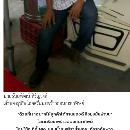
นายธันยพัฒน์ หิรัญวงศ์
เจ้าของธุรกิจ ไอศครีมมะพร้าวอ่อนกะลาทิพย์
“ด้วยที่เราอยากให้ลูกค้าได้ทานของดี จึงมุ่งมั่นพัฒนา
ไอศครีมมะพร้าวอ่อนกะลาทิพย์
โดยใช้กะทิคั้นสด ผสมน้ำมะพร้าวน้ำหอมแท้จากอัมพวา