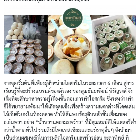
จากจุดเริ่มต้นที่เพียงผู้จำหน่ายไอศกรีมในระยะเวลา 6 เดือน สู่การ
เรียนรู้ที่จะสร้างแบรนด์ของตัวเอง ของคุณธันยพัฒน์ หิรัญวงศ์ จึง
เริ่มที่จะศึกษาหาความรู้เรื่องขั้นตอนการทำไอศกรีม ซึ่งระหว่างทำ
ก็ได้พยายามพัฒนาให้เกิดจุดแข็งเพื่อสร้างความแตกต่างที่โดดเด่น
ให้กับตัวเองในท้องตลาด ทำให้ค้นพบวัตถุดิบหลักชั้นเยี่ยมของ
อ.อัมพวา อย่าง “น้ำหวานดอกมะพร้าว” ที่มีคุณสมบัติให้แคลอรี่ต่ำ
กว่าน้ำตาลทั่วไป รวมถึงมีโพแทสเซียมและแร่ธาตุอื่นๆ จึงนำมา
เป็นส่วนผสมหลักในการผลิตไอศกรีมมะพร้าวอ่อน กะลาทิพย์ ที่