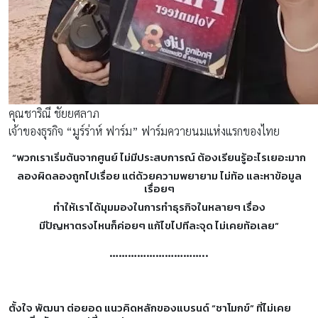
คุณชาริณี ชัยยศลาภ
เจ้าของธุรกิจ “มูร์ร่าห์ ฟาร์ม” ฟาร์มควายนมแห่งแรกของไทย
“พวกเราเริ่มต้นจากศูนย์ ไม่มีประสบการณ์ ต้องเรียนรู้อะไรเยอะมาก
ลองผิดลองถูกไปเรื่อย แต่ด้วยความพยายาม ไม่ท้อ และหาข้อมูล
เรื่อยๆ
ทำให้เราได้มุมมองในการทำธุรกิจในหลายๆ เรื่อง
มีปัญหาตรงไหนก็ค่อยๆ แก้ไขไปทีละจุด ไม่เคยท้อเลย”
…………………………..
ตั้งใจ พัฒนา ต่อยอด แนวคิดหลักของแบรนด์ “ชาโมกข์” ที่ไม่เคย