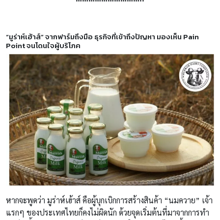
“มูร่าห์เฮ้าส์” จากฟาร์มถึงมือ ธุรกิจที่เข้าถึงปัญหา มองเห็น Pain
Point จนโดนใจผู้บริโภค
หากจะพูดว่า มูร่าห์เฮ้าส์ คือผู้บุกเบิกการสร้างสินค้า “นมควาย” เจ้า
แรกๆ ของประเทศไทยก็คงไม่ผิดนัก ด้วยจุดเริ่มต้นที่มาจากการทำ