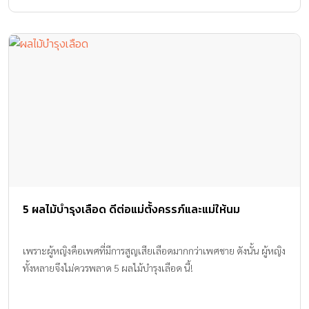
Janienieeleven น้องโปรดสุดหล่อ หนูน้อยขวัญใจมหาชนของเราในปี
2015 ที่มาจาก IG : ppanward น้องวันใหม่รอรับซองอั่งเปาจากเฮียบอย
ที่มาจาก IG : momomama1234 น้องมายูในชุดกี่เพ้าสีชมพู มีคนกด
ไลค์กว่าหมื่นคน ที่มาจาก IG : mayfuang, kanchai ภาพน้องมะลิจาก
แฟนคลับที่สร้างอินสตาแกรมมาให้พี่ๆ ติดตาม ที่มาจาก IG :
malicandaporfamily_fc น้องฮันเตอร์ ลูกชายของคุณแม่ฮาน่ากับคุณ
พ่อฮิวโก้ ที่ตอนนี้โกอินเตอร์แล้ว ที่มาจาก IG : hanahugo […]
5 ผลไม้บำรุงเลือด ดีต่อแม่ตั้งครรภ์และแม่ให้นม
เพราะผู้หญิงคือเพศที่มีการสูญเสียเลือดมากกว่าเพศชาย ดังนั้น ผู้หญิง
ทั้งหลายจึงไม่ควรพลาด 5 ผลไม้บำรุงเลือด นี้!