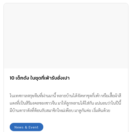
10 เด็กดัง ในชุดกี่เพ้ารับอั่งเปา
ในเทศกาลตรุษจีนที่ผ่านมานี้ หลายบ้านได้จัดหาชุดกี่เพ้า หรือเสื้อผ้าสี
แดงที่เป็นสิริมงคลของชาวจีน มาให้ลูกหลานได้ใส่กัน แน่นอนว่าในปีนี้
มีบ้านดาราดังที่ต้อนรับสมาชิกใหม่เพียบ มาดูกันค่ะ เริ่มต้นด้วย
ครอบครัวของคุณแม่พลอย ชิดจันทร์ กับลูกๆ ทั้ง 4 ที่มาจาก IG :
ploychidjun คุณแม่นานา น้องบีน่า บรู้คลิน กับคุณเจนี่ ที่มาจาก IG :
News & Event