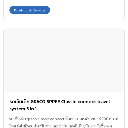
มาตรฐานที่คุณแม่ทั่วโลกยอมรับ การดูแลผิวสวยของคุณแม่ตั้งครรภ์
เมื่อเข้าสู่เดือนที่ 3 ผิวหน้าท้องคุณแม่เริ่มขยาย มีโอกาสแตกลายได้ง่าย
Product & Service
ต้องปกป้องผิวสวยของคุณแม่ด้วย ปาล์มเมอร์ สูตรโกโก้บัตเตอร์ มาซ
ซาสครีม ผลิตภัณฑ์อันดับ1 ในอเมริกา ที่คุณแม่ตั้งครรภ์ส่วนใหญ่ 97%
พิสูจน์แล้วว่าผิวยืดหยุ่นขึ้น และป้องกันผิวสวยตั้งแต่แรกเริ่มของการ
ตั้งครรภ์ ด้วยเนื้อครีมสูตรเข้มข้นที่คุณสัมผัสได้ อีกทั้งมอยเจอร์ไรเซอร์
ที่ได้จากธรรมชาติ ซึมซับดีกว่าปลอดภัยกว่า ควรทาบริเวณหน้าท้อง
เพื่อเตรียมความพร้อมให้ผิวยืดหยุ่นไม่มีรอยแตกลายตลอดการตั้ง
ครรภ์นี้ค่ะ ราคาปกติ 465 ขาย 320 ส่งฟรีลทบ. ID line : monngoy
0891156088
รถเข็นเด็ก GRACO SPREE Classic connect travel
system 3 in 1
รถเข็นเด็ก graco classic connect มือสอง ลดเหลือราคา 9500 สภาพ
ใหม่ ยังไม่มีรอยตำหนิใดๆ แถมประกันสองปีเต็ม(นับจากวันซื้อ พค