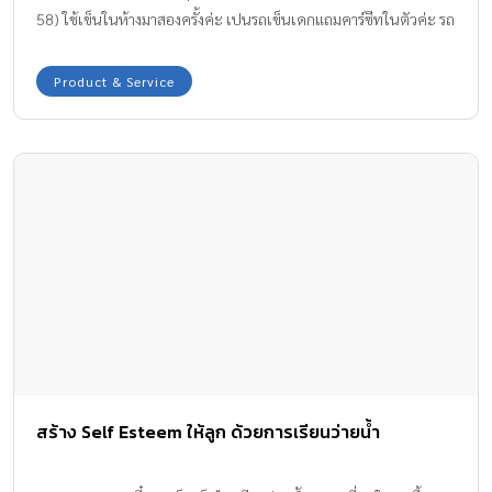
58) ใช้เข็นในห้างมาสองครั้งค่ะ เปนรถเข็นเดกแถมคาร์ซีทในตัวค่ะ รถ
เข็นล้อลื่น เปลี่ยนทิศทางได้ง่ายและ สามารถพับเก็บได้ด้วยมือเดียว ที่
นั่งเด็กอยุ่สูงจากพื้นมากกว่ารถเข็นปกติ ช่วยป้องกันลูกจากความร้อนที่
Product & Service
พื้นรวมทั้งฝุ่นละอองค่ะ มีตะกร้าใส่ของใต้รถเข็นขนาดใหญ่ มีที่วาง
แก้วกาแฟของพ่อแม่ และถาดวางขวดนมของลูก ผ้าของเบาะและ
หลังคาสามารถถอดซักได้หมดนะคะ สนใจติดต่อ 0876751443
สร้าง Self Esteem ให้ลูก ด้วยการเรียนว่ายน้ำ