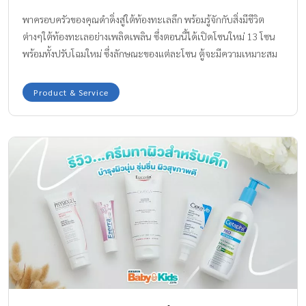
พาครอบครัวของคุณดำดิ่งสู่ใต้ท้องทะเลลึก พร้อมรู้จักกับสิ่งมีชีวิต
ต่างๆใต้ท้องทะเลอย่างเพลิดเพลิน ซึ่งตอนนี้ได้เปิดโซนใหม่ 13 โซน
พร้อมทั้งปรับโฉมใหม่ ซึ่งลักษณะของแต่ละโซน ตู้จะมีความเหมาะสม
กับเด็กมากขึ้น ทั้งขนาดและการใช้งาน เช่น โพรงหินอำพราง เป็นถ้ำใต้
ทะเล ที่ให้เด็กได้ดูถึงการปรับตัวของสิ่งมีชีวิตใต้ทะเลที่น่ามหัศจรรย์
Product & Service
ภารกิจใกล้ชิดฉลาด เป็นกระจกใสให้เด็กยืนอยู่เหนือน้ำ ดูฉลาดที่อยู่
ข้างใต้ ซึ่งกระจกมีความแข็งแรงและปลอดภัย เพนกวินสุขสันต์
มหัศจรรย์โลกน้ำแข็ง เด็กๆจะได้ใกล้ชิดและรู้จักการใช้ชีวิตของเจ้า
เพนกวิน เป็นต้น