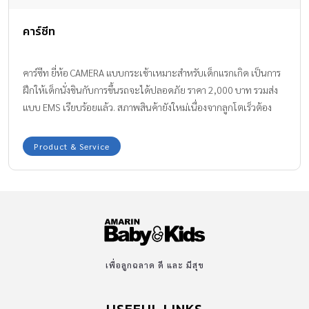
คาร์ซีท
คาร์ซีท ยี่ห้อ CAMERA แบบกระเช้าเหมาะสำหรับเด็กแรกเกิด เป็นการ
ฝึกให้เด็กนั่งชินกับการขึ้นรถจะได้ปลอดภัย ราคา 2,000 บาท รวมส่ง
แบบ EMS เรียบร้อยแล้ว. สภาพสินค้ายังใหม่เนื่องจากลูกโตเร็วต้อง
เปลี่ยนเป็นไซส์ใหญ่กว่าเดิม สนจัยติดต่อคุณ รินรดา line ID rinzy_rin
📞081-9976194
Product & Service
เพื่อลูกฉลาด ดี และ มีสุข