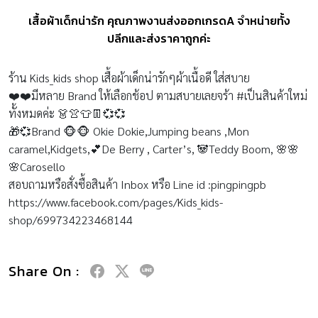
เสื้อผ้าเด็กน่ารัก คุณภาพงานส่งออกเกรดA จำหน่ายทั้ง
ปลีกและส่งราคาถูกค่ะ
ร้าน Kids_kids shop เสื้อผ้าเด็กน่ารักๆผ้าเนื้อดี ใส่สบาย
❤️❤️มีหลาย Brand ให้เลือกช้อป ตามสบายเลยจร้า #เป็นสินค้าใหม่
ทั้งหมดค่ะ 👗👚👕👖💞💞
🎁💞Brand 🐵🐵 Okie Dokie,Jumping beans ,Mon
caramel,Kidgets,💕De Berry , Carter’s, 🐼Teddy Boom, 🌸🌸
🌸Carosello
สอบถามหรือสั่งซื้อสินค้า Inbox หรือ Line id :pingpingpb
https://www.facebook.com/pages/Kids_kids-
shop/699734223468144
Share On :