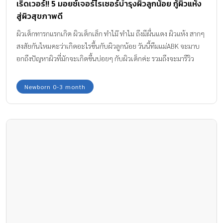
เริดเวอร์!! 5 มอยซ์เจอร์ไรเซอร์บํารุงผิวลูกน้อย กู้ผิวแห้ง
สู่ผิวสุขภาพดี
ผิวเด็กทารกแรกเกิด ผิวเด็กเล็ก ทำไม๊ ทำไม ถึงมีผื่นแดง ผิวแห้ง สากๆ
สงสัยกันไหมคะว่าเกิดอะไรขึ้นกับผิวลูกน้อย วันนี้ทีมแม่ABK จะมาบ
อกถึงปัญหาผิวที่มักจะเกิดขึ้นบ่อยๆ กับผิวเด็กค่ะ รวมถึงจะมารีวิว
มอยซ์เจอร์ไรเซอร์บำรุงผิวที่แม่บ้านนี้ใช้กับผิวลูกและผิวแม่ ขอบอกว่า
5 ตัวนี้เด็ด!! ช่วยกู้ผิวพังๆ ให้กลับมามีผิวสุขภาพดีทุกวันค่ะ
Newborn 0-3 month