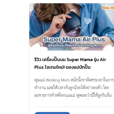
รีวิว เครื่องปั๊มนม Super Mama รุ่น Air
Plus ไอเทมใหม่! ของแม่นักปั๊ม
คุณแม่ Working Mom สมัยนี้เขาจัดสรรเวลาในการ
ทำงาน และให้เวลากับลูกน้อยได้อย่างลงตัว โดย
เฉพาะการทำสต๊อกนมแม่ พูดเลยว่ามีให้ลูกกินอิ่ม
ครบมื้อ เพราะอะไรรู้ไหมคะ เดี๋ยวนี้คุณแม่มือใหม่
เขามีตัวช่วยไร้สายนั่นก็คือ เครื่องปั๊มนม Super