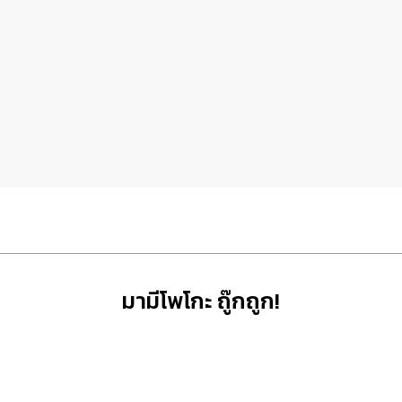
มามีโพโกะ ถู๊กถูก!