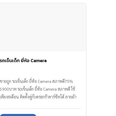
รถเข็นเด็ก ยี่ห้อ Camera
ขายถูก รถเข็นเด็ก ยี่ห้อ Camera สภาพดี75%
1900บาท รถเข็นเด็ก ยี่ห้อ Camera สภาพดี ใช้
เพียง8เดือน ติดตั้งคู่กับตระกร้าคาร์ซีทได้ ลายผ้า
สีชมพูสดใส พนักพิงปรับเอนนอนได้180องศา รุ่น
นี้ในห้างขายลดราคาอยู่ที่3,390บาท จากราคาเต็ม