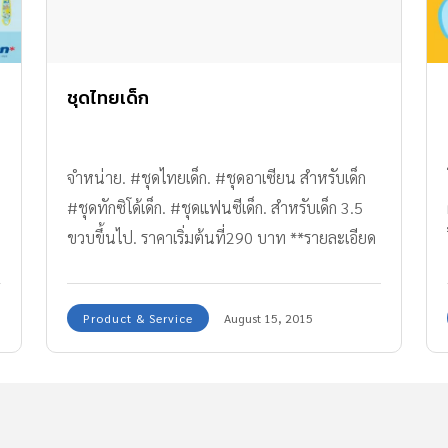
ชุดไทยเด็ก
จำหน่าย. #ชุดไทยเด็ก. #ชุดอาเซียน สำหรับเด็ก
#ชุดทักซิโด้เด็ก. #ชุดแฟนซีเด็ก. สำหรับเด็ก 3.5
ะ
ขวบขึ้นไป. ราคาเริ่มต้นที่290 บาท **รายละเอียด
เพิ่มเติมที่. www.facebook.com/juicesshop. หรือ
เว็ปไซด์ www.juicesshop.com. สนใจสอบถาม
Product & Service
August 15, 2015
และสั่งซื้อได้ที่ ID line:joopjuice.