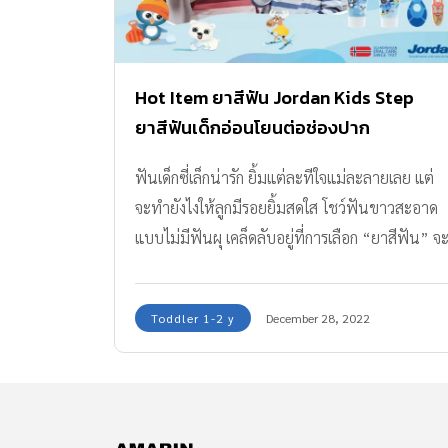
Hot Item ยาสีฟัน Jordan Kids Step
ยาสีฟันเด็กอ่อนโยนต่อช่องปาก
ฟันเด็กซี่เล็กน่ารัก ยิ้มแต่ละทีใจแม่ละลายเลย แต่
จะทำยังไงให้ลูกมีรอยยิ้มสดใส โชว์ฟันขาวสะอาด
แบบไม่มีฟันผุ เคล็ดลับอยู่ที่การเลือก “ยาสีฟัน” จ
ต้องเหมาะกับช่วงวัยของลูก และที่สำคัญต้องเป็น
ยาสีฟันเด็กที่อ่อนโยนต่อช่องปากลูกด้วยค่ะ กอง
Toddler 1-2 y
December 28, 2022
บรรณาธิการ Amarin Baby & Kids เรามีไอเทมดูแล
ฟันที่แม่คอนเฟิร์มว่าลูกใช้แล้วชอบมาก นั่นก็คือ
ยาสีฟัน Jordan Kids Step เด็ก ๆ คนไหนใช้ก็ชอบ