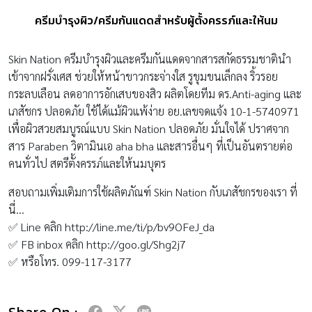
ครีมบำรุงผิว/ครีมกันแดดสำหรับผู้ตั้งครรภ์และให้นม
Skin Nation ครีมบำรุงผิวและครีมกันแดดจากสารสกัดธรรมชาตินำ
เข้าจากฝรั่งเศส ช่วยให้หน้าขาวกระจ่างใส รูขุมขนเล็กลง ริ้วรอย
กระลบเลือน ลดอาการอักเสบของสิว ผลิตโดยทีม ดร.Anti-aging และ
เภสัชกร ปลอดภัย ใช้ได้แม้ผิวแพ้ง่าย อย.เลขจดแจ้ง 10-1-5740971
เพื่อผิวสวยสมบูรณ์แบบ Skin Nation ปลอดภัย มั่นใจได้ ปราศจาก
สาร Paraben วิตามินเอ aha bha และสารอื่นๆ ที่เป็นอันตรายต่อ
คนทั่วไป สตรีตั้งครรภ์และให้นมบุตร
สอบถามเพิ่มเติมการใช้ผลิตภัณฑ์ Skin Nation กับเภสัชกรของเรา ที่
นี่…
✅ Line คลิก http://line.me/ti/p/bv9OFeJ_da
✅ FB inbox คลิก http://goo.gl/Shg2j7
✅ หรือโทร. 099-117-3177
Share On :