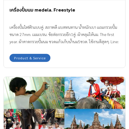
เครื่องปั้มนม medela. Freestyle
เครื่องปั้มไฟฟ้าแบบคู่. สภาพดี แบตทนทาน น้ำหนักเบา แถมกรวยปั้ม
ขนาด 27mm. เมมเบรน. ข้อต่อกรวยอีก1คู่. ผ้าคลุมให้นม. The first
year. ผ้าคาดกรวยปั้มนม ขวดแก้วเก็บน้ำนม5ขวด. ใช้งานดีสุดๆ. Line:
epeemama. มักทายมาได้ตลอดค่ะ
Product & Service