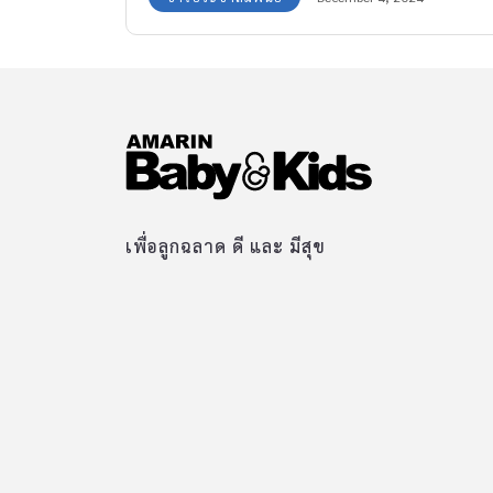
บางชนิด ติดตามการเจริญเติบโตของทารกในครรภ์
หรือเพื่อการทำหัตถการ เป็นต้น การ ultrasound
สามารถทำได้บ่อยครั้งตามความต้องการ มีความ
ปลอดภัยสูง การตรวจแต่ละครั้งจะใช้ระยะเวลา
ประมาณ 20-30 นาที โดยทั่วไปหญิงตั้งครรภ์จะได้
รับการตรวจ ultrasound อย่างน้อยไตรมาสละหนึ่
ครั้ง อันได้แก่ ช่วงอายุครรภ์ 11-14 สัปดาห์ , 18-
22 สัปดาห์ และ 28-32 สัปดาห์ ไตรมาสที่ 1 : ช่วง
เพื่อลูกฉลาด ดี และ มีสุข
อายุครรภ์ 11-13 +6 สัปดาห์ สามารถทำเพื่อ
กำหนดอายุครรภ์ โดยช่วงอายุครรภ์นี้เป็นช่วงที่
แม่นยำที่สุดในการกำหนดอายุครรภ์ นอกจากนี้ยัง
สามารถตรวจคัดกรองทารกกลุ่มอาการดาวน์ โดย
การวัดความหนาของต้นคอทารก ดูกระดูกจมูก ลิ้น
หัวใจรั่ว ร่วมกับการเจาะเลือดมารดาเพื่อเพิ่มความ
แม่นยำในการตรวจให้มากขึ้น สามารถดูความผิด