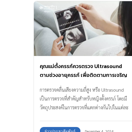
คุณแม่ตั้งครรภ์ควรตรวจ Ultrasound
ตามช่วงอายุครรภ์ เพื่อติดตามการเจริญ
เติบโตของทารกในครรภ์
การตรวจคลื่นเสียงความถี่สูง หรือ Ultrasound
เป็นการตรวจที่สำคัญสำหรับหญิงตั้งครรภ์ โดยมี
วัตถุประสงค์ในการตรวจที่แตกต่างกันไปในแต่ละ
อายุครรภ์ เช่น การตรวจเพื่อกำหนดอายุครรภ์ คัด
กรองความผิดปกติของทารกในครรภ์ คัดกรองโรค
ข่าวประชาสัมพันธ์
December 4, 2024