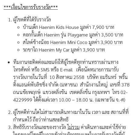
***เงื่อนไขการรับรางวัล***
ผู้โชคดีที่ได้รับรางวัล
บ้านเด็ก Haenim Kids House มูลค่า 7,900 บาท
คอกกั้นเด็ก Haenim รุ่น Playgame มูลค่า 3,500 บาท
สไลด์ช้างน้อย Haenim Mini Coco มูลค่า 3,900 บาท
รถขาไถ Haenim My Car มูลค่า 3,900 บาท
ทีมงานจะติดต่อและแจ้งให้ผู้โชคดีทุกท่านทราบผ่านทาง
โทรศัพท์ หรือ SMS หรือ E-mail เพื่อนัดหมายการมารับ
รางวัลภายในวันที่ 10 สิงหาคม 2558 บริษัท อมรินทร์ พริ๊น
ติ้งแอนด์พับลิชชิ่ง จำกัด (มหาชน) สำนักงานใหญ่ เลขที่ 378
ถนนชัยพฤกษ์ แขวงตลิ่งชัน เขตตลิ่งชั่น กรุงเทพฯ โทร 02-
4229999 ได้ตั้งแต่เวลา 10.00 – 18.00 น. (เฉพาะวัน จ.-ศ)
ผู้โชคดีท่านใดไม่สามารถเดินทางมาในวัน เวลา และ สถานที่ที่
กำหนดไว้ ถือว่าท่านสละสิทธิ
สิทธิรับรางวัลและของรางวัล
ไม่รวม
ค่าเดินทางและค่าใช้จ่าย
ใดๆของผู้โชคดีในการเข้าร่วมกิจกรรมและในการรับรางวัลที่ผู้