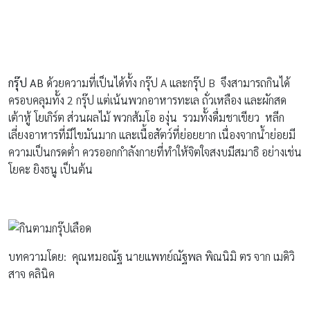
กรุ๊ป
AB
ด้วยความที่เป็นได้ทั้ง กรุ๊ป A และกรุ๊ป B จึงสามารถกินได้
ครอบคลุมทั้ง 2 กรุ๊ป แต่เน้นพวกอาหารทะเล ถั่วเหลือง และผักสด
เต้าหู้ โยเกิร์ต ส่วนผลไม้ พวกส้มโอ องุ่น รวมทั้งดื่มชาเขียว หลีก
เลี่ยงอาหารที่มีไขมันมาก และเนื้อสัตว์ที่ย่อยยาก เนื่องจากน้ำย่อยมี
ความเป็นกรดต่ำ ควรออกกำลังกายที่ทำให้จิตใจสงบมีสมาธิ อย่างเช่น
โยคะ ยิงธนู เป็นต้น
บทความโดย: คุณหมอณัฐ นายแพทย์ณัฐพล พิณนิมิ ตร จาก เมดิวิ
สาจ คลินิค