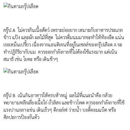
กรุ๊ป
A
ไม่ควรกินเนื้อสัตว์ เพราะย่อยยาก เหมาะกับอาหารประเภท
ข้าว แป้ง และผัก ผลไม้ที่สุด ไม่ควรดื่มนมมากจะทำให้ท้องอืด แน่น
เรอเหม็นเปรี้ยว เนื่องจากแอนติเจนที่อยู่ในเซลล์ของกรุ๊ปเลือด A จะ
ทำปฏิกิริยากับนม ควรออกกำลังกายที่ไม่ต้องใช้แรงมาก แต่เน้น
สมาธิ เช่น โยคะ หรือ เดินช้าๆ
กรุ๊ป
B
เน้นกินอาหารให้ครบห้าหมู่ ผลไม้ที่แนะนำคือ กล้วย
พยายามหลีกเลี่ยงเนื้อไก่ ถั่วลิสง และข้าวโพด ควรออกกำลังกายที่ใช้
แรงปานกลางเช่น เดินเร็วๆ ตีกอล์ฟ ว่ายน้ำ บอดี้คอมแบ็ต หรือ
ศิลปะการป้องกันตัว