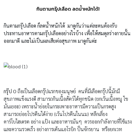
กินตามกรุ๊ปเลือด ลดน้ำหนักได้!
กินตามกรุ๊ปเลือด ก็ลดน้ำหนักได้
มาดูกันว่าแต่ละคนต้องรับ
ประทานอาหารตามกรุ๊ปเลือดอย่างไรบ้าง เพื่อให้สมดุลร่างกายนั้น
ออกมาดี และไม่เป็นผลเสียต่อสุขภาพ มาดูกันค่ะ
กรุ๊ป
O
ถือเป็นเลือดกรุ๊ปแรกของมนุษย์ คนที่มีเลือดกรุ๊ปนี้มักมี
สุขภาพแข็งแรงดี สามารถกินเนื้อสัตว์ได้ทุกชนิด (ยกเว้นเนื้อหมู ไข
มันเยอะ) เพราะน้ำย่อยในกระเพาะอาหารมีความเป็นกรดสูง
สามารถย่อยโปรตีนได้ง่าย (เว้นโปรตีนในนม) หลีกเลี่ยง
คาร์โบไฮเดรต อย่าง แป้ง และอาหารมันๆ ควรออกกำลังกายที่ใช้แรง
และความรวดเร็ว อย่างการเต้นแอโรบิก ปั่นจักรยาน หรือยกเวท