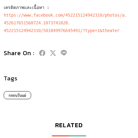
https://www.facebook.com/45221
5124942310/photos/a.
452617651568724.1073741828.
452215124942310/50184997664549
1/?type=1&theater
Share On :
Tags
กลอนวันแม่
RELATED