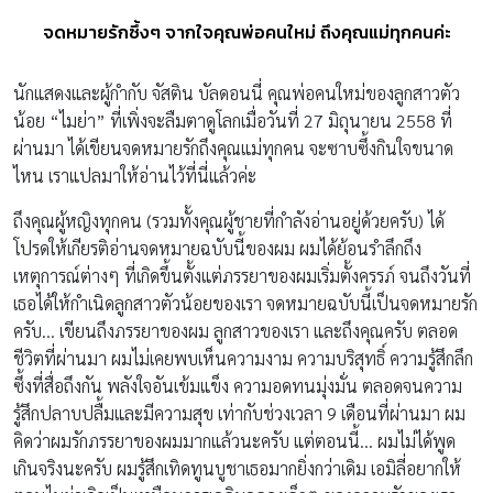
จดหมายรักซึ้งๆ จากใจคุณพ่อคนใหม่ ถึงคุณแม่ทุกคนค่ะ
นักแสดงและผู้กำกับ จัสติน บัลดอนนี่ คุณพ่อคนใหม่ของลูกสาวตัว
น้อย “ไมย่า” ที่เพิ่งจะลืมตาดูโลกเมื่อวันที่ 27 มิถุนายน 2558 ที่
ผ่านมา ได้เขียนจดหมายรักถึงคุณแม่ทุกคน จะซาบซึ้งกินใจขนาด
ไหน เราแปลมาให้อ่านไว้ที่นี่แล้วค่ะ
ถึงคุณผู้หญิงทุกคน (รวมทั้งคุณผู้ชายที่กำลังอ่านอยู่ด้วยครับ) ได้
โปรดให้เกียรติอ่านจดหมายฉบับนี้ของผม ผมได้ย้อนรำลึกถึง
เหตุการณ์ต่างๆ ที่เกิดขึ้นตั้งแต่ภรรยาของผมเริ่มตั้งครรภ์ จนถึงวันที่
เธอได้ให้กำเนิดลูกสาวตัวน้อยของเรา จดหมายฉบับนี้เป็นจดหมายรัก
ครับ… เขียนถึงภรรยาของผม ลูกสาวของเรา และถึงคุณครับ ตลอด
ชีวิตที่ผ่านมา ผมไม่เคยพบเห็นความงาม ความบริสุทธิ์ ความรู้สึกลึก
ซึ้งที่สื่อถึงกัน พลังใจอันเข้มแข็ง ความอดทนมุ่งมั่น ตลอดจนความ
รู้สึกปลาบปลื้มและมีความสุข เท่ากับช่วงเวลา 9 เดือนที่ผ่านมา ผม
คิดว่าผมรักภรรยาของผมมากแล้วนะครับ แต่ตอนนี้… ผมไม่ได้พูด
เกินจริงนะครับ ผมรู้สึกเทิดทูนบูชาเธอมากยิ่งกว่าเดิม เอมิลี่อยากให้