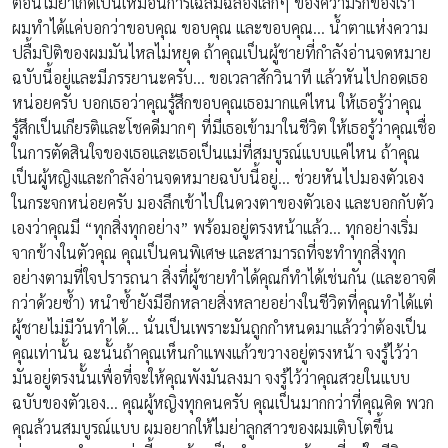
ตอนไมย่าเกิดเป็นเหมือนการเฉลิมฉลองเล็กๆ ของความรักของเรา
ผมทำได้แค่บอกว่าขอบคุณ ขอบคุณ และขอบคุณ… น้ำตาแห่งความ
ปลื้มปิติของผมมันไหลไม่หยุด ถ้าคุณเป็นผู้ชายที่กำลังอ่านจดหมาย
ฉบับนี้อยู่และมีภรรยานะครับ… ขอเวลาสักวินาที แล้วหันไปกอดเธอ
หน่อยครับ บอกเธอว่าคุณรู้สึกขอบคุณเธอมากแค่ไหน ให้เธอรู้ว่าคุณ
รู้สึกเป็นเกียรติและโชคดีมากๆ ที่มีเธอเข้ามาในชีวิต ให้เธอรู้ว่าคุณเชื่อ
ในการตัดสินใจของเธอและเธอเป็นแม่ที่สมบูรณ์แบบแค่ไหน ถ้าคุณ
เป็นผู้หญิงและกำลังอ่านจดหมายฉบับนี้อยู่… ช่วยหันไปมองตัวเอง
ในกระจกหน่อยครับ มองลึกเข้าไปในดวงตาของตัวเอง และบอกกับตัว
เองว่าคุณมี “ทุกสิ่งทุกอย่าง” พร้อมอยู่ตรงหน้าแล้ว… ทุกอย่างเริ่ม
จากข้างในตัวคุณ คุณเป็นคนพิเศษ และสามารถที่จะทำทุกสิ่งทุก
อย่างตามที่ใจปรารถนา สิ่งที่ผู้ชายทำได้คุณก็ทำได้เช่นกัน (และอาจดี
กว่าด้วยซ้ำ) หนำซ้ำยังมีอีกหลายสิ่งหลายอย่างในชีวิตที่คุณทำได้แต่
ผู้ชายไม่มีวันทำได้… นั่นเป็นเพราะมันถูกกำหนดมาแล้วว่าต้องเป็น
คุณเท่านั้น ฉะนั้นถ้าคุณเห็นกำแพงแก้วขวางอยู่ตรงหน้า จงรู้ไว้ว่า
มันอยู่ตรงนั้นเพื่อที่จะให้คุณพังมันลงมา จงรู้ไว้ว่าคุณสวยในแบบ
ฉบับของตัวเอง… คุณผู้หญิงทุกคนครับ คุณเป็นมากกว่าที่คุณคิด พวก
คุณล้วนสมบูรณ์แบบ ผมอยากให้ไมย่าลูกสาวของผมเติบโตขึ้น