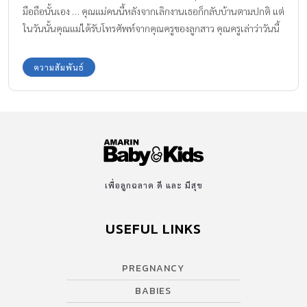
มือถือนั้นเอง … คุณแม่คนนี้หลังจากเลิกงานเธอก็กลับบ้านตามปกติ แต่
ในวันนั้นคุณแม่ได้รับโทรศัพท์จากคุณครูของลูกสาว คุณครูเล่าว่าวันนี้
ลูกสาวของเธอมีพฤติกรรมแปลกๆ โดยที่ระหว่างที่คุณครูกำลังถาม
คำถามอยู่นั้น ลูกสาวของเธอก็ไม่ตอบ พอถามเหตุผลเธอก็เงียบ นิสัย
ความสัมพันธ์
ปกติแล้วหนูน้อยจะเป็นเด็กที่เรียบร้อย คุณแม่ก็ไม่ทราบสาเหตุเช่นกัน
ได้แต่ขอโทษคุณครู และคิดวิธีที่จะคุยกับลูกสาวของเธอ แต่คำตอบ
ของลูกสาวทำให้คุณแม่รายนี้ถึงกับพูดไม่ออกเลยทีเดียว มือถือเป็นลูก
รักของพ่อแม่? หลังจากที่คุณแม่ได้ว่างสายโทรศัพท์ไปแล้ว คุณแม่ก็ถาม
ลูกสาวว่า : “ที่คุณครูพูดมา จริงๆแล้วเกิดอะไรขึ้น? ลูกไปทำผิดอะไรมา
หรือเปล่า? แม่รู้ว่าหนูเป็นเด็กดี ไม่เคยดื้อ” ลูกสาวมองแม่ แต่ก็ยังไม่ได้
พูดอะไร เมื่อคุณแม่เห็นว่าลูกสาวยังไม่ตอบอะไร คุณแม่เลยพูดขึ้นมา
เพื่อลูกฉลาด ดี และ มีสุข
ว่า : ม่าม๊าไม่ได้จะดุหนึ่งนะลูก แม่เพียงแต่อยากเข้าใจหนูเท่านั้น ลูก
ค่อยคิดและค่อยมาตอบแม่นะ” ในเวลาอาหารค่ำ ลูกสาวของเธอก็ยัง
USEFUL LINKS
คงเงียบไม่ตอบอะไรจนทานข้าวเสร็จ ก็รีบวิ่งไปนั่งดูการ์ตูน คุณแม่เดิน
ไปนั่งอยู่ข้างๆ รอจนลูกสาวดูการ์ตูนจบ และถามลูกสาวว่า : “เรามานั่ง
PREGNANCY
คุยกันแป๊บหนึ่งได้ไหม” ลูกสาวก็พยักหน้ารับ แต่ตาก็ยังคงดูทีวีอยู่
“วันนี้เกิดอะไรขึ้นที่โรงเรียนหรือเปล่า คุณครูถึงได้โทรมา? หรือหนูมี
BABIES
เรื่องไม่สบายใจ” คุณแม่ถามด้วยความเป็นห่วงลูกสาว เธอตอบกลับ