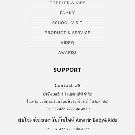
TODDLER & KIDS
คุณแม่ว่า “ค่ะ” แต่ตาก็ยังคงดูทีวีอยู่ แต่ทั้งพ่อและแม่ก็ยังคงเล่นมือถือ
FAMILY
อยู่ เด็กน้อยไม่สนใจกับสิ่งที่แม่พูด ทำให้คุณแม่ทั้งโกรธและเสียใจ
เพราะเธอเป็นคนที่ดูแลลูกสาวมาตลอด และลูกสาวของเธอไม่เคยเป็น
SCHOOL VISIT
แบบนี้มาก่อน ดูเหมือนกับว่าลูกสาวของเธอไม่อยากคุยกับเธออีกต่อไป
PRODUCT & SERVICE
เล่นเกมก็เล่นในมือถือ […]
VIDEO
AWARDS
SUPPORT
Contact US
บริษัท เอเอ็มอี อิมเมจิเนทีฟ จำกัด
ในเครือ บริษัท อมรินทร์ คอร์เปอเรชั่นส์ จำกัด (มหาชน)
Tel : 0-2422-9999 ต่อ 4510
สนใจลงโฆษณากับเว็บไซต์ Amarin Baby&Kids
Tel : 02-422-9999 ต่อ 4775