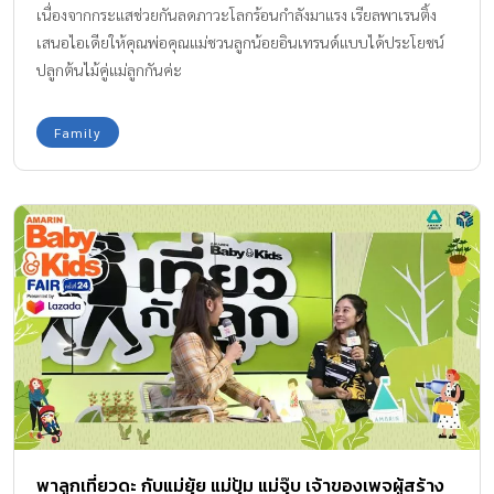
เนื่องจากกระแสช่วยกันลดภาวะโลกร้อนกำลังมาแรง เรียลพาเรนติ้ง
เสนอไอเดียให้คุณพ่อคุณแม่ชวนลูกน้อยอินเทรนด์แบบได้ประโยชน์
ปลูกต้นไม้คู่แม่ลูกกันค่ะ
Family
พาลูกเที่ยวดะ กับแม่ยุ้ย แม่ปุ้ม แม่จุ๊บ เจ้าของเพจผู้สร้าง