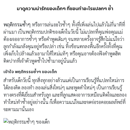
มาดูความน่ารักของเด็กๆ ที่ชอบทำอะไรแปลกๆ ซ้ำ
พฤติกรรมซ้ำๆ
หรือการเล่นอะไรซ้ำๆ ทั้งที่เพิ่งเล่นไปแล้วไม่กี่นาทีที่
ผ่านมา เป็นพฤติกรรมปกติของเด็กในวัยนี้ ไม่แปลกที่คุณพ่อคุณแม่
ต้องเจออาการซ้ำๆ หรือคำพูดเดิมๆ จนหลายครั้งอาจรู้สึกไม่แน่ใจว่า
ลูกกำลังแกล้งคุณอยู่หรือเปล่า เช่น ทิ้งช้อนตกลงพื้นอีกครั้งทั้งที่คุณ
เพิ่งเก็บไปล้างแล้วเอามาให้ใหม่แท้ๆ หรือคุณอาจต้องฟังคำพูดฮิต
ติดปากที่เจ้าตัวพูดซ้ำไปซ้ำมาอยู่นั่นแล้ว
เข้าใจ พฤติกรรมซ้ำๆ ของเด็ก
สำหรับเด็กวัยนี้ ทุกสิ่งทุกอย่างล้วนแต่เป็นการเรียนรู้ที่แปลกใหม่การ
ได้ลองคิด ลองทำ ลองเล่นสิ่งใหม่ๆ และพูดคำใหม่ๆ เป็นการเรียนรู้
ทางตรงที่ดีเยี่ยมสำหรับลูก และที่ลูกแสดงอาการเหมือนติดใจและลอง
ทำใหม่ทำซ้ำอยู่อย่างนั้น ก็เพื่อความแน่ใจและจดจ่อรอคอยผลลัพธ์ที่
จะตามมานั่นเอง